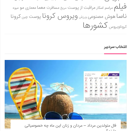
فیلم
معما
مو
مراقبت از پوست
مسافرت
معماری
مراسم اسکار
میوه
مریخ
ویروس کرونا
ناسا
کرونا
هوش مصنوعی
پوست
ورزش
چین
کشورها
کروناویروس
انتخاب سردبیر
فال متولدین مرداد – مردان و زنان این ماه چه خصوصیاتی