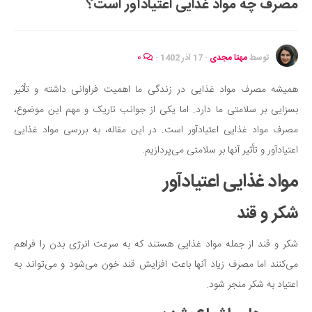
مصرف چه مواد غذایی اعتیادآور است؟
ایران گردی
جهان گردی
رابطه، عشق و ازدواج
توسط
مهتا مجدی
·
17 آذر 1402
·
۰
موفقیت و مهارت‌های فردی
همیشه مصرف مواد غذایی در زندگی ما اهمیت فراوانی داشته و تأثیر
سلامت
بسزایی بر سلامتی ما دارد. اما یکی از جوانب تاریک و مهم این موضوع،
تغذیه سالم
مصرف مواد غذایی اعتیادآور است. در این مقاله، به بررسی مواد غذایی
بهداشت
اعتیادآور و تأثیر آنها بر سلامتی می‌پردازیم.
بیماری و درمان
مواد غذایی اعتیادآور
کودک و مادر
شکر و قند
ورزش و تندرستی
روانشناسی
شکر و قند از جمله مواد غذایی هستند که به سرعت انرژی بدن را فراهم
مراکز پزشکی و دارویی
می‌کنند اما مصرف زیاد آنها باعث افزایش قند خون می‌شود و می‌تواند به
اعتیاد به شکر منجر شود.
فرهنگ و هنر