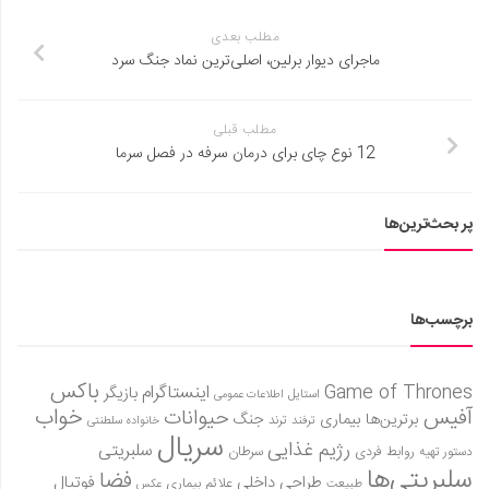
مطلب بعدی
ماجرای دیوار برلین، اصلی‌ترین نماد جنگ سرد
مطلب قبلی
12 نوع چای برای درمان سرفه در فصل سرما
پر بحث‌ترین‌ها
برچسب‌ها
باکس
Game of Thrones
اینستاگرام
بازیگر
استایل
اطلاعات عمومی
آفیس
خواب
حیوانات
برترین‌ها
بیماری
جنگ
ترفند
ترند
خانواده سلطنتی
سریال
رژیم غذایی
سلبریتی
روابط فردی
سرطان
دستور تهیه
سلبریتی‌ها
فضا
طراحی داخلی
فوتبال
علائم بیماری
طبیعت
عکس