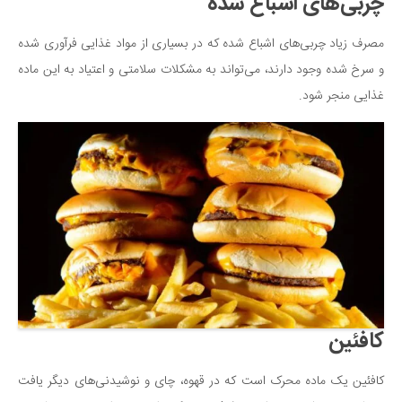
چربی‌های اشباع شده
سینما و تئاتر
تلویزیون
مصرف زیاد چربی‌های اشباع شده که در بسیاری از مواد غذایی فرآوری شده
موسیقی
و سرخ شده وجود دارند، می‌تواند به مشکلات سلامتی و اعتیاد به این ماده
چهره‌ها
غذایی منجر شود.
عکاسی و هنرهای تجسمی
کتاب و کتاب‌خوانی
تاریخ
معماری
علمی
فناوری‌ها
نجوم و هوا فضا
زمین و محیط زیست
کافئین
خودرو
کافئین یک ماده محرک است که در قهوه، چای و نوشیدنی‌های دیگر یافت
سرگرمی