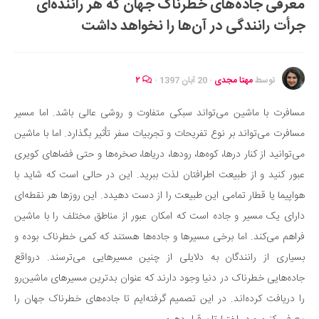
معرفی جاده‌های خطرناک جهان که هر راننده‌ای
ایران گردی
جرأت رانندگی در آن‌ها را نخواهد داشت
جهان گردی
رابطه، عشق و ازدواج
موفقیت و مهارت‌های فردی
توسط
مهتا مجدی
·
20 آبان 1397
·
۲
سلامت
مسافرت با ماشین می‌تواند سبکی متفاوت و روشی عالی باشد. اما مسیر
تغذیه سالم
مسافرت می‌تواند بر نوع تفریحات و تجربیات سفر تأثیر بگذارد. اما با ماشین
بهداشت
می‌توانید از کنار درها، کوه‌ها، رودها، دریاها، صخره‌ها و حتی فضاهای کویری
بیماری و درمان
عبور کنید و از طبیعت اطرافتان لذت ببرید. این در حالی است که شاید با
هواپیما یا قطار تمامی این طبیعت را از دست دهیدد. این روزها هر نقطه‌ای
کودک و مادر
دارای یک مسیر و جاده است که امکان عبور از مناطق مختلف را با ماشین
ورزش و تندرستی
فراهم می‌کند. اما برخی مسیرها و جاده‌ها هستند که کمی خطرناک بوده و
روانشناسی
بسیاری از رانندگان به دلایلی از چنین مسیرهایی می‌ترسند. درواقع
مراکز پزشکی و دارویی
جاده‌هایی خطرناک در دنیا وجود دارند که عنوان بدترین مسیرهای ماشین‌رو
فرهنگ و هنر
را دریافت کرده‌اند. در این تصمیم گرفته‌ایم تا جاده‌های خطرناک جهان را