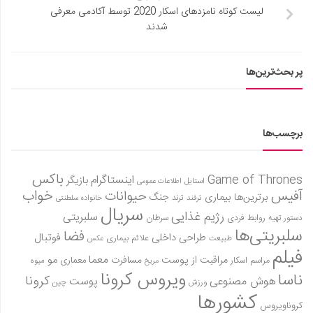
لیست کوتاه نامزدهای اسکار 2020 توسط آکادمی معرفی
شدند
پر بحث‌ترین‌ها
برچسب‌ها
باکس
Game of Thrones
اینستاگرام
بازیگر
استایل
اطلاعات عمومی
آفیس
خواب
حیوانات
برترین‌ها
بیماری
جنگ
ترفند
ترند
خانواده سلطنتی
سریال
رژیم غذایی
سلبریتی
روابط فردی
سرطان
دستور تهیه
سلبریتی‌ها
فضا
طراحی داخلی
فوتبال
علائم بیماری
طبیعت
عکس
فیلم
معما
مو
مراقبت از پوست
مسافرت
معماری
مراسم اسکار
میوه
مریخ
ویروس کرونا
ناسا
کرونا
هوش مصنوعی
پوست
ورزش
چین
کشورها
کروناویروس