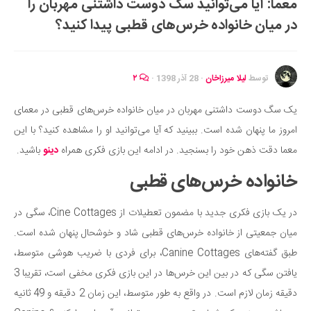
معما: آیا می‌توانید سگ دوست داشتنی مهربان را
ایران گردی
در میان خانواده خرس‌های قطبی پیدا کنید؟
جهان گردی
رابطه، عشق و ازدواج
موفقیت و مهارت‌های فردی
توسط
لیلا میرزاخان
·
28 آذر 1398
·
۲
سلامت
یک سگ دوست داشتنی مهربان در میان خانواده خرس‌های قطبی در معمای
تغذیه سالم
امروز ما پنهان شده است. ببینید که آیا می‌توانید او را مشاهده کنید؟ با این
بهداشت
معما دقت ذهن خود را بسنجید. در ادامه این بازی فکری همراه
دینو
باشید.
بیماری و درمان
خانواده خرس‌های قطبی
کودک و مادر
در یک بازی فکری جدید با مضمون تعطیلات از Cine Cottages، سگی در
ورزش و تندرستی
میان جمعیتی از خانواده خرس‌های قطبی شاد و خوشحال پنهان شده است.
روانشناسی
طبق گفته‌های Canine Cottages، برای فردی با ضریب هوشی متوسط،
مراکز پزشکی و دارویی
یافتن سگی که در بین این خرس‌ها در این بازی فکری مخفی است، تقریبا 3
فرهنگ و هنر
دقیقه زمان لازم است. در واقع به طور متوسط، این زمان 2 دقیقه و 49 ثانیه