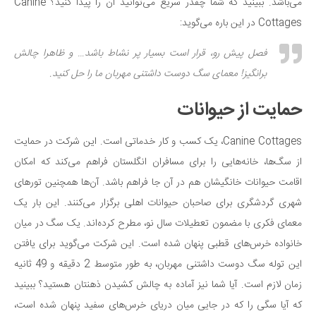
سینما و تئاتر
می‌باشد. ببینید که شما چقدر سریع می‌توانید آن را پیدا کنید؟ Canine
Cottages در این باره می‌گوید:
تلویزیون
موسیقی
فصل پیش رو، قرار است بسیار پر نشاط باشد… و ظاهرا چالش
چهره‌ها
برانگیز! معمای سگ دوست داشتنی مهربان ما را حل کنید.
عکاسی و هنرهای تجسمی
حمایت از حیوانات
کتاب و کتاب‌خوانی
تاریخ
Canine Cottages، یک کسب و کار خدماتی است. این شرکت در حمایت
از سگ‌ها، خانه‌هایی را برای مسافران انگلستان فراهم می‌کند که امکان
معماری
اقامت حیوانات خانگیشان هم در آن جا فراهم باشد. آن‌ها همچنین تورهای
علمی
شهری گردشگری برای صاحبان حیوانات اهلی برگزار می‌کنند. این بار یک
فناوری‌ها
معمای فکری با مضمون تعطیلات سال نو، مطرح کرده‌اند. یک سگ در میان
نجوم و هوا فضا
خانواده خرس‌های قطبی پنهان شده است. این شرکت می‌گوید برای یافتن
زمین و محیط زیست
این توله سگ دوست داشتنی مهربان، به طور متوسط 2 دقیقه و 49 ثانیه
خودرو
زمان لازم است. آیا شما نیز آماده به چالش کشیدن ذهنتان هستید؟ ببینید
که آیا سگی را که در جایی میان دریای خرس‌های سفید پنهان شده است،
سرگرمی