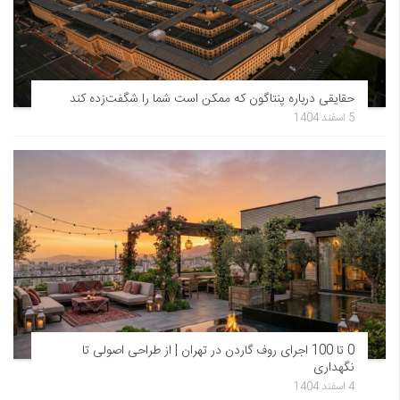
حقایقی درباره پنتاگون که ممکن است شما را شگفت‌زده کند
5 اسفند 1404
0 تا 100 اجرای روف گاردن در تهران | از طراحی اصولی تا
نگهداری
4 اسفند 1404