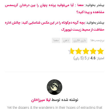
بیشتر بخوانید:
معما : آیا می‌توانید پرنده پنهان را بین درختان کریسمس
مشاهده و پیدا کنید؟
بیشتر بخوانید:
بچه گربه دم‌کوتاه را در این عکس شناسایی کنید: چالش اداره
حفاظت از محیط زیست نیویورک
برچسب‌ها:
بازی فکری
ذهن
معما
Rate this item:
امتیاز:
4.6
از 5 (5 رای)
Submit Rating
نوشته شده توسط
لیلا میرزاخان
Yet the diggers & the wanderers In their hopes of extracting that