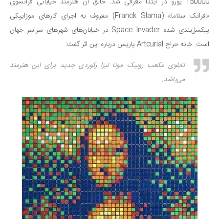
سینما و تئاتر
150000 یورو در ابتدا معرفی شد. خالق آن هنرمند خیابانی فرانسوی
«فرانک سلاما» (Franck Slama) معروف به اجرای کارهای موزاییکی
تلویزیون
پیکسل‌بندی شده Space Invader در خیابان‌های شهرهای سراسر جهان
موسیقی
است. خانه حراج Artcurial پاریس درباره این اثر گفت:
چهره‌ها
عکاسی و هنرهای تجسمی
تابلوی مکعب روبیک مونا لیزا رکوردی جدید برای این هنرمند
می‌باشد.
کتاب و کتاب‌خوانی
تاریخ
معماری
علمی
فناوری‌ها
نجوم و هوا فضا
زمین و محیط زیست
خودرو
سرگرمی