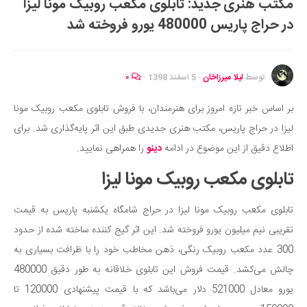
مکتب هنری جدید: تابلوی مکعب روبیک مونا لیزا
ایران گردی
در حراج پاریس 480000 یورو فروخته شد
جهان گردی
رابطه، عشق و ازدواج
موفقیت و مهارت‌های فردی
توسط
لیلا میرزاخان
·
5 اسفند 1398
·
۰
سلامت
بر اساس خبر تازه امروز برای هنرمندان، با فروش تابلوی مکعب روبیک مونا
تغذیه سالم
لیزا در حراج پاریس، مکتب هنری جدیدی طبق این اثر پایه‌گذاری شد. برای
بهداشت
اطلاع دقیق از این موضوع در ادامه
دینو
را همراهی نمایید.
بیماری و درمان
تابلوی مکعب روبیک مونا لیزا
کودک و مادر
تابلوی مکعب روبیک مونا لیزا در حراج شامگاه یکشنبه پاریس به قیمت
ورزش و تندرستی
تقریبی نیم میلیون یورو فروخته شد. این اثر گیج کننده ساخته شده از حدود
روانشناسی
300 عدد مکعب روبیک رنگی، ذهن مخاطب خود را با ظرافت بسیاری به
مراکز پزشکی و دارویی
چالش می‌کشد. قیمت فروش این تابلوی خلاقانه به طور دقیق 480000
فرهنگ و هنر
یورو معادل 521000 دلار می‌باشد که با قیمت پیشنهادی 120000 تا