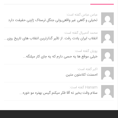
عباس عباس گفته است:
تخیلی و گاهی غیر واقعی,ولی جنگل ترسناک ژاپنی حقیقت دارد
محمد آدمیرال گفته است:
انقلاب ایران یادت رفت. از تاثیر گذارترین انقلاب های تاریخ روی...
پویان گفته است:
خیلی موقع ها یه حسی دارم که یه جای کار میلنگه...
اکبر گفته است:
احسنت ‌کلامتون متین
Hanam گفته است:
سلام وقت بخیر نه آقا فکر میکنم گیس بهتره مو خوره...