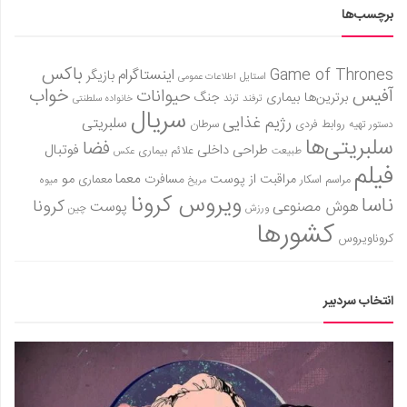
برچسب‌ها
باکس
Game of Thrones
اینستاگرام
بازیگر
استایل
اطلاعات عمومی
آفیس
خواب
حیوانات
برترین‌ها
بیماری
جنگ
ترفند
ترند
خانواده سلطنتی
سریال
رژیم غذایی
سلبریتی
روابط فردی
سرطان
دستور تهیه
سلبریتی‌ها
فضا
طراحی داخلی
فوتبال
علائم بیماری
طبیعت
عکس
فیلم
معما
مو
مراقبت از پوست
مسافرت
معماری
مراسم اسکار
میوه
مریخ
ویروس کرونا
ناسا
کرونا
هوش مصنوعی
پوست
ورزش
چین
کشورها
کروناویروس
انتخاب سردبیر