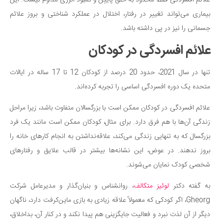
علائم افسردگی فقط محدود به خلق پایین و کمبود انرژی مداوم نیست. این
سینما و تئاتر
بیماری می‌تواند تغییر در رفتار، اختلال در عملکرد شناختی و بروز علائم
تلویزیون
جسمانی را نیز در پی داشته باشد.
موسیقی
علائم افسردگی در کودکان
چهره‌ها
عکاسی و هنرهای تجسمی
تنها در سال 2021، حدود 20 درصد از کودکان 12 تا 17 ساله در ایالات
کتاب و کتاب‌خوانی
متحده یک دوره افسردگی اساسی را تجربه کرده‌اند.
تاریخ
علائم افسردگی در کودکان ممکن است با بزرگسالان متفاوت باشد، زیرا مراحل
معماری
زندگی آن‌ها با هم فرق دارد. برای مثال، کودکان ممکن است مانند یک فرد
علمی
بزرگسال که به تنهایی زندگی می‌کند، علاقه‌نداشتن به انجام کارهای خانه را
فناوری‌ها
بروز ندهند. در عوض، این نشانه‌ها بیشتر در قالب علایق و رفتارهای
شخصی کودک نمایان می‌شوند.
نجوم و هوا فضا
زمین و محیط زیست
به گفته دکتر
لوئیز متکالف
، روانشناس و بنیان‌گذار و مدیرعامل شرکت
خودرو
Gheorg، اگر کودکی که معمولاً علاقه زیادی به بازی ماین‌کرفت دارد، ناگهان
دیگر از آن لذت نبرد و فعالیت جایگزینی هم پیدا نکند و در کنار آن، بداخلاق،
سرگرمی