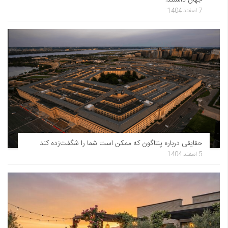
7 اسفند 1404
حقایقی درباره پنتاگون که ممکن است شما را شگفت‌زده کند
5 اسفند 1404