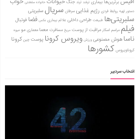
آفیس
خواب
حیوانات
برترین‌ها
بیماری
جنگ
ترفند
ترند
خانواده سلطنتی
سریال
رژیم غذایی
سلبریتی
روابط فردی
سرطان
دستور تهیه
سلبریتی‌ها
فضا
طراحی داخلی
فوتبال
علائم بیماری
طبیعت
عکس
فیلم
معما
مو
مراقبت از پوست
مسافرت
معماری
مراسم اسکار
میوه
مریخ
ویروس کرونا
ناسا
کرونا
هوش مصنوعی
پوست
ورزش
چین
کشورها
کروناویروس
انتخاب سردبیر