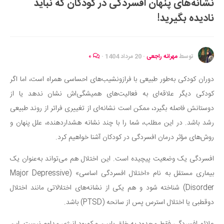
نشانه‌های پنهان افسردگی در کودکان که نباید
ایران گردی
نادیده بگیرید!
جهان گردی
رابطه، عشق و ازدواج
موفقیت و مهارت‌های فردی
توسط
مهرانه راجعی
·
20 مرداد 1404
·
۰
سلامت
دوران کودکی به‌طور طبیعی با فرازونشیب‌های احساسی همراه است، اما اگر
تغذیه سالم
کودکی دیگر علاقه‌ای به فعالیت‌های همیشگی‌اش نشان ندهد یا از
بهداشت
دوستانش فاصله بگیرد، ممکن است نشانه‌ای از تغییری فراتر از روند طبیعی
بیماری و درمان
رشد باشد. در این مطلب، شما را با چند نشانه هشداردهنده، علل پنهان و
روش‌های مؤثر درمان افسردگی در کودکان آشنا خواهیم کرد.
کودک و مادر
ورزش و تندرستی
افسردگی یک وضعیت پیچیده است. این اختلال هم می‌تواند به‌عنوان یک
روانشناسی
بیماری مستقل به نام «اختلال افسردگی اساسی» (Major Depressive
Disorder) شناخته شود و هم یکی از نشانه‌های اختلالاتی مانند اختلال
مراکز پزشکی و دارویی
دوقطبی یا اختلال استرس پس از سانحه (PTSD) باشد.
فرهنگ و هنر