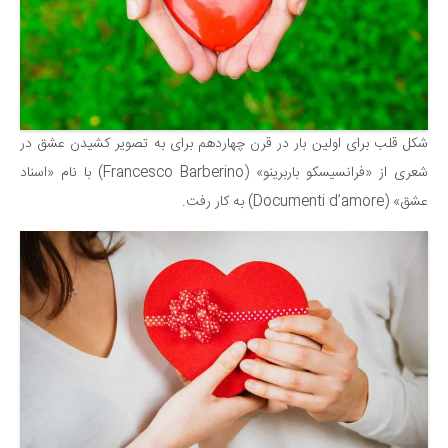
شکل قلب برای اولین بار در قرن چهاردهم برای به تصویر کشیدن عشق در
شعری از «فرانسیسکو باربرینو» (Francesco Barberino) با نام «اسناد
عشق» (Documenti d’amore) به کار رفت.