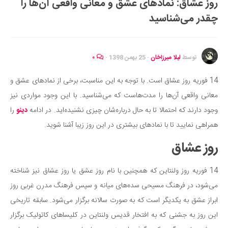
روز عشاق: نمادهای عشق و معانی واقعی آن‌ها را
ایران گردی
چقدر می‌شناسید
جهان گردی
رابطه، عشق و ازدواج
موفقیت و مهارت‌های فردی
توسط
لیلا میرزاخان
·
25 بهمن 1398
·
۰
سلامت
14 فوریه روز عشاق است. با توجه به این مناسبت، برخی از نمادهای عشق و
تغذیه سالم
معانی واقعی آن‌ها را مدت‌هاست که می‌شناسید. با این وجود مواردی نیز
بهداشت
وجود دارند که احتمالا تا به حال درباره‌شان چیزی نشنیده‌اید. در ادامه
دینو
را
بیماری و درمان
همراهی نمایید تا با نمادهای بیشتری در این روز زیبا آشنا شوید.
کودک و مادر
روز عشاق
ورزش و تندرستی
14 فوریه روز ولنتاین که همچنین با نام روز عشق یا روز عشاق نیز شناخته
روانشناسی
می‌شود، در فرهنگ مسیحی سده‌های میانه و سپس فرهنگ مدرن غربی روز
مراکز پزشکی و دارویی
ابراز عشق به یکدیگر است که به صورت سالانه برگزار می‌شود. سابقه تاریخی
فرهنگ و هنر
این روز به جشنی که به افتخار قدیس ولنتاین در کلیساهای کاتولیک برگزار