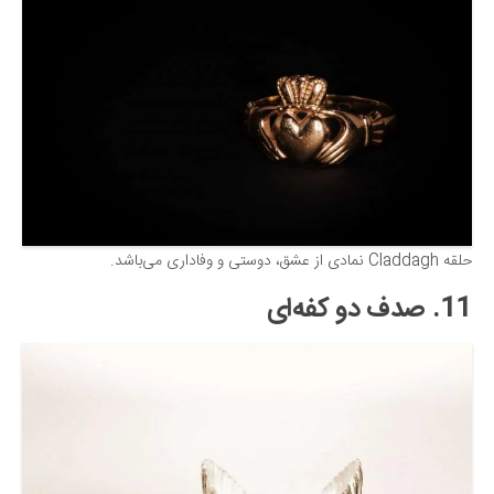
حلقه Claddagh نمادی از عشق، دوستی و وفاداری می‌باشد.
11. صدف دو کفه‌ای