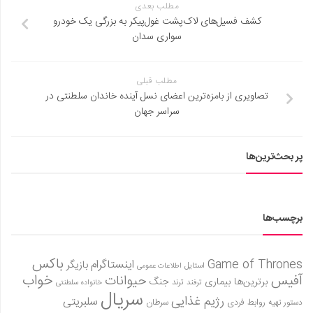
مطلب بعدی
کشف فسیل‌های لاک‌پشت غول‌پیکر به بزرگی یک خودرو
سواری سدان
مطلب قبلی
تصاویری از بامزه‌ترین اعضای نسل آینده خاندان سلطنتی در
سراسر جهان
پر بحث‌ترین‌ها
برچسب‌ها
باکس
Game of Thrones
اینستاگرام
بازیگر
استایل
اطلاعات عمومی
آفیس
خواب
حیوانات
برترین‌ها
بیماری
جنگ
ترفند
ترند
خانواده سلطنتی
سریال
رژیم غذایی
سلبریتی
روابط فردی
سرطان
دستور تهیه