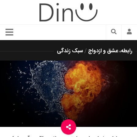
سبک زندگی
رابطه، عشق و ازدواج
/
سبک زندگی
دنیای مد
زیبایی و آرایش
شیک پوشی
دکوراسیون و چیدمان
غذا
رستوران گردی
آشپزی
سفر و گردشگری