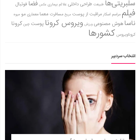
سلبریتی‌ها
فضا
طراحی داخلی
فوتبال
علائم بیماری
طبیعت
عکس
فیلم
معما
مو
مراقبت از پوست
مسافرت
معماری
مراسم اسکار
میوه
مریخ
ویروس کرونا
ناسا
کرونا
هوش مصنوعی
پوست
ورزش
چین
کشورها
کروناویروس
انتخاب سردبیر