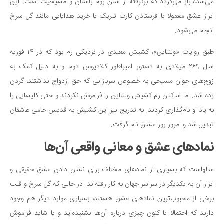
سینما و تئاتر
می‌شده باز می‌گردد که برگرفته از سنن روم باستان و مسیحیت است. این
ابراز عشق معمولا با فرستادن کارت تبریک یا خرید هدایایی مانند گل سرخ
تلویزیون
انجام می‌شود.
موسیقی
چهره‌ها
طبق روایات «ولنتاین»، کشیش معبدی در نزدیکی رم بود که در ۱۴ فوریه
عکاسی و هنرهای تجسمی
سال ۲۶۹ میلادی به دستور امپراطور کلادیوس دوم و به دلیل کمک به
زوج‌های جوان مسیحی به خصوص سربازانی که حق ازدواج نداشتند، گردن
کتاب و کتاب‌خوانی
زده شد. اما ساکنان رم کشیش ولنتاین را فراموش نکردند و حتی کلیسایی را
تاریخ
به یاد او نام‌گذاری کردند. به تدریج نیز این کشیش به قدیس حامی عاشقان
معماری
تبدیل شد و امروز روز عشاق نام گرفت.
علمی
نمادهای عشق و معانی واقعی آن‌ها
فناوری‌ها
نجوم و هوا فضا
سالهاست که بسیاری از نمادهای مختلف برای نشان دادن عشق حقیقی و
ابزار آن به یکدیگر در سراسر جهان به کار رفته‌اند. در حالی که گل سرخ و قلب
زمین و محیط زیست
برخی از محبوب‌ترین نمادهای عشق هستند، بسیاری موارد دیگر هم وجود
خودرو
دارند که احتمالا تا کنون چیزی درباره آن‌ها نشنیده‌اید و یا شاید فراموش
سرگرمی