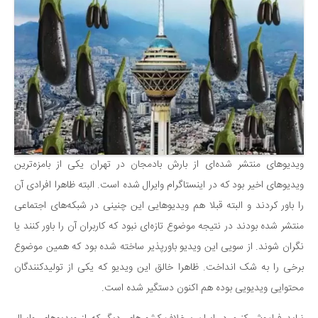
سینما و تئاتر
تلویزیون
موسیقی
چهره‌ها
عکاسی و هنرهای تجسمی
کتاب و کتاب‌خوانی
تاریخ
معماری
ویدیوهای منتشر شده‌ای از بارش بادمجان در تهران یکی از بامزه‌ترین
ویدیو‌های اخیر بود که در اینستاگرام وایرال شده است. البته ظاهرا افرادی آن
علمی
را باور کردند و البته قبلا هم ویدیوهایی این چنینی در شبکه‌های اجتماعی
فناوری‌ها
منتشر شده بودند در نتیجه موضوع تازه‌ای نبود که کاربران آن را باور کنند یا
نجوم و هوا فضا
نگران شوند. از سویی این ویدیو باورپذیر ساخته شده بود که همین موضوع
زمین و محیط زیست
برخی را به شک انداخت. ظاهرا خالق این ویدیو که یکی از تولیدکنندگان
خودرو
محتوایی ویدیویی بوده هم اکنون دستگیر شده است.
سرگرمی