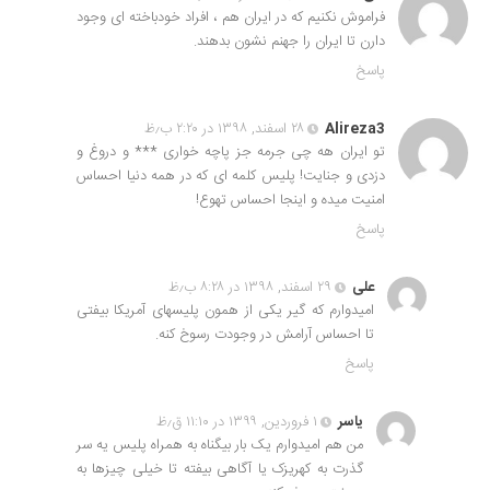
فراموش نکنیم که در ایران هم ، افراد خودباخته ای وجود
دارن تا ایران را جهنم نشون بدهند.
پاسخ
Alireza3
۲۸ اسفند, ۱۳۹۸ در ۲:۲۰ ب٫ظ
تو ایران هه چی جرمه جز پاچه خواری *** و دروغ و
دزدی و جنایت! پلیس کلمه ای که در همه دنیا احساس
امنیت میده و اینجا احساس تهوع!
پاسخ
علی
۲۹ اسفند, ۱۳۹۸ در ۸:۲۸ ب٫ظ
امیدوارم که گیر یکی از همون پلیسهای آمریکا بیفتی
تا احساس آرامش در وجودت رسوخ کنه.
پاسخ
یاسر
۱ فروردین, ۱۳۹۹ در ۱۱:۱۰ ق٫ظ
من هم امیدوارم یک بار بیگناه به همراه پلیس یه سر
گذرت به کهریزک یا آگاهی بیفته تا خیلی چیزها به