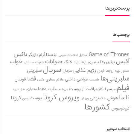
پر بحث‌ترین‌ها
برچسب‌ها
باکس
Game of Thrones
اینستاگرام
بازیگر
استایل
اطلاعات عمومی
آفیس
خواب
حیوانات
برترین‌ها
بیماری
جنگ
ترفند
ترند
خانواده سلطنتی
سریال
رژیم غذایی
سلبریتی
روابط فردی
سرطان
دستور تهیه
سلبریتی‌ها
فضا
طراحی داخلی
فوتبال
علائم بیماری
طبیعت
عکس
فیلم
معما
مو
مراقبت از پوست
مسافرت
معماری
مراسم اسکار
میوه
مریخ
ویروس کرونا
ناسا
کرونا
هوش مصنوعی
پوست
ورزش
چین
کشورها
کروناویروس
انتخاب سردبیر