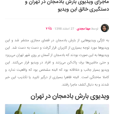
ماجرای ویدیوی بارش بادمجان در تهران و
ایران گردی
دستگیری خالق این ویدیو
جهان گردی
رابطه، عشق و ازدواج
موفقیت و مهارت‌های فردی
توسط
مهتا مجدی
·
27 اسفند 1398
·
۷
سلامت
به تازگی ویدیوهایی از بارش بادمجان در فضای مجازی منتشر شد و این
تغذیه سالم
ویدیوها مورد توجه بسیاری از کاربران قرار گرفت و دست به دست شد. این
بهداشت
ویدیوها به این صورت بودند که بادمجان از آسمان بر روی شهر تهران می‌ریزد
بیماری و درمان
و حتی ماشین‌ها برف‌ پاک‌کن می‌زنند و افراد در ویدیو فرار می‌کنند. این
ویدیو بسیار جالب و خلاقانه بود که البته مشخص بود که واقعیت ندارد و
کودک و مادر
کاملا ساختگی است. البته ظاهرا بسیاری از درگیر تایید یا تکذیب این خبر
ورزش و تندرستی
شدند و به دنبال کشف ماجرا رفتند.
روانشناسی
ویدیوی بارش بادمجان در تهران
مراکز پزشکی و دارویی
فرهنگ و هنر