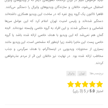
نباید فراموش کنیم در ایران برخلاف کشورهای دیگر که از ویدیوهای وایرال
دانستنی‌ها
استقبال می‌شود، خالقان و سازندگان ویدیوهای وایرال را دستگیر می‌کنند.
ظاهرا تاکنون یک گروه پنج نفره که در ساخت این ویدیو همکاری داشته‌اند
بازی
دستگیر شده‌اند و پلیس امنیت تهران اعلام کرد که این عوامل سریعا
طنز
شناسایی و دستگیر شدند و این افراد به گروه خاصی وابسته نبوده‌اند. البته
فال
گمان هم نمی‌شد که این ویدیو با هدف خاصی ارائه شده باشد یا گروه
مسابقه
خاصی پست این ماجرا باشند زیرا اینطور که مشخص است، این ویدیو مانند
اخبار
بسیاری از محتویات ویدیویی در اینستاگرام، با هدف سرگرمی و جذب
مخاطب ارائه شده بود. در نهایت نیز خالقان این اثر از مردم عذرخواهی
کردند.
برچسب‌ها:
تهران
وایرال
Rate this item:
امتیاز:
5.0
از 5 (3 رای)
Submit Rating