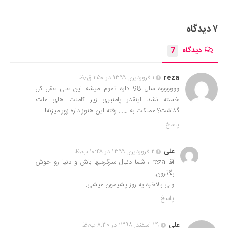
۷ دیدگاه
دیدگاه
7
reza
۱ فروردین, ۱۳۹۹ در ۱:۵۰ ق٫ظ
ووووووه سال 98 داره تموم میشه این علی عقل کل
خسته نشد اینقدر پامنبری زیر کامنت های ملت
گذاشت؟ مملکت به …… رفته این هنوز داره زور میزنه!
پاسخ
علی
۲ فروردین, ۱۳۹۹ در ۱۰:۴۸ ب٫ظ
آقا reza ، شما دنبال سرگرمیها باش و دنیا رو خوش
بگذرون.
ولی بالاخره یه روز پشیمون میشی.
پاسخ
علی
۲۹ اسفند, ۱۳۹۸ در ۸:۳۰ ب٫ظ