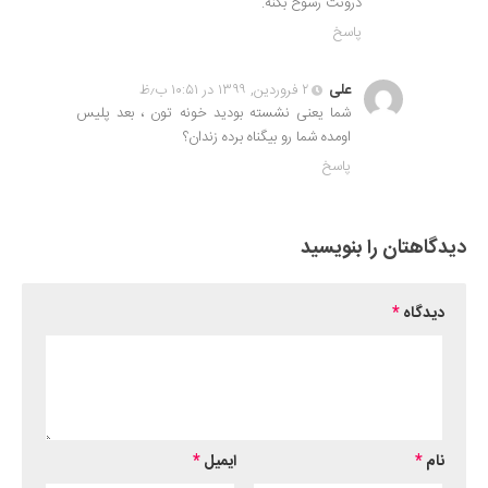
درونت رسوخ بکنه.
پاسخ
علی
۲ فروردین, ۱۳۹۹ در ۱۰:۵۱ ب٫ظ
شما یعنی نشسته بودید خونه تون ، بعد پلیس
اومده شما رو بیگناه برده زندان؟
پاسخ
دیدگاهتان را بنویسید
دیدگاه
*
نام
*
ایمیل
*