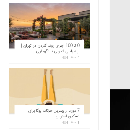
0 تا 100 اجرای روف گاردن در تهران |
از طراحی اصولی تا نگهداری
4 اسفند 1404
7 مورد از بهترین حرکات یوگا برای
تسکین استرس
1 اسفند 1404