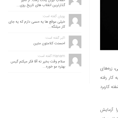
انقلاب ایران یادت رفت. از تاثیر
گذارترین انقلاب های تاریخ روی...
پویان گفته است:
خیلی موقع ها یه حسی دارم که یه جای
کار میلنگه...
اکبر گفته است:
احسنت ‌کلامتون متین
Hanam گفته است:
سلام وقت بخیر نه آقا فکر میکنم گیس
بهتره مو خوره...
، زره‌های
 کار رفته
ته کاربرد
ا آزمایش