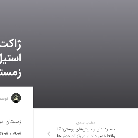
استیل
زمست
توس
زمستان در
مطلب بعدی
خمیردندان و جوش‌های پوستی: آیا
بیرون بیاورید. این بار، Vollebak ب
واقعا خمیر دندان می‌تواند جوش‌ها