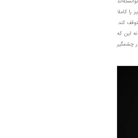
نسته‌اند
د. با تمام این اوصاف، Vollebak یک چیز را کاملا
وقف کند.
ه این که
ار چشمگیر