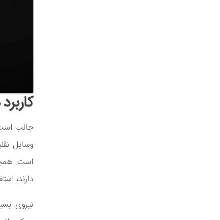
کاربرد 
جالب است ب
وسایل نقلی
است. همچنی
دارند، استف
نیروی بسی