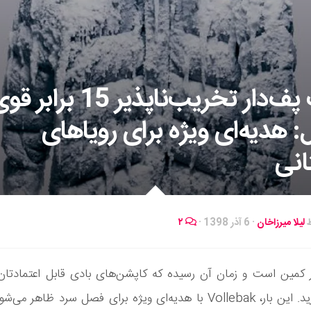
ژاکت پف‌دار تخریب‌ناپذیر 15 
: هدیه‌ای ویژه برای رویاهای
انی
ط
لیلا میرزاخان
·
6 آذر 1398
·
۲
 کمین است و زمان آن رسیده که کاپشن‌های بادی قابل اعتمادتان ر
ا هدیه‌ای ویژه برای فصل سرد ظاهر می‌شود.