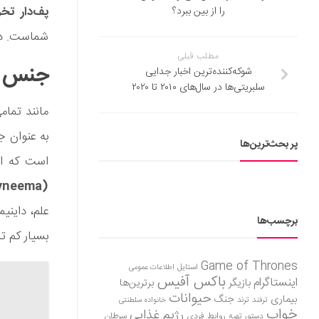
پف‌دار تخر
را از بین ببرد؟
شماست. در
مطلب قبلی
جنس ژاک
شوکه‌کننده‌ترین اخبار جدایی
سلبریتی‌ها در سال‌های ۲۰۱۰ تا ۲۰۲۰
به عنوان ج
پر بحث‌ترین‌ها
است که از
yneema
(
علم، داینی
برچسب‌ها
بسیار کم ترکیب می
Game of Thrones
استایل
اطلاعات عمومی
باکس آفیس
اینستاگرام
بازیگر
برترین‌ها
حیوانات
بیماری
جنگ
ترفند
ترند
خانواده سلطنتی
خواب
رژیم غذایی
روابط فردی
سرطان
دستور تهیه