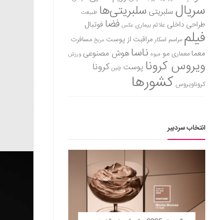
سریال
سلبریتی‌ها
سلبریتی
طبیعت
فضا
طراحی داخلی
فوتبال
علائم بیماری
عکس
فیلم
مراقبت از پوست
مسافرت
مراسم اسکار
مریخ
ناسا
هوش مصنوعی
معما
مو
معماری
میوه
ورزش
ویروس کرونا
کرونا
پوست
چین
کشورها
کروناویروس
انتخاب سردبیر