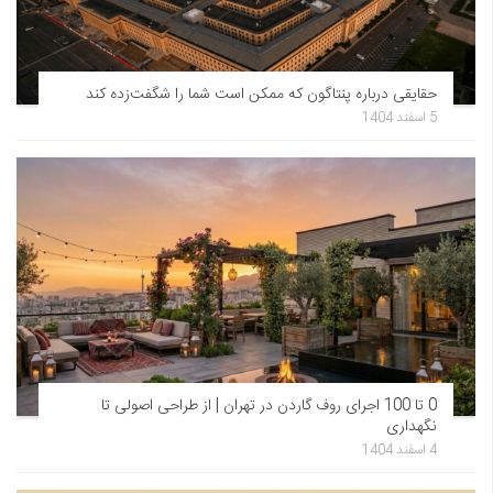
حقایقی درباره پنتاگون که ممکن است شما را شگفت‌زده کند
5 اسفند 1404
0 تا 100 اجرای روف گاردن در تهران | از طراحی اصولی تا
نگهداری
4 اسفند 1404