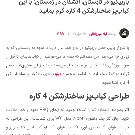
باربیکیو در تابستان، آتشدان در زمستان: با این
ایران گردی
کباب‌پز ساختارشکن 4 کاره گرم بمانید
جهان گردی
رابطه، عشق و ازدواج
موفقیت و مهارت‌های فردی
توسط
لیلا میرزاخان
·
25 مهر 1398
·
۲
سلامت
با شروع پاییز، فصل باربیکیو در اوج خود قرار دارد! با توجه به زمستانی که به
تغذیه سالم
زودی فرا می‌رسد، من مطمئنم که همه ما می‌خواهیم از کباب‌هایمان تا قبل از
بهداشت
سرماخوردگی، لذت کامل ببریم. به نظر می‌رسد برند برزیلی
«نوری»
تصمیم
بیماری و درمان
گرفته به کمک ما بیاید. در ادامه به همراه
دینو
با جزییات کباب‌پز ساختارشکن
4 کاره آشنا شوید.
کودک و مادر
ورزش و تندرستی
طراحی کباب‌پز ساختارشکن 4 کاره
روانشناسی
اگر وسوسه شده‌اید که با نسخه جدید اجاق‌های BBQ قدیمی خود ملاقات
مراکز پزشکی و دارویی
کنید، اجاق گاز چند منظوره Noori، مدل V01 برای شماست. این طراحی نه
فرهنگ و هنر
تنها به عنوان یک بخاری قوی بلکه به عنوان یک باربیکیو، اجاق گاز پیتزاپز و