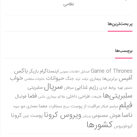
نظامی
پر بحث‌ترین‌ها
برچسب‌ها
باکس
Game of Thrones
اینستاگرام
بازیگر
استایل
اطلاعات عمومی
آفیس
خواب
حیوانات
برترین‌ها
بیماری
جنگ
ترفند
ترند
خانواده سلطنتی
سریال
رژیم غذایی
سلبریتی
روابط فردی
سرطان
دستور تهیه
سلبریتی‌ها
فضا
طراحی داخلی
فوتبال
علائم بیماری
طبیعت
عکس
فیلم
معما
مو
مراقبت از پوست
مسافرت
معماری
مراسم اسکار
میوه
مریخ
ویروس کرونا
ناسا
کرونا
هوش مصنوعی
پوست
ورزش
چین
کشورها
کروناویروس