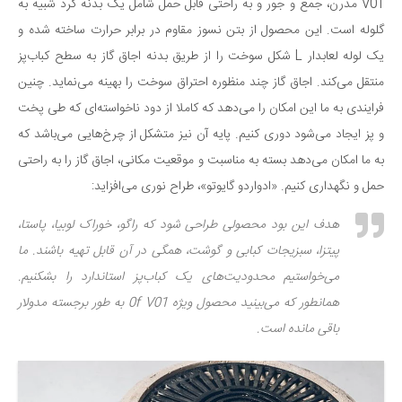
V01 مدرن، جمع و جور و به راحتی قابل حمل شامل یک بدنه‌ گرد شبیه به
دانستنی‌ها
گلوله است. این محصول از بتن نسوز مقاوم در برابر حرارت ساخته شده و
بازی
یک لوله لعابدار L شکل سوخت را از طریق بدنه اجاق گاز به سطح کباب‌پز
منتقل می‌کند. اجاق گاز چند منظوره احتراق سوخت را بهینه می‌نماید. چنین
طنز
فرایندی به ما این امکان را می‌دهد که کاملا از دود ناخواسته‌ای که طی پخت
فال
و پز ایجاد می‌شود دوری کنیم. پایه آن نیز متشکل از چرخ‌هایی می‌باشد که
مسابقه
به ما امکان می‌دهد بسته به مناسبت و موقعیت مکانی، اجاق گاز را به راحتی
اخبار
حمل و نگهداری کنیم. «ادواردو گایوتو»، طراح نوری می‌افزاید:
هدف این بود محصولی طراحی شود که راگو، خوراک لوبیا، پاستا،
پیتزا، سبزیجات کبابی و گوشت، همگی در آن قابل تهیه باشند. ما
می‌خواستیم محدودیت‌های یک کباب‌پز استاندارد را بشکنیم.
همانطور که می‌بینید محصول ویژه 0f V01 به طور برجسته مدولار
باقی مانده است.