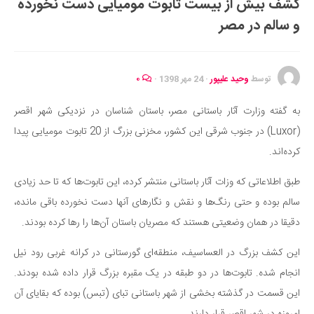
کشف بیش از بیست تابوت مومیایی دست نخورده
ایران گردی
و سالم در مصر
جهان گردی
رابطه، عشق و ازدواج
موفقیت و مهارت‌های فردی
توسط
وحید علیپور
·
24 مهر 1398
·
۰
سلامت
به گفته وزارت آثار باستانی مصر، باستان شناسان در نزدیکی شهر اقصر
تغذیه سالم
(Luxor) در جنوب شرقی این کشور، مخزنی بزرگ از 20 تابوت مومیایی پیدا
بهداشت
کرده‌اند.
بیماری و درمان
طبق اطلاعاتی که وزات آثار باستانی منتشر کرده، این تابوت‌ها که تا حد زیادی
کودک و مادر
سالم بوده و حتی رنگ‌ها و نقش و نگارهای آنها دست نخورده باقی مانده،
ورزش و تندرستی
دقیقا در همان وضعیتی هستند که مصریان باستان آن‌ها را رها کرده بودند.
روانشناسی
این کشف بزرگ در العساسیف، منطقه‌ای گورستانی در کرانه غربی رود نیل
مراکز پزشکی و دارویی
انجام شده. تابوت‌ها در دو طبقه در یک مقبره بزرگ قرار داده شده بودند.
فرهنگ و هنر
این قسمت در گذشته بخشی از شهر باستانی تبای (تبس) بوده که بقایای آن