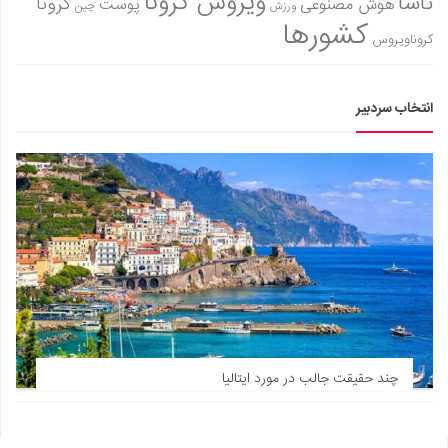
ویروس کرونا
ناسا
کرونا
هوش مصنوعی
پوست
ورزش
چین
کشورها
کروناویروس
انتخاب سردبیر
چند حقیقت جالب در مورد ایتالیا