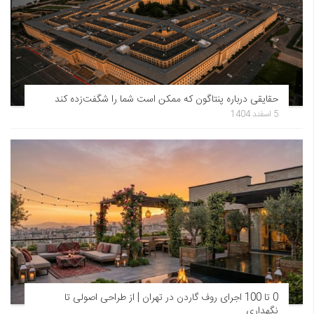
حقایقی درباره پنتاگون که ممکن است شما را شگفت‌زده کند
5 اسفند 1404
0 تا 100 اجرای روف گاردن در تهران | از طراحی اصولی تا
نگهداری