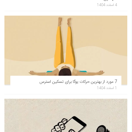
4 اسفند 1404
7 مورد از بهترین حرکات یوگا برای تسکین استرس
1 اسفند 1404