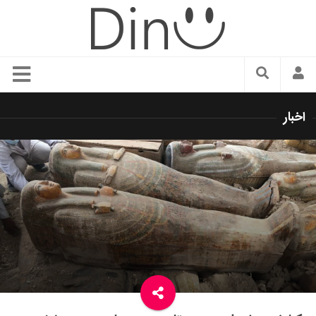
سبک زندگی
اخبار
دنیای مد
زیبایی و آرایش
شیک پوشی
دکوراسیون و چیدمان
غذا
رستوران گردی
آشپزی
سفر و گردشگری