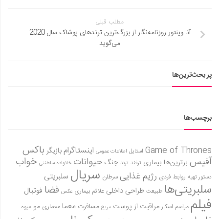
مطلب قبلی
آنا وینتور روزنامه‌نگار از بزرگ‌ترین ترندهای پوشاک سال 2020
می‌گوید
پر بحث‌ترین‌ها
برچسب‌ها
باکس
Game of Thrones
اینستاگرام
بازیگر
استایل
اطلاعات عمومی
آفیس
خواب
حیوانات
برترین‌ها
بیماری
جنگ
ترفند
ترند
خانواده سلطنتی
سریال
رژیم غذایی
سلبریتی
روابط فردی
سرطان
دستور تهیه
سلبریتی‌ها
فضا
طراحی داخلی
فوتبال
علائم بیماری
طبیعت
عکس
فیلم
معما
مو
مراقبت از پوست
مسافرت
معماری
مراسم اسکار
میوه
مریخ