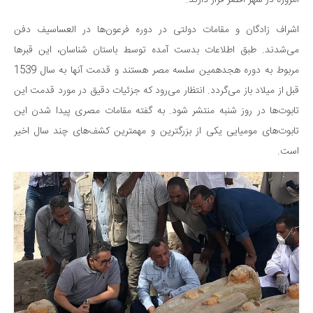
امروزه در شهر اقصر قرار دارند.
سینما و تئاتر
تلویزیون
اشراف زادگان و مقامات دولتی در دوره فرعون‌ها در العساسیف دفن
موسیقی
می‌شدند. طبق اطلاعات بدست آمده توسط باستان شناسان، این قبرها
چهره‌ها
مربوط به دوره هجدهمین سلسه مصر هستند و قدمت آنها به سال 1539
قبل از میلاد باز می‌گردد. انتظار می‌رود که جزئیات دقیق در مورد قدمت این
عکاسی و هنرهای تجسمی
تابوت‌ها در روز شنبه منتشر شود. به گفته مقامات مصری پیدا شدن این
کتاب و کتاب‌خوانی
تابوت‌های مومیایی یکی از بزرگترین و مهمترین کشف‌های چند سال اخیر
تاریخ
است.
معماری
علمی
فناوری‌ها
نجوم و هوا فضا
زمین و محیط زیست
خودرو
سرگرمی