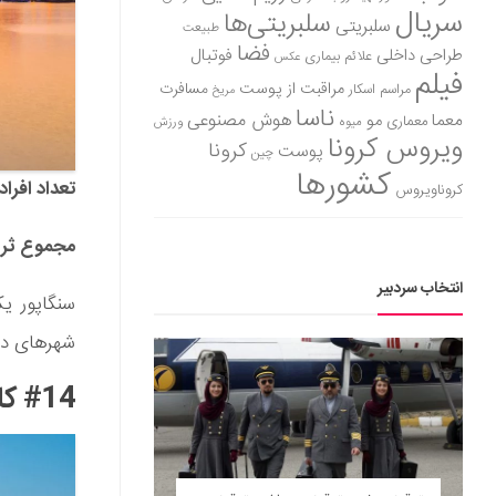
سریال
سلبریتی‌ها
سلبریتی
طبیعت
فضا
طراحی داخلی
فوتبال
علائم بیماری
عکس
فیلم
مراقبت از پوست
مسافرت
مراسم اسکار
مریخ
ناسا
هوش مصنوعی
معما
مو
معماری
میوه
ورزش
ویروس کرونا
کرونا
پوست
چین
کشورها
تعداد افراد 
کروناویروس
مجموع ثروت
انتخاب سردبیر
سنگاپور ی
شهرهای دنی
#14 کانادا