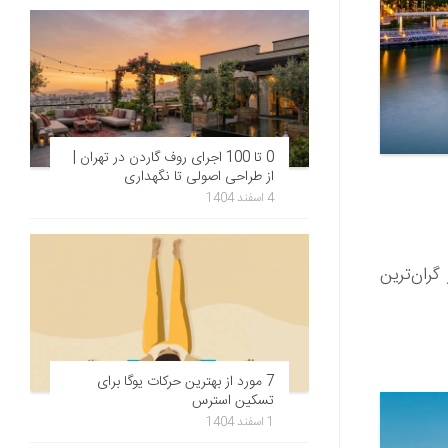
0 تا 100 اجرای روف گاردن در تهران |
از طراحی اصولی تا نگهداری
4 اسفند 1404
ران‌ترین
7 مورد از بهترین حرکات یوگا برای
تسکین استرس
1 اسفند 1404