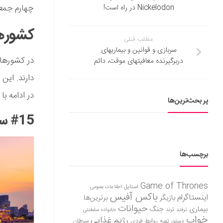
چهارم جمعیت میلی
Nickelodon در راه است!
کشورها
مطلب قبلی
سربازی و قوانین و بیماری‎های
دربرگیرنده معافیت‎های موقت، دائم
در ادامه ب
پر بحث‌ترین‌ها
#15 سنگاپور
برچسب‌ها
Game of Thrones
استایل
اطلاعات عمومی
باکس آفیس
اینستاگرام
بازیگر
برترین‌ها
حیوانات
بیماری
جنگ
ترفند
ترند
خانواده سلطنتی
خواب
رژیم غذایی
روابط فردی
سرطان
دستور تهیه