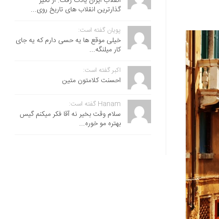
انقلاب ایران یادت رفت. از تاثیر
گذارترین انقلاب های تاریخ روی...
پویان گفته است:
خیلی موقع ها یه حسی دارم که یه جای
کار میلنگه...
اکبر گفته است:
احسنت ‌کلامتون متین
Hanam گفته است:
سلام وقت بخیر نه آقا فکر میکنم گیس
بهتره مو خوره...