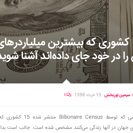
با 15 کشوری که بیشترین میلیاردرهای
را در خود جای داده‌اند آشنا شوید
ط
سیمین نوربخش
·
15 خرداد 1398
·
۱
طبق گزارشی که توسط Billionaire Census
ای جهان در آنها زندگی می‌کنند مشخص شده است. جالب است بدان