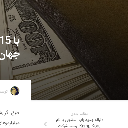
جهان 
توس
مطلب بعدی
دنباله جدید باب اسفنجی با نام
میلیاردره
Kamp Koral توسط شرکت