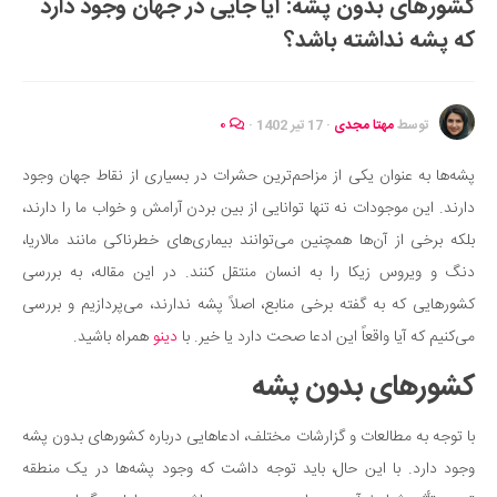
کشورهای بدون پشه: آیا جایی در جهان وجود دارد
ایران گردی
که پشه نداشته باشد؟
جهان گردی
رابطه، عشق و ازدواج
موفقیت و مهارت‌های فردی
توسط
مهتا مجدی
·
17 تیر 1402
·
۰
سلامت
پشه‌ها به عنوان یکی از مزاحم‌ترین حشرات در بسیاری از نقاط جهان وجود
تغذیه سالم
دارند. این موجودات نه تنها توانایی از بین بردن آرامش و خواب ما را دارند،
بهداشت
بلکه برخی از آن‌ها همچنین می‌توانند بیماری‌های خطرناکی مانند مالاریا،
بیماری و درمان
دنگ و ویروس زیکا را به انسان منتقل کنند. در این مقاله، به بررسی
کشورهایی که به گفته برخی منابع، اصلاً پشه ندارند، می‌پردازیم و بررسی
کودک و مادر
می‌کنیم که آیا واقعاً این ادعا صحت دارد یا خیر. با
دینو
همراه باشید.
ورزش و تندرستی
کشورهای بدون پشه
روانشناسی
مراکز پزشکی و دارویی
با توجه به مطالعات و گزارشات مختلف، ادعاهایی درباره کشورهای بدون پشه
فرهنگ و هنر
وجود دارد. با این حال، باید توجه داشت که وجود پشه‌ها در یک منطقه