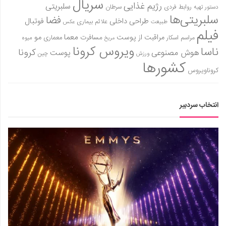
سریال
رژیم غذایی
سلبریتی
روابط فردی
سرطان
دستور تهیه
سلبریتی‌ها
فضا
طراحی داخلی
فوتبال
علائم بیماری
طبیعت
عکس
فیلم
معما
مو
مراقبت از پوست
مسافرت
معماری
مراسم اسکار
میوه
مریخ
ویروس کرونا
ناسا
کرونا
هوش مصنوعی
پوست
ورزش
چین
کشورها
کروناویروس
انتخاب سردبیر