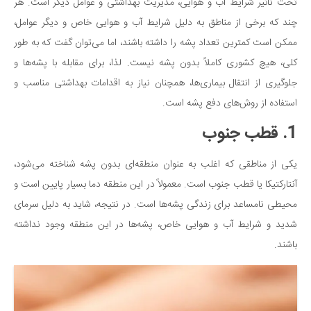
سینما و تئاتر
تحت تأثیر شرایط آب و هوایی، مدیریت بهداشتی و عوامل دیگر است. هر
چند که برخی از مناطق به دلیل شرایط آب و هوایی خاص و دیگر عوامل،
تلویزیون
ممکن است کمترین تعداد پشه را داشته باشند، اما می‌توان گفت که به طور
موسیقی
کلی، هیچ کشوری کاملاً بدون پشه نیست. لذا، برای مقابله با پشه‌ها و
چهره‌ها
جلوگیری از انتقال بیماری‌ها، همچنان نیاز به اقدامات بهداشتی مناسب و
عکاسی و هنرهای تجسمی
استفاده از روش‌های دفع پشه است.
کتاب و کتاب‌خوانی
1. قطب جنوب
تاریخ
معماری
یکی از مناطقی که اغلب به عنوان منطقه‌ای بدون پشه شناخته می‌شود،
آنتارکتیکا یا قطب جنوب است. معمولاً در این منطقه دما بسیار پایین است و
علمی
محیطی نامساعد برای زندگی پشه‌ها است. در نتیجه، شاید به دلیل سرمای
فناوری‌ها
شدید و شرایط آب و هوایی خاص، پشه‌ها در این منطقه وجود نداشته
نجوم و هوا فضا
باشند.
زمین و محیط زیست
خودرو
سرگرمی