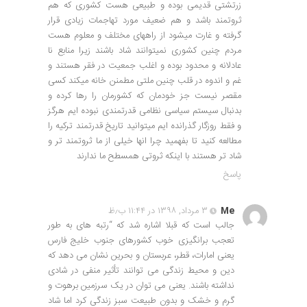
زرتشتی قدیمی بوده و طبیعی هست کشوری که هم
ثروتمند باشد و هم ضعیف مورد تهاجمات زیادی قرار
گرفته و غارت میشود از راههای مختلف و معلوم هست
مردم چنین کشوری نمیتوانند شاد باشند زیرا منابع نا
عادلانه و محدود بوده و اغلب جمعیت در فقر هستند و
غم و اندوه در قلب چنین ملتی مطمنن خانه میکند کسی
مقصر نیست جز خودمان که کشورمان را رها کرده و
بدنبال سیستم سیاسی نظامی قدرتمندی نبوده ایم هرگز
و فقط روزگار گذرانده ایم میتوانید تاریخ قدرتمند ترکیه را
مطالعه کنید تا بفهمید چرا انها خیلی از ما ثروتمند تر و
شاد تر هستند با اینکه ثروتی همسطح ما ندارند
پاسخ
Me
۳ مرداد, ۱۳۹۸ در ۱۱:۴۴ ب٫ظ
جالب است که قبلا اشاره شد که “رتبه های به طور
تعجب برانگیزی خوب کشورهای جنوب خلیج فارس
یعنی امارات، قطر، عربستان و بحرین نشان می دهد که
دین و محیط زندگی می توانند تأثیر منفی در شادی
نداشته باشند. یعنی می توان در یک سرزمین برهوت و
گرم و خشک و بدون طبیعت سبز زندگی کرد اما شاد