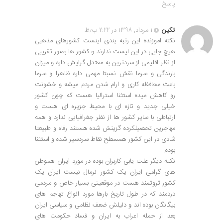
پاسخ
تکین
۱ مرداد, ۱۳۹۸ در ۲:۲۲ ب٫ظ
نکته اموزنده این رتبه بندی اینست کشورهای مذهبی
هیچ جایی در این لیست ندارند و کشور ها بصور تقریبی
از نظر اقلیمی از سردترین به معتدل گرایش داره و میزان
بارندگی و سرما نقش نسبتا مهمی داره ظاهرا و سرما
باعث محافظه کاری و ارام شدن مردم میشه و خشونت
رو کاهش میده استثنا استرالیا هست که چون کشور
خیلی جدید و تازه ای با محیط جزیره ای هست و
ارتباطی با سایر کشور ها از نظر جغرافیایی ندارد و همه
مهاجرین تحصیلکرده گزینش شده هستند رفاه و طبیعتا
شادی در این کشور همسطح نقاط سردسیر شده و استثنا
بوده.
نکته دیگر علت یابی کاربران بوده در مورد ایران هموطن
های گرامی ایران یک کشور نرمال نیست ایران یک
کشور ثروتمند هست در موقعیتی بسیار خاص و مردمی
دردمند که در طول تاریخ بارها مورد انواع تهاجم های
بیگانگان بوده اند و دلیلش ضعف نظامی و سیاسی ایران
بعد از حمله اعراب به ایران و فساد حکومت های