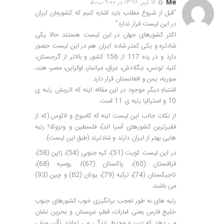
Me
۱۶ تیر, ۱۳۹۸ در ۹:۰۰ ب٫ظ
“قبل از شروع مطلب باید اشاره کنیم که کشورمان ایران
در این لیست قرار ندارد”
اکثر کشورهای جهان در این لیست هستند حالا یکی
شادتره و یکی کمتر شاده. ایران هم در این لیست حضور
دارد و در رده 117 از 156 کشور و بالاتر از گرجستان،
کنیا، تونس، بنگلادش، عراق، میانمار، اوکراین، مصر، هند،
سوریه، یمن و افغانستان قرار دارد.
اشتباهِ دیگرِ موجود در این مقاله اینه که اتریش رتبه ی
10 و استرالیا رتبه ی 11 است.
از نکات جالب این لیست اینه که کامبوج و لائوس (که از
فقیرترین کشورهای آسیا اند)، فلسطین و ونزوئلا! رتبه
هایی بهتر از ایران دارند و شادترند (طبق این لیست).
در این لیست کویت (51)، کره جنوبی (54)، ژاپن (58)،
قزاقستان (60)، پاکستان (67)!، روسیه (68)،
تاجیکستان (74)، ترکیه (79)، یونان (82) و چین (93)
می باشند.
رتبه های به طور تعجب برانگیزی خوب کشورهای جنوب
خلیج فارس یعنی امارات، قطر، عربستان و بحرین نشان
می دهد که دین و محیط زندگی می توانند تأثیر منفی