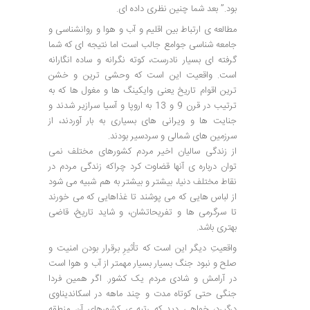
بود.” بعد شما چنین نظری داده ای.
مطالعه ی ارتباط بین اقلیم و آب و هوا و روانشناسی و
جامعه شناسی جوامع جالب است اما نتیجه ای که شما
گرفته ای بسیار نادرست، کوته نگرانه و ساده انگارانه
است. واقعیت این است که وحشی ترین و خشن
ترین اقوام تاریخ یعنی وایکینگ ها و مغول ها که به
ترتیب در قرن 9 و 13 به اروپا و آسیا سرازیر شدند و
جنایت ها و ویرانی های بسیاری به بار آوردند، از
سرزمین های شمالی و سردسیر بودند.
از زندگی سالیان اخیر مردم کشورهای مختلف نمی
توان درباره ی آنها قضاوت کرد چراکه زندگی مردم در
نقاط مختلف دنیا، بیشتر و بیشتر به هم شبیه می شود
از لباس هایی که می پوشند تا غذاهایی که می خورند
تا سرگرمی ها و تفریحاتشان، و شاید تاریخ، قاضی
بهتری باشد.
واقعیتِ دیگر این است که تأثیرِ برقرار بودن امنیت و
صلح و نبود جنگ بسیار بسیار مهمتر از آب و هوا است
در آرامش و شادی مردم یک کشور. اگر همین فردا
جنگی حتی کوتاه مدت و چند ماهه در اسکاندیناوی
درگیرد، خواهی دید که رتبه ی کشورهای آن منطقه