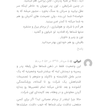
دید ، بلکه بر علیه پدرتان ، لجن پراکنی هم میکنید.
در چنین شرایطی ، اون پدر مهربان به خاطر اینکه سر
عقل بیایید و سرتان به سنگ بخورد ، مجبور میشه که به
خواسته۶ شما تن بده ، ولی نصیحت های آخرش رو هم
به شما میکنه تا کمتر ضرر ببینید.
هر آدم با شرف و هوشیاری ، از برجام بیزار و متنفره.
منتها شماها راه افتادید تو خیابون و گفتید :
نون و پنیر و خاویار…
باقیش رو هم خودتون بهتر میدانید.
پاسخ
ایرانی
۵ مرداد, ۱۳۹۸ در ۶:۵۶ ب٫ظ
این وضعیت فقط در ذهن شماها مثل رابطه پدر و
پسریه و درستش اینه که بیشتر شبیه وضعیتیه که یک
مدیر عامل ناشایسته و ناکاربلد و متوهم با تصمیمات
اشتباهش یک شرکت رو تا آستانهء ورشکستگی
کشونده و بعد تلاش میکنه تمام تقصیرها رو بندازه
گردن معاونش و در وهلهء بعد کارمندای اون شرکت.
حالا چرا اینقدر از برجام عصبانی اید؟ اگر برای کسی
منفعتی نداشت برای شماها که خوب داشت. میلیاردها