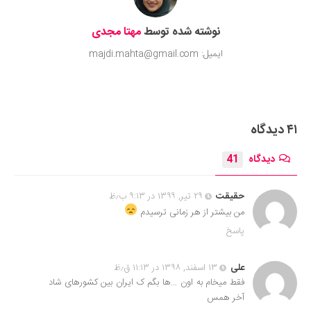
نوشته شده توسط
مهتا مجدی
ایمیل: majdi.mahta@gmail.com
۴۱ دیدگاه
دیدگاه
41
حقیقت
۲۹ تیر, ۱۳۹۹ در ۹:۱۳ ب٫ظ
من بیشتر از هر زمانی ترسیدم
پاسخ
علی
۱۳ اسفند, ۱۳۹۸ در ۱۱:۱۳ ق٫ظ
فقط میخام به اون …ها بگم ک ایران بین کشورهای شاد
آخر همس