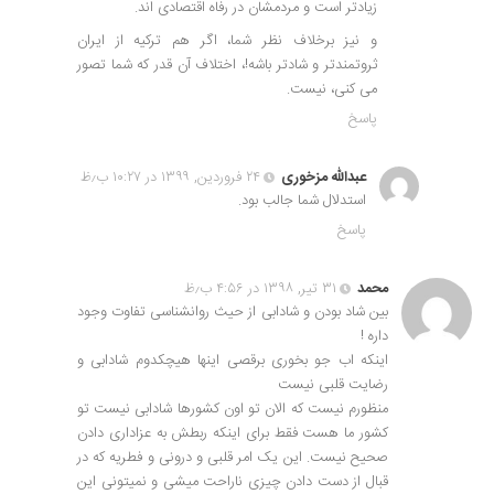
زیادتر است و مردمشان در رفاه اقتصادی اند.
و نیز برخلاف نظر شما، اگر هم ترکیه از ایران
ثروتمندتر و شادتر باشه!، اختلاف آن قدر که شما تصور
می کنی، نیست.
پاسخ
عبدالله مزخوری
۲۴ فروردین, ۱۳۹۹ در ۱۰:۲۷ ب٫ظ
استدلال شما جالب بود.
پاسخ
محمد
۳۱ تیر, ۱۳۹۸ در ۴:۵۶ ب٫ظ
بین شاد بودن و شادابی از حیث روانشناسی تفاوت وجود
داره !
اینکه اب جو بخوری برقصی اینها هیچکدوم شادابی و
رضایت قلبی نیست
منظورم نیست که الان تو اون کشورها شادابی نیست تو
کشور ما هست فقط برای اینکه ربطش به عزاداری دادن
صحیح نیست. این یک امر قلبی و درونی و فطریه که در
قبال از دست دادن چیزی ناراحت میشی و نمیتونی این