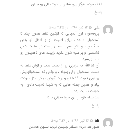
اینکه مردم هرگز روی شادی و خوشحالی رو نبینن.
پاسخ
علی
۱۴ تیر, ۱۳۹۸ در ۲:۴۵ ب٫ظ
پروفسور ، اون آدمهایی که ازشون فقط همون چند تا
استخوان مانده ، برای امنیت تو و امثال تو رفتن
جنگیدن ، و الآن هم با خیال راحت در امنیت کامل
نشستی و بر علیه شون دارید زاییده های ذهنیتون رو
می نویسید.
آن شا۶الله یه عزیزی رو از دست بدید و ازش فقط یه
مشت استخوان باقی بمونه ، و وقتی که استخوانهایش
رو توی تابوت گذاشتن و برات آوردن ، یکی مثل خودت
بیاد و همین جمله هایی که به شهدا نسبت دادی ، به
خودت نسبت بده.
بعد ببینم بازم از این حرفا میزنی یا نه.
پاسخ
ali
۱۶ تیر, ۱۳۹۸ در ۲:۲۸ ب٫ظ
هنوز هم مردم منتظر رسیدن فرزندانشون هستن.