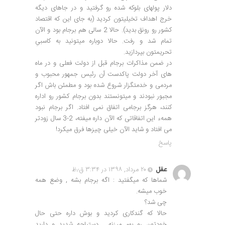
دلار پولهای بلوکه شده رو گرفتید و در جاهای دیگه
خرج اهداف تخیلیتون کردید (به جای این که اقتصاد
کشور رو رونق بدید). حالا 2 سالی هم برجام بود و الآن
تمام شد و رفت. حالا دوباره میتونید به کاسبیِ
تحریمتون بپردازید.
در ضمن مذاکرات برجام قبل از دولت فعلی و در ماه
های آخر دولت پاکدست آن رئیس جمهور محبوب و
مردمی و خدمتگزار شروع شده بود و مطمئن باش اگر
مجبور نبودند و میتونستند بدون برجام کشور رو اداره
کنند، هرگز برجامی اتفاق نمی افتاد. اگر برجام نبود
همهء این اتفاقاتی که الآن داره میفته، 2-3 سال زودتر
می افتاد و شاید الآن خیلی چیزها فرق میکرد!
پاسخ
عقل
۲۰ مرداد, ۱۳۹۸ در ۳:۳۴ ق٫ظ
شماها که میگفتید : اگه برجام بشه , وضع همه
خوب میشه.
چی شد؟
حالا که گندکاری کردید و بوش داره حتی حال
خودتون رو بهم میزنه , دستپاچه شدید و دارید