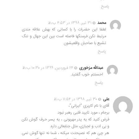
پاسخ
محمد
۳۱ تیر, ۱۳۹۸ در ۴:۵۳ ب٫ظ
لطفا این حضرات را با کسانی که بهش علاقه مندی
مرتبط نکن فرسنگها فاصله است بین این جهال و ننگ
تشیع با صاحبان واقعیشون
پاسخ
عبدالله مزخوری
۲۴ فروردین, ۱۳۹۹ در ۱۰:۳۰ ب٫ظ
احسنتم خوب گفتید.
پاسخ
علی
۳۰ تیر, ۱۳۹۸ در ۱۱:۵۴ ب٫ظ
آقای با نام کاربری “ایرانی”،
برجام ، مورد تایید قلبی رهبر نبود.
فرض کنید که یه پدر مهربونی ، یه پسر حرف گوش نکن
و بی ادب و لجبازی، مثل جنابعالی داره.
هر چی هم که نصیحتت میکنه ، شما نه تنها گوش نمی