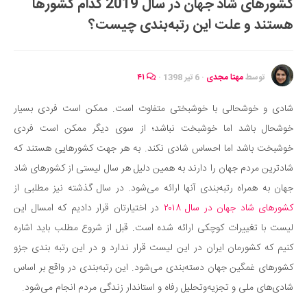
کشورهای شاد جهان در سال 2019 کدام کشورها
ایران گردی
هستند و علت این رتبه‌بندی چیست؟
جهان گردی
رابطه، عشق و ازدواج
موفقیت و مهارت‌های فردی
توسط
مهتا مجدی
·
6 تیر 1398
·
۴۱
سلامت
شادی و خوشحالی با خوشبختی متفاوت است. ممکن است فردی بسیار
تغذیه سالم
خوشحال باشد اما خوشبخت نباشد؛ از سوی دیگر ممکن است فردی
بهداشت
خوشبخت باشد اما احساس شادی نکند. به هر جهت کشورهایی هستند که
بیماری و درمان
شادترین مردم جهان را دارند به همین دلیل هر سال لیستی از کشورهای شاد
جهان به همراه رتبه‌بندی آنها ارائه می‌شود. در سال گذشته نیز مطلبی از
کودک و مادر
کشورهای شاد جهان در سال ۲۰۱۸
در اختیارتان قرار دادیم که امسال این
ورزش و تندرستی
لیست با تغییرات کوچکی ارائه شده است. قبل از شروع مطلب باید اشاره
روانشناسی
کنیم که کشورمان ایران در این لیست قرار ندارد و در این رتبه بندی جزو
مراکز پزشکی و دارویی
کشورهای غمگین جهان دسته‌بندی می‌شود. این رتبه‌بندی در واقع بر اساس
فرهنگ و هنر
شادی‌های ملی و تجزیه‌وتحلیل رفاه و استاندار زندگی مردم انجام می‌شود.