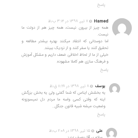
پاسخ
Hamed
۷ تیر, ۱۳۹۸ در ۳:۱۴ ب٫ظ
همه چیز از بیرون نیست، همه چیز هم از دولت ما
نیست.
اما دوستانی که انتقاد میکنند بهتره بیشتر مطالعه و
تحقیق کنند یا سفر کنند و از نزدیک ببینند.
خیلی از ما از لحاظ اخلاقی ضعف داریم و مشکل آموزش
و فرهنگ سازی هم کاملا مشهوده.
پاسخ
یوسف
۸ تیر, ۱۳۹۸ در ۱۱:۲۸ ق٫ظ
یه بخشش ایناس که شما گفتی ولی یه بخش بزرگش
اینه که وقتی کسی واسه ما مردم دل نمیسوزونه
وضعیت میشه شبیه قانون جنگل…
پاسخ
علی
۱۵ تیر, ۱۳۹۸ در ۲:۰۸ ب٫ظ
سلام بر آقا یوسف عزیز.