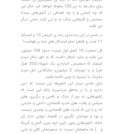
برای سال بعد به زیر 100 سقوط خواهد کرد. حال این
که چه کسانی و با چه اهدافی در کشورهای عمدتا
مسلمان و آفریقایی جنگ به پا می کنند، بحثی دیگر
می طلبد.
در ضمن در این رده بندی، رتبه ی اتریش 10 و استرالیا
11 است و ظاهرا تمام استدلال های شما بر هواست!
کل جمعیت 10 کشور اولِ لیست حدود 104 میلیون
می باشد و نباید انتظار داشت که به طور مثال مردم
ایسلند که جمعیتش اندازه ی یک شهرکه (350 هزار
نفر) و یا نیوزیلند 5 میلیونی، مشکلاتی مثل مردم
مکزیک یا نیجریه یا چین داشته باشند.
دلیل شادی مردم این کشورها این نیست که دین
ندارند و یا در مناطق سردسیرند بلکه این است که
کشورهایی به دور از جنگ و ناامنی و درگیری های
سیاسی و رقابت های شدید اقتصادی داخلی و خارجی
اند و با این که قدرت های اقتصادی و تولیدی نیستند
و بود و نبودشان تأثیری در اقتصاد جهانی ندارد (بر
خلاف کشورهایی چون ژاپن، کره، چین، آلمان و آمریکا
و …) اما منابعشان نسبت به جمعیتشان کافی و حتی