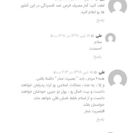
لطف کنید آمار مصرف قرص ضد افسردگی در این کشور
ها رو اعلام کنید.
پاسخ
علی
۱۷ تیر, ۱۳۹۸ در ۳:۲۰ ب٫ظ
سلام.
احسنت.
پاسخ
علی
۱۵ تیر, ۱۳۹۸ در ۲:۱۳ ب٫ظ
همه۶ مردم ، باید ” بصیرت عمار ” داشته باشن.
و إلا ، یه عده ، مملکت اسلامی رو ارث پدرشان خواهند
دانست و بیت المال رو ، پول تو جیبی خودشان خواهند
دانست و از اسلام ،فقط نامش باقی خواهد ماند.
حواسمان باشد .
#بصیرت عمار
پاسخ