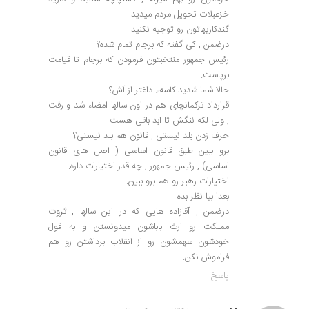
خزعبلات تحویل مردم میدید.
گندکاریهاتون رو توجیه نکنید .
درضمن , کی گفته که برجام تمام شده؟
رئیس جمهور منتخبتون فرمودن که برجام تا قیامت
برپاست.
حالا شما شدید کاسهء داغتر از آش؟
قرارداد ترکمانچای هم در اون سالها امضاء شد و رفت
, ولی لکه ننگش تا ابد باقی هست.
حرف زدن بلد نیستی , قانون هم بلد نیستی؟
برو ببین طبق قانون اساسی ( اصل های قانون
اساسی) , رئیس جمهور , چه قدر اختیارات داره.
اختیارات رهبر رو هم برو ببین.
بعدا بیا نظر بده.
درضمن , آقازاده هایی که در این سالها , ثروت
مملکت رو ارث باباشون میدونستن و به قول
خودشون سهمشون رو از انقلاب برداشتن رو هم
فراموش نکن.
پاسخ