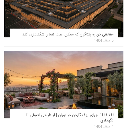
حقایقی درباره پنتاگون که ممکن است شما را شگفت‌زده کند
5 اسفند 1404
0 تا 100 اجرای روف گاردن در تهران | از طراحی اصولی تا
نگهداری
4 اسفند 1404