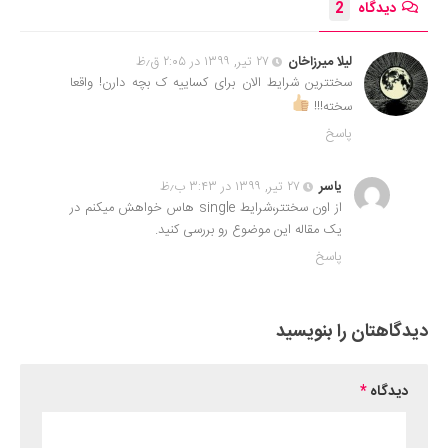
دیدگاه
2
لیلا میرزاخان
۲۷ تیر, ۱۳۹۹ در ۲:۰۵ ق٫ظ
سختترین شرایط الان برای کساییه ک بچه دارن! واقعا
سخته!!!
پاسخ
یاسر
۲۷ تیر, ۱۳۹۹ در ۳:۴۳ ب٫ظ
از اون سختتر،شرایط single هاس خواهش میکنم در
یک مقاله این موضوع رو بررسی کنید.
پاسخ
دیدگاهتان را بنویسید
دیدگاه
*