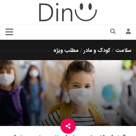
سبک زندگی
سلامت
/
کودک و مادر
/
مطلب ویژه
دنیای مد
زیبایی و آرایش
شیک پوشی
دکوراسیون و چیدمان
غذا
رستوران گردی
آشپزی
سفر و گردشگری