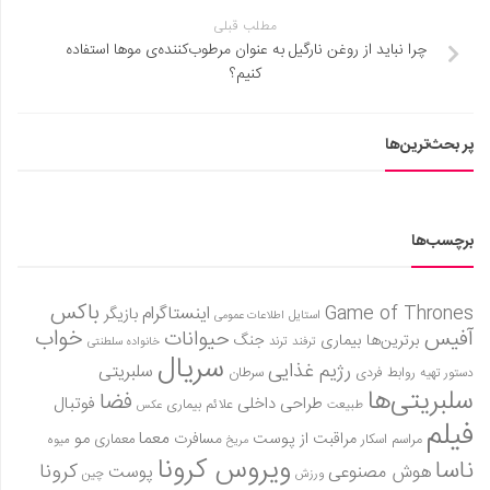
مطلب قبلی
چرا نباید از روغن نارگیل به عنوان مرطوب‌کننده‌ی موها استفاده
کنیم؟
پر بحث‌ترین‌ها
برچسب‌ها
باکس
Game of Thrones
اینستاگرام
بازیگر
استایل
اطلاعات عمومی
آفیس
خواب
حیوانات
برترین‌ها
بیماری
جنگ
ترفند
ترند
خانواده سلطنتی
سریال
رژیم غذایی
سلبریتی
روابط فردی
سرطان
دستور تهیه
سلبریتی‌ها
فضا
طراحی داخلی
فوتبال
علائم بیماری
طبیعت
عکس
فیلم
معما
مو
مراقبت از پوست
مسافرت
معماری
مراسم اسکار
میوه
مریخ
ویروس کرونا
ناسا
کرونا
هوش مصنوعی
پوست
ورزش
چین