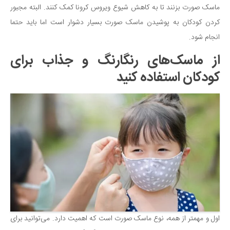
سینما و تئاتر
ماسک صورت بزنند تا به کاهش شیوع ویروس کرونا کمک کنند. البته مجبور
تلویزیون
کردن کودکان به پوشیدن ماسک صورت بسیار دشوار است اما باید حتما
موسیقی
انجام شود.
چهره‌ها
از ماسک‌های رنگارنگ و جذاب برای
عکاسی و هنرهای تجسمی
کودکان استفاده کنید
کتاب و کتاب‌خوانی
تاریخ
معماری
علمی
فناوری‌ها
نجوم و هوا فضا
زمین و محیط زیست
خودرو
اول و مهمتر از همه، نوع ماسک صورت است که اهمیت دارد. می‌توانید برای
سرگرمی