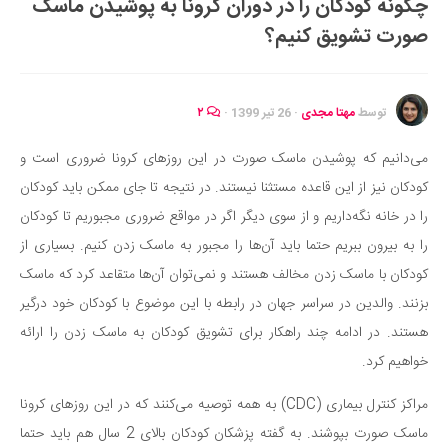
چگونه کودکان را در دوران کرونا به پوشیدن ماسک
ایران گردی
صورت تشویق کنیم؟
جهان گردی
رابطه، عشق و ازدواج
موفقیت و مهارت‌های فردی
توسط
مهتا مجدی
·
26 تیر 1399
·
۲
سلامت
می‌دانیم که پوشیدن ماسک صورت در این روزهای کرونا ضروری است و
تغذیه سالم
کودکان نیز از این قاعده مستثنا نیستند. در نتیجه تا جای ممکن باید کودکان
بهداشت
را در خانه نگه‌داریم و از سوی دیگر اگر در مواقع ضروری مجبوریم تا کودکان
بیماری و درمان
را به بیرون ببریم حتما باید آن‌ها را مجبور به ماسک زدن کنیم. بسیاری از
کودکان با ماسک زدن مخالف هستند و نمی‌توان آن‌ها متقاعد کرد که ماسک
کودک و مادر
بزنند. والدین در سراسر جهان در رابطه با این موضوع با کودکان خود درگیر
ورزش و تندرستی
هستند. در ادامه چند راهکار برای تشویق کودکان به ماسک زدن را ارائه
روانشناسی
خواهیم کرد.
مراکز پزشکی و دارویی
مراکز کنترل بیماری (CDC) به همه توصیه می‌کنند که در این روزهای کرونا
فرهنگ و هنر
ماسک صورت بپوشند. به گفته پزشکان کودکان بالای 2 سال هم باید حتما