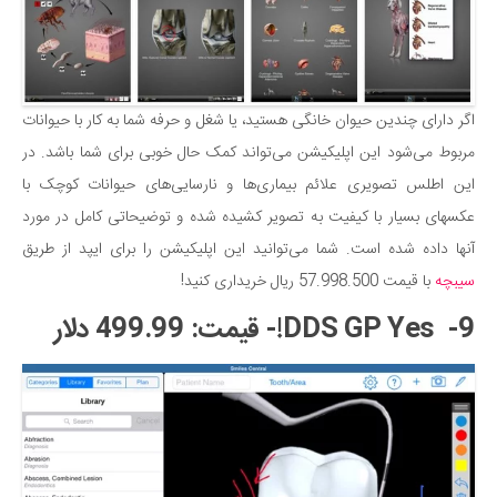
سینما و تئاتر
تلویزیون
موسیقی
چهره‌ها
اگر دارای چندین حیوان خانگی هستید، یا شغل و حرفه شما به کار با حیوانات
عکاسی و هنرهای تجسمی
مربوط می‌شود این اپلیکیشن می‌تواند کمک حال خوبی برای شما باشد. در
کتاب و کتاب‌خوانی
این اطلس تصویری علائم بیماری‌ها و نارسایی‌های حیوانات کوچک با
عکسهای بسیار با کیفیت به تصویر کشیده شده و توضیحاتی کامل در مورد
تاریخ
آنها داده شده است. شما می‌توانید این اپلیکیشن را برای ایپد از طریق
معماری
سیبچه
با قیمت 57.998.500 ریال خریداری کنید!
علمی
9- DDS GP Yes!- قیمت: 499.99 دلار
فناوری‌ها
نجوم و هوا فضا
زمین و محیط زیست
خودرو
سرگرمی