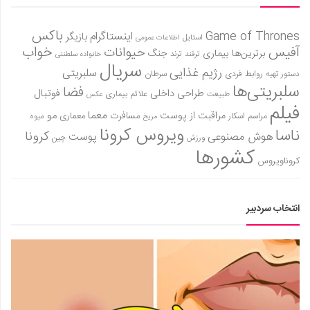
باکس
Game of Thrones
اینستاگرام
بازیگر
استایل
اطلاعات عمومی
آفیس
خواب
حیوانات
برترین‌ها
بیماری
جنگ
ترفند
ترند
خانواده سلطنتی
سریال
رژیم غذایی
سلبریتی
روابط فردی
سرطان
دستور تهیه
سلبریتی‌ها
فضا
طراحی داخلی
فوتبال
علائم بیماری
طبیعت
عکس
فیلم
معما
مو
مراقبت از پوست
مسافرت
معماری
مراسم اسکار
میوه
مریخ
ویروس کرونا
ناسا
کرونا
هوش مصنوعی
پوست
ورزش
چین
کشورها
کروناویروس
انتخاب سردبیر