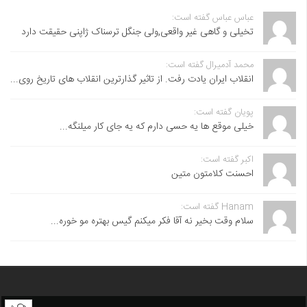
عباس عباس گفته است:
تخیلی و گاهی غیر واقعی,ولی جنگل ترسناک ژاپنی حقیقت دارد
محمد آدمیرال گفته است:
انقلاب ایران یادت رفت. از تاثیر گذارترین انقلاب های تاریخ روی...
پویان گفته است:
خیلی موقع ها یه حسی دارم که یه جای کار میلنگه...
اکبر گفته است:
احسنت ‌کلامتون متین
Hanam گفته است:
سلام وقت بخیر نه آقا فکر میکنم گیس بهتره مو خوره...