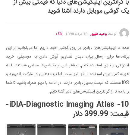
با گرانترین اپلیکیشن‌های دنیا که قیمتی بیش از
ایران گردی
یک گوشی موبایل دارند آشنا شوید
جهان گردی
رابطه، عشق و ازدواج
موفقیت و مهارت‌های فردی
توسط
وحید علیپور
·
18 مرداد 1398
·
۰
سلامت
همه ما اپلیکیشن‌های زیادی بر روی گوشی خود داریم. ما می‌توانیم از این
تغذیه سالم
برنامه‌ها برای ارسال پیام، دیدن تصاویر، گوش دادن به موسیقی، خرید
بهداشت
اینترنتی و بازی استفاده کنیم. بیشتر این اپلیکیشن‌ها مجانی هستند یا به
بیماری و درمان
هزینه کمی برای استفاده از آنها نیز است. اما برنامه‌هایی در مارکت اندروید و
iOS هستند که قیمت بسیار زیادی دارند. در ادامه با دینو همراه باشید تا شما
کودک و مادر
را با ده تا از گرانترین اپلیکیشن‌های دنیا آشنا کنیم.
ورزش و تندرستی
10- iDIA-Diagnostic Imaging Atlas-
روانشناسی
قیمت: 399.99 دلار
مراکز پزشکی و دارویی
فرهنگ و هنر