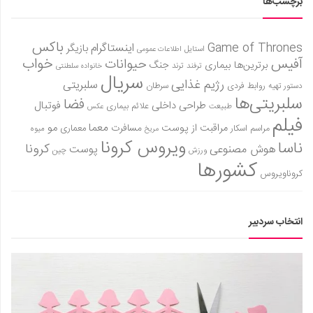
برچسب‌ها
باکس
Game of Thrones
اینستاگرام
بازیگر
استایل
اطلاعات عمومی
آفیس
خواب
حیوانات
برترین‌ها
بیماری
جنگ
ترفند
ترند
خانواده سلطنتی
سریال
رژیم غذایی
سلبریتی
روابط فردی
سرطان
دستور تهیه
سلبریتی‌ها
فضا
طراحی داخلی
فوتبال
علائم بیماری
طبیعت
عکس
فیلم
معما
مو
مراقبت از پوست
مسافرت
معماری
مراسم اسکار
میوه
مریخ
ویروس کرونا
ناسا
کرونا
هوش مصنوعی
پوست
ورزش
چین
کشورها
کروناویروس
انتخاب سردبیر