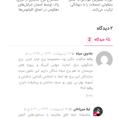
متفاوتی تجملات را با دیوانگی
پاک توسط آسمان خراش‌های
ترکیب می‌کنند
معکوس در اعماق اقیانوس‌ها
۲ دیدگاه
دیدگاه
2
جادوی سیاه
۲۲ اردیبهشت, ۱۳۹۹ در ۸:۳۵ ب٫ظ
واقعا شگفت انگیز بود، مخصوصا برج شارد لندن، برج
شانگهای، مرکز تجارت جهانی آمریکا و پروژه های
عربستان. ما هم برج میلاد مذگان داریم. این نشون میده
سازندگان این برج ها اصلا با اختلاس آشنایی نداشتن و
اینهمه پول بی زبون رو صرف ساختن و پیشرفت کردن،
واقعا که!!!
پاسخ
لیلا میرزاخان
۲۴ اردیبهشت, ۱۳۹۹ در ۵:۲۹ ق٫ظ
متاسفانه اصلا قابل مقایسه با دستاوردهای کشور