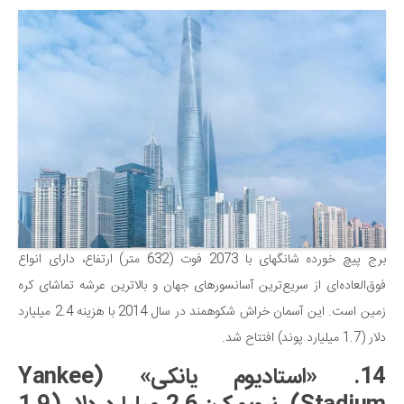
دانستنی‌ها
بازی
طنز
فال
مسابقه
اخبار
برج پیچ خورده شانگهای با 2073 فوت (632 متر) ارتفاع، دارای انواع
فوق‌العاده‌ای از سریع‌ترین آسانسورهای جهان و بالاترین عرشه تماشای کره
زمین است. این آسمان خراش شکوهمند در سال 2014 با هزینه 2.4 میلیارد
دلار (1.7 میلیارد پوند) افتتاح شد.
14. «استادیوم یانکی» (Yankee