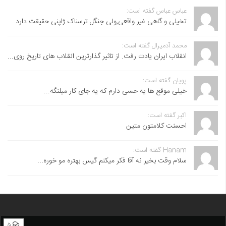
عباس عباس گفته است:
تخیلی و گاهی غیر واقعی,ولی جنگل ترسناک ژاپنی حقیقت دارد
محمد آدمیرال گفته است:
انقلاب ایران یادت رفت. از تاثیر گذارترین انقلاب های تاریخ روی...
پویان گفته است:
خیلی موقع ها یه حسی دارم که یه جای کار میلنگه...
اکبر گفته است:
احسنت ‌کلامتون متین
Hanam گفته است:
سلام وقت بخیر نه آقا فکر میکنم گیس بهتره مو خوره...
۵