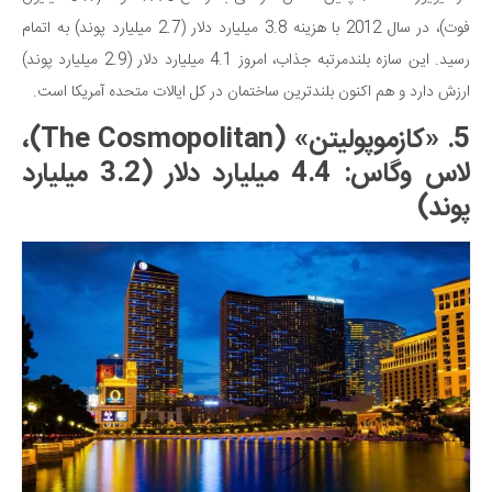
فوت)، در سال 2012 با هزینه 3.8 میلیارد دلار (2.7 میلیارد پوند) به اتمام
رسید. این سازه بلندمرتبه جذاب، امروز 4.1 میلیارد دلار (2.9 میلیارد پوند)
ارزش دارد و هم اکنون بلندترین ساختمان در کل ایالات متحده آمریکا است.
5. «کازموپولیتن» (The Cosmopolitan)،
لاس وگاس: 4.4 میلیارد دلار (3.2 میلیارد
پوند)