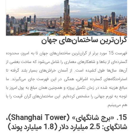
سینما و تئاتر
تلویزیون
موسیقی
چهره‌ها
گران‌ترین ساختمان‌های جهان
عکاسی و هنرهای تجسمی
کتاب و کتاب‌خوانی
فهرست 15 مورد برتر از گران‌ترین ساختمان‌های جهان تا به امروز، محدوده
تاریخ
گسترده‌ای از بناها و شاهکارهای معماری را شامل می‌شود که ساخت بعضی از
معماری
آن‌ها، سال‌ها طول کشیده است. از آسمان خراش‌های بسیار بلند گرفته تا
استراحتگاه‌های گسترده اشرافی، همگی در این فهرست جای می‌گیرند. ما
علمی
مبالغ هزینه شده در زمان تکمیل پروژه و همچنین همان مبلغ به پول امروز با
فناوری‌ها
توجه به تورم جهانی را مشخص کرده‌ایم. این ساختمان‌های گران قیمت را با
نجوم و هوا فضا
هم می‌بینیم.
زمین و محیط زیست
15. «برج شانگهای» (Shanghai Tower)،
خودرو
شانگهای: 2.5 میلیارد دلار (1.8 میلیارد پوند)
سرگرمی