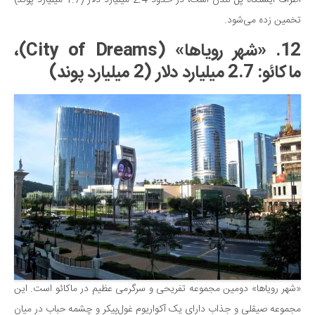
اطراف ایستگاه پل لندن است، در حدود 2.4 میلیارد دلار (1.7 میلیارد پوند)
تخمین زده می‌شود.
12. «شهر رویاها» (City of Dreams)،
ماکائو: 2.7 میلیارد دلار (2 میلیارد پوند)
«شهر رویاها» دومین مجموعه تفریحی و سرگرمی عظیم در ماکائو است. این
مجموعه صیقلی و جذاب دارای یک آکواریوم غول‌پیکر و چشمه حباب در میان