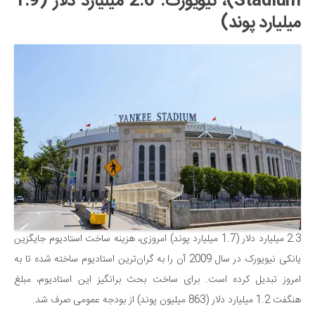
Stadium)، نیویورک: 2.6 میلیارد دلار (1.9
میلیارد پوند)
2.3 میلیارد دلار (1.7 میلیارد پوند) امروزی، هزینه ساخت استادیوم جایگزین
یانکی نیویورک در سال 2009 آن را به گران‌ترین استادیوم ساخته شده تا به
امروز تبدیل کرده است. برای ساخت بحث برانگیز این استادیوم، مبلغ
هنگفت 1.2 میلیارد دلار (863 میلیون پوند) از بودجه عمومی صرف شد.