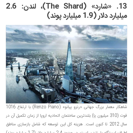
13. «شارد» (The Shard)، لندن: 2.6
میلیارد دلار (1.9 میلیارد پوند)
شاهکار معمار بزرگ جهانی «رنزو پیانو» (Renzo Piano) با ارتفاع 1016
فوت (310 میلیون پا) بلندترین ساختمان اتحادیه اروپا از زمان تکمیل آن در
سال 2012 تا کنون است. هزینه کل این توسعه که شامل بازسازی مناطق