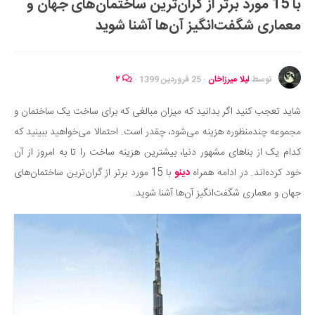
با 15 مورد برتر از گران‌ترین ساختمان‌های جهان و
ایران گردی
معماری شگفت‌انگیز آن‌ها آشنا شوید
جهان گردی
رابطه، عشق و ازدواج
موفقیت و مهارت‌های فردی
توسط
لیلا میرزاخان
·
25 فروردین 1399
·
۲
سلامت
شاید تعجب کنید اگر بدانید که میزان مبالغی که برای ساخت یک ساختمان و
تغذیه سالم
مجموعه چندمنظوره هزینه می‌شود، چقدر است. احتمالا می‌خواهید ببینید که
بهداشت
کدام یک از بناهای مشهور دنیا، بیشترین هزینه ساخت را تا به امروز از آن
بیماری و درمان
خود کرده‌اند. در ادامه همراه
دینو
با 15 مورد برتر از گران‌ترین ساختمان‌های
جهان و معماری شگفت‌انگیز آن‌ها آشنا شوید.
کودک و مادر
ورزش و تندرستی
روانشناسی
مراکز پزشکی و دارویی
فرهنگ و هنر