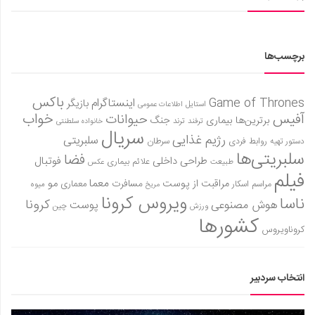
برچسب‌ها
باکس
Game of Thrones
اینستاگرام
بازیگر
استایل
اطلاعات عمومی
آفیس
خواب
حیوانات
برترین‌ها
بیماری
جنگ
ترفند
ترند
خانواده سلطنتی
سریال
رژیم غذایی
سلبریتی
روابط فردی
سرطان
دستور تهیه
سلبریتی‌ها
فضا
طراحی داخلی
فوتبال
علائم بیماری
طبیعت
عکس
فیلم
معما
مو
مراقبت از پوست
مسافرت
معماری
مراسم اسکار
میوه
مریخ
ویروس کرونا
ناسا
کرونا
هوش مصنوعی
پوست
ورزش
چین
کشورها
کروناویروس
انتخاب سردبیر