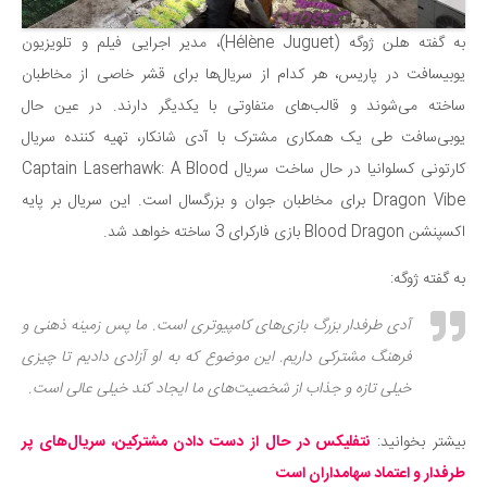
دانستنی‌ها
به گفته هلن ژوگه (Hélène Juguet)، مدیر اجرایی فیلم و تلویزیون
بازی
یوبیسافت در پاریس، هر کدام از سریال‌ها برای قشر خاصی از مخاطبان
طنز
ساخته می‌شوند و قالب‌های متفاوتی با یکدیگر دارند. در عین حال
فال
یوبی‌سافت طی یک همکاری مشترک با آدی شانکار، تهیه کننده سریال
کارتونی کسلوانیا در حال ساخت سریال Captain Laserhawk: A Blood
مسابقه
Dragon Vibe برای مخاطبان جوان و بزرگسال است. این سریال بر پایه
اخبار
اکسپنشن Blood Dragon بازی فارکرای 3 ساخته خواهد شد.
به گفته ژوگه:
آدی طرفدار بزرگ بازی‌های کامپیوتری است. ما پس زمینه ذهنی و
فرهنگ مشترکی داریم. این موضوع که به او آزادی دادیم تا چیزی
خیلی تازه و جذاب از شخصیت‌های ما ایجاد کند خیلی عالی است.
بیشتر بخوانید:
نتفلیکس در حال از دست دادن مشترکین، سریال‌های پر
طرفدار و اعتماد سهامداران است