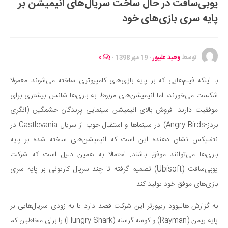
یوبی‌سافت در حال ساخت سریال‌های انیمیشن بر
ایران گردی
پایه سری بازی‌های خود
جهان گردی
رابطه، عشق و ازدواج
موفقیت و مهارت‌های فردی
توسط
وحید علیپور
·
19 مهر 1398
·
۰
سلامت
با اینکه فیلم‌هایی که بر پایه بازی‌های کامپیوتری ساخته می‌شوند معمولا
تغذیه سالم
شکست می‌خورند، اما انیمیشن‌های مربوط به بازی‌ها شانس بیشتری برای
بهداشت
موفقیت دارند. فروش بالای انیمیشن سینمایی پرندگان خشمگین (انگری
بیماری و درمان
بردز-Angry Birds) در سینماها و استقبال خوب از سریال Castlevania در
نتفلیکس نشان دهنده این است که انیمیشن‌های ساخته شده بر پایه
کودک و مادر
بازی‌ها می‌توانند موفق باشند. احتمالا به همین دلیل است که شرکت
ورزش و تندرستی
یوبی‌سافت (Ubisoft) تصمیم گرفته تا چند سریال کارتونی بر پایه سری
روانشناسی
بازی‌های موفق خود تولید کند.
مراکز پزشکی و دارویی
به گزارش‌ هالیوود ریپورتر این شرکت قصد دارد تا به زودی سریال‌هایی بر
فرهنگ و هنر
پایه ریمن (Rayman) و کوسه گرسنه (Hungry Shark) را برای مخاطبان کم