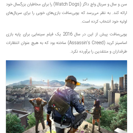
سینما و تئاتر
سن و سال و سریال واچ داگز (Watch Dogs) را برای مخاطبان بزرگسال خود
تلویزیون
ارائه کند. به نظر می‌رسد که یوبی‌سافت بازی‌های خوبی را برای سریال‌های
موسیقی
اولیه خود انتخاب کرده است.
چهره‌ها
یوبی‌سافت پیش از این در سال 2016 یک فیلم سینمایی برای پایه بازی
عکاسی و هنرهای تجسمی
اساسینز کرید (Assassin’s Creed) ساخته بود که به هیچ عنوان انتظارات
کتاب و کتاب‌خوانی
طرفداران و منتقدین را برآورده نکرد.
تاریخ
معماری
علمی
فناوری‌ها
نجوم و هوا فضا
زمین و محیط زیست
خودرو
سرگرمی