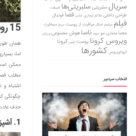
سریال
سلبریتی‌ها
سلبریتی
طبیعت
فضا
طراحی داخلی
فوتبال
علائم بیماری
عکس
فیلم
15 روش حذف عادت‌های غذایی اشتباه
مراقبت از پوست
مسافرت
مراسم اسکار
مریخ
ناسا
هوش مصنوعی
معما
مو
معماری
میوه
ورزش
ویروس کرونا
کرونا
پوست
چین
همان طور ک
کشورها
کروناویروس
اما، بسیاری
ممکن است د
مطلب قصد د
انتخاب سردبیر
اشتباه و ن
حذف عادت‌ه
1. آشپزخانه خود را تمیز کنید.