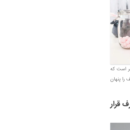
ر است که
 را پنهان
ف قرار