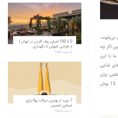
 می‌شوند؛
0 تا 100 اجرای روف گاردن در تهران |
این اگر چه
از طراحی اصولی تا نگهداری
4 اسفند 1404
ما با این
های غذایی
علمی برای
چگونگی کنترل محیط شما و تاثیرات آن بر میزان پرخوری شما آورده شده است. 15 روش
7 مورد از بهترین حرکات یوگا برای
تسکین استرس
1 اسفند 1404