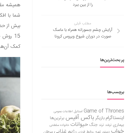
همیشه مقص
را از بین ببرد
شما با افک
مطلب قبلی
بیش از حد،
آرایش چشم جسورانه همراه با ماسک
15 روش 
صورت در دوران شیوع ویروس کرونا
کمک آن‌ها 
پر بحث‌ترین‌ها
برچسب‌ها
Game of Thrones
استایل
اطلاعات عمومی
باکس آفیس
اینستاگرام
بازیگر
برترین‌ها
حیوانات
بیماری
جنگ
ترفند
ترند
خانواده سلطنتی
خواب
رژیم غذایی
روابط فردی
سرطان
دستور تهیه