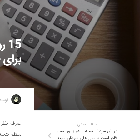
15
برای 
توس
صرف نظر ا
مطلب بعدی
درمان سرطان سینه : زهر زنبور عسل
منظم هستید
قادر است تا سلول‌های سرطان سینه