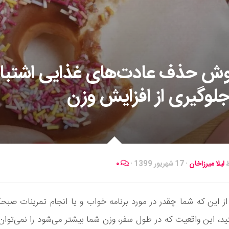
 روش حذف عادت‌های غذایی اشتبا
جلوگیری از افزایش وزن
ط
لیلا میرزاخان
·
17 شهریور 1399
·
۰
ز این که شما چقدر در مورد برنامه خواب و یا انجام تمرینات صبح
، این واقعیت که در طول سفر، وزن شما بیشتر می‌شود را نمی‌توان ا