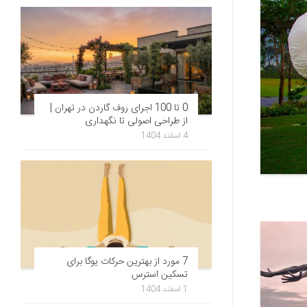
0 تا 100 اجرای روف گاردن در تهران |
از طراحی اصولی تا نگهداری
4 اسفند 1404
7 مورد از بهترین حرکات یوگا برای
تسکین استرس
1 اسفند 1404