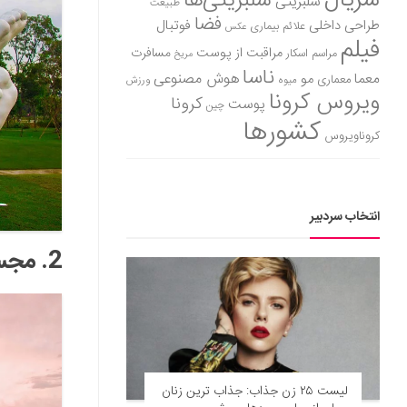
سریال
سلبریتی‌ها
سلبریتی
طبیعت
فضا
طراحی داخلی
فوتبال
علائم بیماری
عکس
فیلم
مراقبت از پوست
مسافرت
مراسم اسکار
مریخ
ناسا
هوش مصنوعی
معما
مو
معماری
میوه
ورزش
ویروس کرونا
کرونا
پوست
چین
کشورها
کروناویروس
انتخاب سردبیر
2. مجسمه ای از نیکلاس لاور – فرانسه
لیست ۲۵ زن جذاب: جذاب ترین زنان