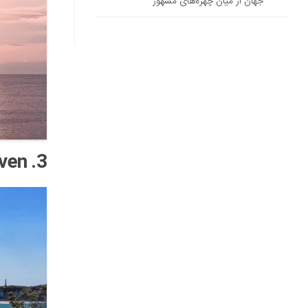
جهان از میان چهره‌های مشهور
3. Stairway to Heaven – استرالیا