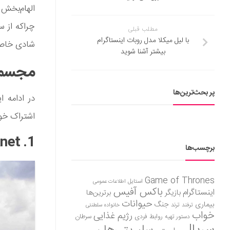
الهام‌بخش ا
چرا‌که از 
مطلب قبلی
با لیل میکلا مدل روبات اینستاگرام
شادی خاصی 
بیشتر آشنا شوید
مجسمه
پر بحث‌ترین‌ها
اشتراک خوا
1. Planet – سنگاپور
برچسب‌ها
Game of Thrones
استایل
اطلاعات عمومی
باکس آفیس
اینستاگرام
بازیگر
برترین‌ها
حیوانات
بیماری
جنگ
ترفند
ترند
خانواده سلطنتی
خواب
رژیم غذایی
روابط فردی
سرطان
دستور تهیه