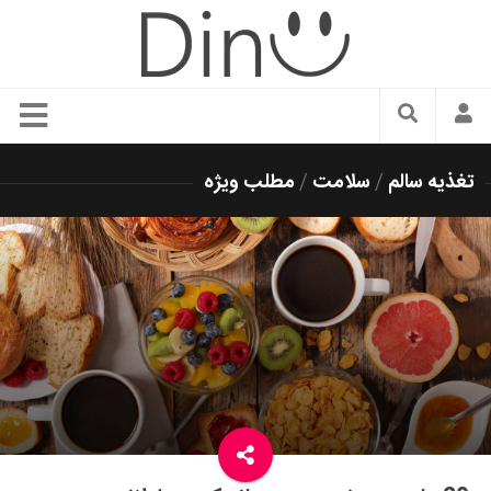
سبک زندگی
تغذیه سالم
/
سلامت
/
مطلب ویژه
دنیای مد
زیبایی و آرایش
شیک پوشی
دکوراسیون و چیدمان
غذا
رستوران گردی
آشپزی
سفر و گردشگری