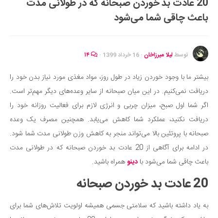
20 عادت بد خوردن صبحانه که در طولانی مدت
ایران گردی
باعث چاقی شما می‌شود
جهان گردی
رابطه، عشق و ازدواج
موفقیت و مهارت‌های فردی
توسط
لیلا میرزاخان
·
16 خرداد 1399
·
۱۴
سلامت
بیشتر ما با وجود خوردن زیاد در طول روز، مواد مغذی مورد نیاز بدن خود را
تغذیه سالم
دریافت نمی‌کنیم. در این میان صبحانه از سایر وعده‌های دیگر مهم‌تر است.
بهداشت
اگر شما اول صبح، میزان چربی و انرژی لازم برای فعالیت روزانه خود را
بیماری و درمان
دریافت نکنید، عملکرد شما کاهش می‌یابد. همچنین مصرف یک وعده
صبحانه با پروتئین بالا می‌تواند منجر به کاهش وزن طولانی مدت شما شود.
کودک و مادر
در ادامه برای آگاهی از 20 عادت بد خوردن صبحانه که در طولانی مدت
ورزش و تندرستی
باعث چاقی شما می‌شود با
دینو
همراه باشید.
روانشناسی
20 عادت بد خوردن صبحانه
مراکز پزشکی و دارویی
فرهنگ و هنر
به یاد داشته باشید که سلامتی جسمی همیشه اولویت تلاش‌های شما برای