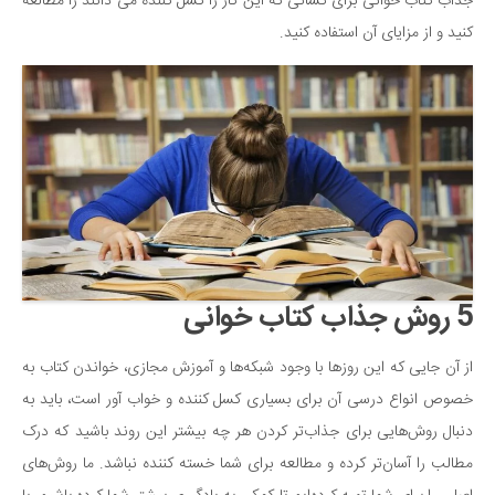
سینما و تئاتر
جذاب کتاب خوانی برای کسانی که این کار را کسل کننده می دانند را مطالعه
کنید و از مزایای آن استفاده کنید.
تلویزیون
موسیقی
چهره‌ها
عکاسی و هنرهای تجسمی
کتاب و کتاب‌خوانی
تاریخ
معماری
علمی
5 روش جذاب کتاب خوانی
فناوری‌ها
از آن جایی که این روزها با وجود شبکه‌ها و آموزش مجازی، خواندن کتاب به
نجوم و هوا فضا
خصوص انواع درسی آن برای بسیاری کسل کننده و خواب آور است، باید به
زمین و محیط زیست
دنبال روش‌هایی برای جذاب‌تر کردن هر چه بیشتر این روند باشید که درک
خودرو
مطالب را آسان‌تر کرده و مطالعه برای شما خسته کننده نباشد. ما روش‌های
سرگرمی