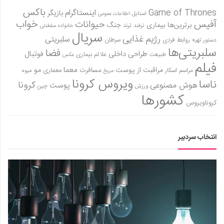
باکس
Game of Thrones
اینستاگرام
بازیگر
استایل
اطلاعات عمومی
آفیس
خواب
حیوانات
برترین‌ها
بیماری
جنگ
ترفند
ترند
خانواده سلطنتی
سریال
رژیم غذایی
سلبریتی
روابط فردی
سرطان
دستور تهیه
سلبریتی‌ها
فضا
طراحی داخلی
فوتبال
علائم بیماری
طبیعت
عکس
فیلم
معما
مو
مراقبت از پوست
مسافرت
معماری
مراسم اسکار
میوه
مریخ
ویروس کرونا
ناسا
کرونا
هوش مصنوعی
پوست
ورزش
چین
کشورها
کروناویروس
انتخاب سردبیر