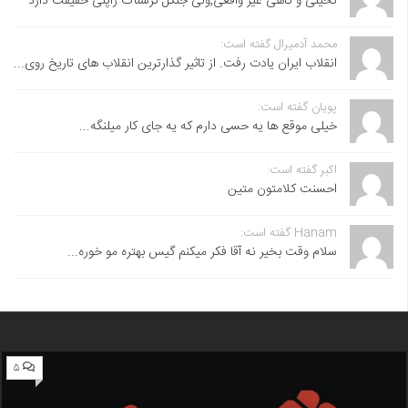
تخیلی و گاهی غیر واقعی,ولی جنگل ترسناک ژاپنی حقیقت دارد
محمد آدمیرال گفته است:
انقلاب ایران یادت رفت. از تاثیر گذارترین انقلاب های تاریخ روی...
پویان گفته است:
خیلی موقع ها یه حسی دارم که یه جای کار میلنگه...
اکبر گفته است:
احسنت ‌کلامتون متین
Hanam گفته است:
سلام وقت بخیر نه آقا فکر میکنم گیس بهتره مو خوره...
۵