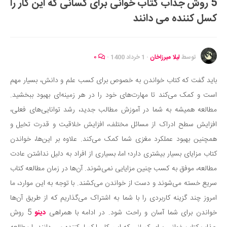
5 روش جذاب کتاب خوانی برای کسانی که این کار را
ایران گردی
کسل کننده می دانند
جهان گردی
رابطه، عشق و ازدواج
موفقیت و مهارت‌های فردی
توسط
لیلا میرزاخان
·
1 خرداد 1400
·
۰
سلامت
باید گفت که کتاب خواندن به خصوص برای کسب علم و دانش، بسیار مهم
تغذیه سالم
است و کمک می‌کند تا مهارت‌های خود را در هر زمینه‌ای بهبود ببخشید.
بهداشت
مطالعه همیشه به شما در آموزش مطالب جدید، رشد توانایی‌های فعلی،
بیماری و درمان
افزایش سطح ادراک از مسائل مختلف، افزایش خلاقیت و قدرت تخیل و
همچنین بهبود عملکرد مغزی شما کمک می‌کند. علاوه بر این‌ها، خواندن
کودک و مادر
کتاب مزایای بسیار بیشتری دارد؛ اما، بسیاری از افراد به دلیل نداشتن عادت
ورزش و تندرستی
مطالعه، موفق به کسب چنین مزایایی نمی‌شوند. آن‌ها در زمان مطالعه کتاب
روانشناسی
سریع خسته می‌شوند و دست از خواندن می‌کشند. با توجه به این موارد، ما
مراکز پزشکی و دارویی
امروز چند گزینه کاربردی را با شما به اشتراک می‌گذاریم که از طریق آن‌ها
فرهنگ و هنر
خواندن برای شما آسان و راحت شود. در ادامه با همراهی
دینو
5 روش