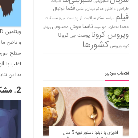
سریال
سلبریتی‌ها
سلبریتی
طبیعت
فضا
طراحی داخلی
فوتبال
علائم بیماری
عکس
فیلم
مراقبت از پوست
مسافرت
مراسم اسکار
مریخ
ناسا
هوش مصنوعی
معما
مو
معماری
میوه
ورزش
ویروس کرونا
کرونا
پوست
چین
کشورها
کروناویروس
اغلب با آل
انتخاب سردبیر
به این نتا
2. مشکل در خواب
آشپزی با دینو: دستور تهیه 5 مدل