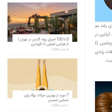
رای رشد مو
اندازه کافی نباشد، کراتین در
0 تا 100 اجرای روف گاردن در تهران |
سطح مورد نیاز تولید نمی‌شود و موهای ما آسیب می‌بینند. در واقع، کمبود ویتامین D
از طراحی اصولی تا نگهداری
4 اسفند 1404
قات زیادی
است.
7 مورد از بهترین حرکات یوگا برای
تسکین استرس
1 اسفند 1404