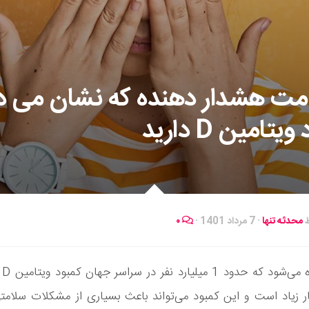
لامت هشدار دهنده که نشان می 
یتامین D دارید
ط
محدثه تنها
·
7 مرداد 1401
·
۰
تخمی
ار زیاد است و این کمبود می‌تواند باعث بسیاری از مشکلات سلامت