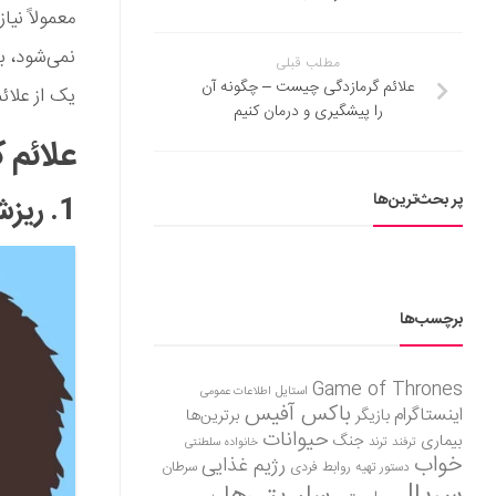
معمولاً نیا
نمی‌شود، ب
مطلب قبلی
علائم گرمازدگی چیست – چگونه آن
یک از علائم
را پیشگیری و درمان کنیم
علائم کمبود وی
پر بحث‌ترین‌ها
1. ریزش یا نازک شدن مو
برچسب‌ها
Game of Thrones
استایل
اطلاعات عمومی
باکس آفیس
اینستاگرام
بازیگر
برترین‌ها
حیوانات
بیماری
جنگ
ترفند
ترند
خانواده سلطنتی
خواب
رژیم غذایی
روابط فردی
سرطان
دستور تهیه