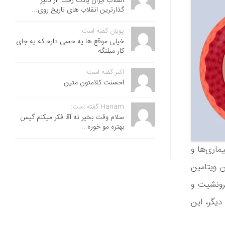
انقلاب ایران یادت رفت. از تاثیر
گذارترین انقلاب های تاریخ روی...
پویان گفته است:
خیلی موقع ها یه حسی دارم که یه جای
کار میلنگه...
اکبر گفته است:
احسنت ‌کلامتون متین
Hanam گفته است:
سلام وقت بخیر نه آقا فکر میکنم گیس
بهتره مو خوره...
ماری‌ها و
ن ویتامین
برونشیت و
 عبارت دیگر، این