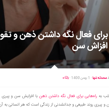
ه برای فعال نگه داشتن ذهن و تق
 افزاش سن
ط
محدثه تنها
·
1 بهمن 1400
·
۰
لب به
راه‌هایی برای فعال نگه داشتن ذهن
با افزایش سن و پیری می
و پیری روند طبیعی و جدانشدنی از زندگی است که هر انسانی به آن