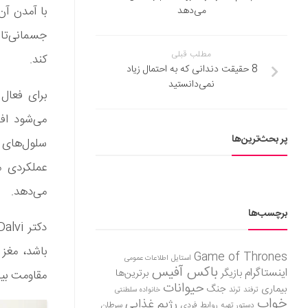
با آمدن آن
می‌دهد
جسمانی‌تان
مطلب قبلی
کند.
8 حقیقت دندانی که به احتمال زیاد
نمی‌دانستید
برای فعال
می‌شود اف
پر بحث‌ترین‌ها
سلول‌های م
عملکردی م
می‌دهد.
برچسب‌ها
باشد، مغز 
Game of Thrones
استایل
اطلاعات عمومی
باکس آفیس
اینستاگرام
بازیگر
برترین‌ها
مقاومت بیش
حیوانات
بیماری
جنگ
ترفند
ترند
خانواده سلطنتی
خواب
رژیم غذایی
روابط فردی
سرطان
دستور تهیه