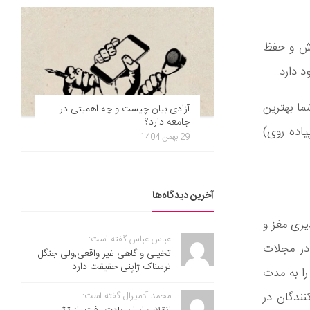
وی بین ورزش و حفظ
 دارد.
ما بهترین
آزادی بیان چیست و چه اهمیتی در
جامعه دارد؟
یاده روی)
29 بهمن 1404
آخرین دیدگاه‌ها
یری مغز و
عباس عباس گفته است:
شناختی کمک می‌کند. در واقع، یک مطالعه کوچک در جولای 2020 در مجلات
تخیلی و گاهی غیر واقعی,ولی جنگل
ترسناک ژاپنی حقیقت دارد
هارت جدید را به مدت
نندگان در
محمد آدمیرال گفته است: