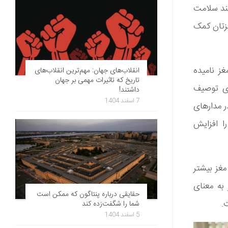
نند سلامت
غزتان کمک
ز نامیده
انقلاب‌های جهان: مهم‌ترین انقلاب‌های
تاریخ که تاثیرات مهمی بر جهان
ای توصیف
داشتند!
7 اسفند 1404
ر مدارهای
ا افزایش
 مغز بیشتر
 به معنای
حقایقی درباره پنتاگون که ممکن است
.
شما را شگفت‌زده کند
5 اسفند 1404