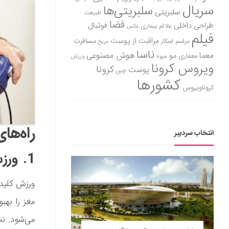
سریال
سلبریتی‌ها
سلبریتی
طبیعت
فضا
طراحی داخلی
فوتبال
علائم بیماری
عکس
فیلم
مراقبت از پوست
مسافرت
مراسم اسکار
مریخ
ناسا
هوش مصنوعی
معما
مو
معماری
میوه
ورزش
ویروس کرونا
کرونا
پوست
چین
کشورها
کروناویروس
راه‌ها
انتخاب سردبیر
1. ورزش کنید
ورزش کلید
مغز را بهب
می‌شود. نش