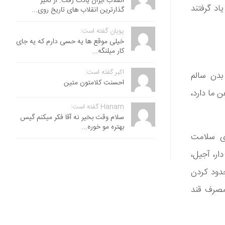
انقلاب ایران یادت رفت. از تاثیر
اد گرفتند
گذارترین انقلاب های تاریخ روی...
پویان گفته است:
خیلی موقع ها یه حسی دارم که یه جای
کار میلنگه...
اکبر گفته است:
بدن سالم
احسنت ‌کلامتون متین
 ما دارد،
Hanam گفته است:
سلام وقت بخیر نه آقا فکر میکنم گیس
بهتره مو خوره...
ای سلامت
ار، آجیل،
3. وقتی نوبت به محدود کردن
مصرف قند