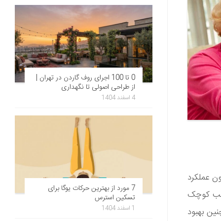
0 تا 100 اجرای روف گاردن در تهران |
از طراحی اصولی تا نگهداری
4 اسفند 1404
ن عملکرد
7 مورد از بهترین حرکات یوگا برای
اغلب کوچک
تسکین استرس
1 اسفند 1404
نین بهبود