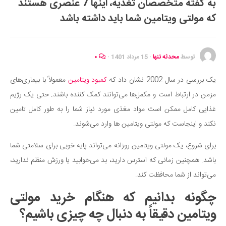
به گفته متخصصان تغذیه، اینها 7 عنصری هستند
ایران گردی
که مولتی ویتامین شما باید داشته باشد
جهان گردی
رابطه، عشق و ازدواج
موفقیت و مهارت‌های فردی
توسط
محدثه تنها
·
15 مرداد 1401
·
۰
سلامت
یک بررسی در سال 2002 نشان داد که
کمبود ویتامین
معمولاً با بیماری‌های
تغذیه سالم
مزمن در ارتباط است و مکمل‌ها می‌توانند کمک کننده باشند. حتی یک رژیم
بهداشت
غذایی کامل ممکن است مواد مغذی مورد نیاز شما را به طور کامل تامین
بیماری و درمان
نکند و اینجاست که مولتی ویتامین ها وارد می‌شوند.
کودک و مادر
برای شروع، یک مولتی ویتامین روزانه می‌تواند پایه خوبی برای سلامتی شما
ورزش و تندرستی
باشد. همچنین زمانی که استرس دارید، بد می‌خوابید یا ورزش منظم ندارید،
روانشناسی
می‌تواند از شما محافظت کند.
مراکز پزشکی و دارویی
چگونه بدانیم که هنگام خرید مولتی
فرهنگ و هنر
ویتامین دقیقاً به دنبال چه چیزی باشیم؟