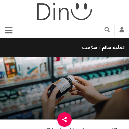
سبک زندگی
تغذیه سالم
/
سلامت
دنیای مد
زیبایی و آرایش
شیک پوشی
دکوراسیون و چیدمان
غذا
رستوران گردی
آشپزی
سفر و گردشگری