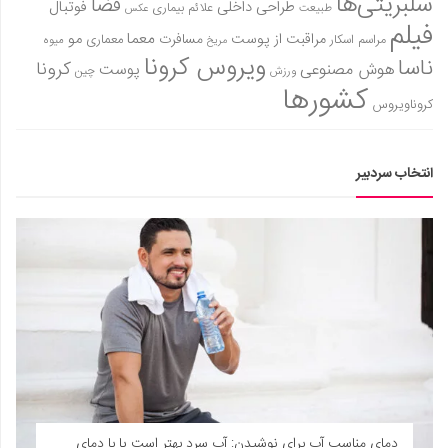
سلبریتی‌ها
فضا
طراحی داخلی
فوتبال
علائم بیماری
طبیعت
عکس
فیلم
معما
مو
مراقبت از پوست
مسافرت
معماری
مراسم اسکار
میوه
مریخ
ویروس کرونا
ناسا
کرونا
هوش مصنوعی
پوست
ورزش
چین
کشورها
کروناویروس
انتخاب سردبیر
دمای مناسب آب برای نوشیدن: آب سرد بهتر است یا با دمای