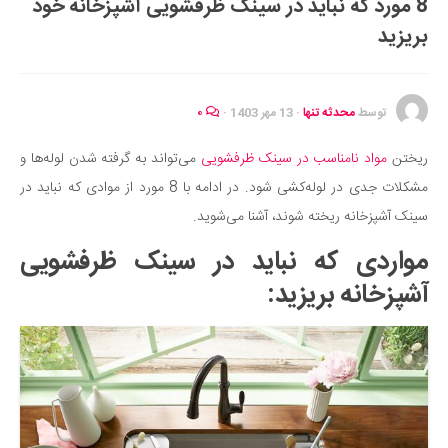
8 مورد که نباید در سینک ظرفشویی آشپزخانه خود
ایران گردی
بریزید
جهان گردی
رابطه، عشق و ازدواج
موفقیت و مهارت‌های فردی
توسط
محدثه تنها
·
13 مهر 1403
·
۰
سلامت
ریختن
مواد نامناسب در سینک ظرفشویی
می‌تواند به گرفته شدن لوله‌ها و
تغذیه سالم
مشکلات جدی در لوله‌کشی شود. در ادامه با 8 مورد از موادی که نباید در
بهداشت
سینک آشپزخانه ریخته شوند، آشنا می‌شوید.
بیماری و درمان
مواردی که نباید در سینک ظرفشویی
کودک و مادر
آشپزخانه بریزید:
ورزش و تندرستی
روانشناسی
مراکز پزشکی و دارویی
فرهنگ و هنر