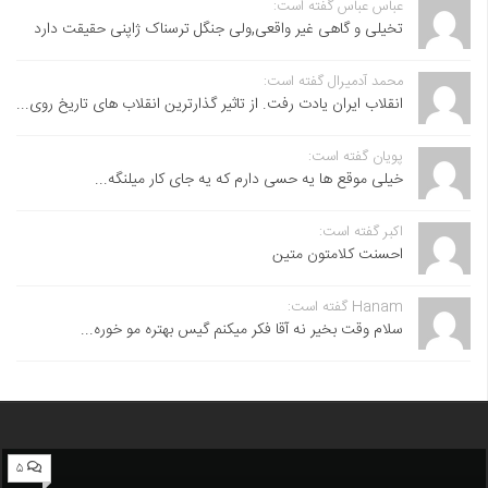
عباس عباس گفته است:
تخیلی و گاهی غیر واقعی,ولی جنگل ترسناک ژاپنی حقیقت دارد
محمد آدمیرال گفته است:
انقلاب ایران یادت رفت. از تاثیر گذارترین انقلاب های تاریخ روی...
پویان گفته است:
خیلی موقع ها یه حسی دارم که یه جای کار میلنگه...
اکبر گفته است:
احسنت ‌کلامتون متین
Hanam گفته است:
سلام وقت بخیر نه آقا فکر میکنم گیس بهتره مو خوره...
۵