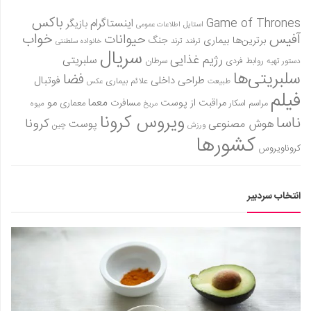
باکس
Game of Thrones
اینستاگرام
بازیگر
استایل
اطلاعات عمومی
آفیس
خواب
حیوانات
برترین‌ها
بیماری
جنگ
ترفند
ترند
خانواده سلطنتی
سریال
رژیم غذایی
سلبریتی
روابط فردی
سرطان
دستور تهیه
سلبریتی‌ها
فضا
طراحی داخلی
فوتبال
علائم بیماری
طبیعت
عکس
فیلم
معما
مو
مراقبت از پوست
مسافرت
معماری
مراسم اسکار
میوه
مریخ
ویروس کرونا
ناسا
کرونا
هوش مصنوعی
پوست
ورزش
چین
کشورها
کروناویروس
انتخاب سردبیر