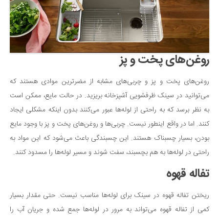
سینما و تئاتر
تلویزیون
موسیقی
چهره‌ها
روغن‌های پخت و پز
عکاسی و هنرهای تجسمی
کتاب و کتاب‌خوانی
روغن‌های پخت و پز و چربی‌های مشابه از مضرترین موادی هستند که
می‌توانید در سینک ظرفشویی آشپزخانه بریزید. در حالت مایع، ممکن است
تاریخ
به نظر برسد که به راحتی از لوله‌ها عبور می‌کنند بدون اینکه مشکلی ایجاد
معماری
کنند. اما در واقع اینطور نیست. چربی‌ها و روغن‌های پخت و پز با وجود مایع
علمی
بودن، بسیار چسبناک هستند. این چسبندگی باعث می‌شود که این مواد به
فناوری‌ها
راحتی در لوله‌ها به هم بچسبند، سفت شوند و مسیر لوله‌ها را مسدود کنند.
نجوم و هوا فضا
تفاله قهوه
زمین و محیط زیست
ریختن تفاله قهوه در سینک برای لوله‌ها مناسب نیست. حتی مقدار بسیار
خودرو
کمی از تفاله قهوه می‌تواند به مرور در لوله‌ها جمع شده و جریان آب را
سرگرمی