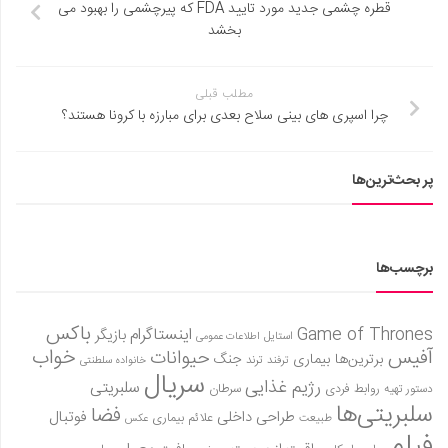
قطره چشمی جدید مورد تایید FDA که پیرچشمی را بهبود می
بخشد
مطلب قبلی
چرا اسپری های بینی سلاح بعدی برای مبارزه با کرونا هستند؟
پر بحث‌ترین‌ها
برچسب‌ها
باکس
Game of Thrones
اینستاگرام
بازیگر
استایل
اطلاعات عمومی
آفیس
خواب
حیوانات
برترین‌ها
بیماری
جنگ
ترفند
ترند
خانواده سلطنتی
سریال
رژیم غذایی
سلبریتی
روابط فردی
سرطان
دستور تهیه
سلبریتی‌ها
فضا
طراحی داخلی
فوتبال
علائم بیماری
طبیعت
عکس
فیلم