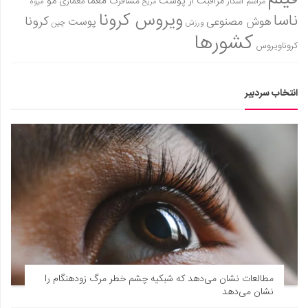
معما
مو
مراقبت از پوست
مسافرت
معماری
مراسم اسکار
میوه
مریخ
ویروس کرونا
ناسا
کرونا
هوش مصنوعی
پوست
ورزش
چین
کشورها
کروناویروس
انتخاب سردبیر
مطالعات نشان می‌دهد که شبکیه چشم خطر مرگ زودهنگام را
نشان می‌دهد