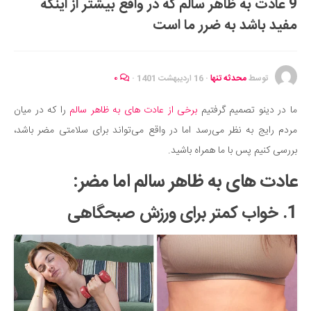
9 عادت به ظاهر سالم که در واقع بیشتر از اینکه
ایران گردی
مفید باشد به ضرر ما است
جهان گردی
رابطه، عشق و ازدواج
موفقیت و مهارت‌های فردی
توسط
محدثه تنها
·
16 اردیبهشت 1401
·
۰
سلامت
ما در دینو تصمیم گرفتیم
برخی از عادت های به ظاهر سالم
را که در میان
تغذیه سالم
مردم رایج به نظر می‌رسد اما در واقع می‌تواند برای سلامتی مضر باشد،
بهداشت
بررسی کنیم پس با ما همراه باشید.
بیماری و درمان
عادت های به ظاهر سالم اما مضر:
کودک و مادر
1. خواب کمتر برای ورزش صبحگاهی
ورزش و تندرستی
روانشناسی
مراکز پزشکی و دارویی
فرهنگ و هنر