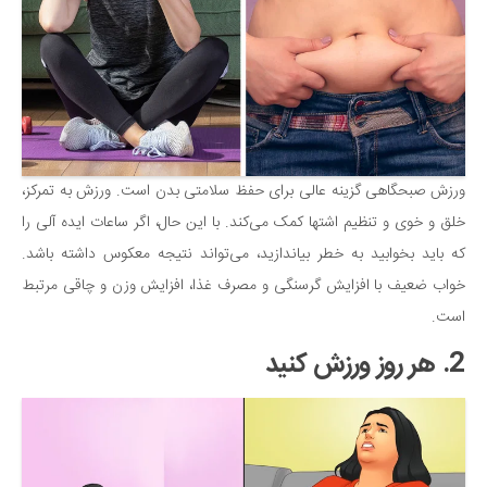
سینما و تئاتر
تلویزیون
موسیقی
چهره‌ها
عکاسی و هنرهای تجسمی
کتاب و کتاب‌خوانی
ورزش صبحگاهی گزینه عالی برای حفظ سلامتی بدن است. ورزش به تمرکز،
تاریخ
خلق و خوی و تنظیم اشتها کمک می‌کند. با این حال، اگر ساعات ایده آلی را
معماری
که باید بخوابید به خطر بیاندازید، می‌تواند نتیجه معکوس داشته باشد.
خواب ضعیف با افزایش گرسنگی و مصرف غذا، افزایش وزن و چاقی مرتبط
علمی
است.
فناوری‌ها
2. هر روز ورزش کنید
نجوم و هوا فضا
زمین و محیط زیست
خودرو
سرگرمی