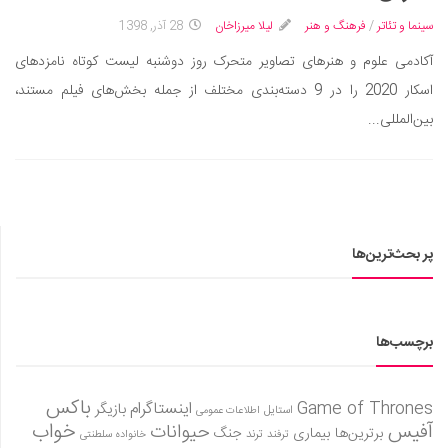
دانستنی‌ها
سینما و تئاتر
/
فرهنگ و هنر
لیلا میرزاخان
28 آذر, 1398
بازی
آکادمی علوم و هنرهای تصاویر متحرک روز دوشنبه لیست کوتاه نامزدهای
اسکار 2020 را در 9 دسته‌بندی مختلف از جمله بخش‌های فیلم مستند،
طنز
بین‌المللی...
فال
مسابقه
اخبار
پر بحث‌ترین‌ها
برچسب‌ها
باکس
Game of Thrones
اینستاگرام
بازیگر
استایل
اطلاعات عمومی
آفیس
خواب
حیوانات
برترین‌ها
بیماری
جنگ
ترفند
ترند
خانواده سلطنتی