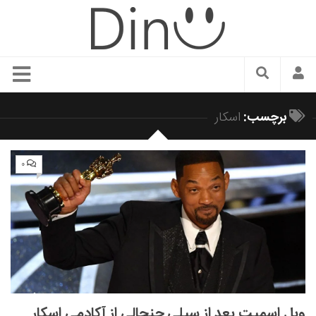
سبک زندگی
برچسب:
اسکار
دنیای مد
زیبایی و آرایش
۰
شیک پوشی
دکوراسیون و چیدمان
غذا
رستوران گردی
آشپزی
سفر و گردشگری
ویل اسمیت بعد از سیلی جنجالی از آکادمی اسکار