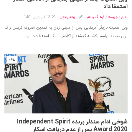
ایران گردی
استعفا داد
جهان گردی
اخبار
/
چهره‌ها
/
فرهنگ و هنر
مهرانه راجعی
13 فروردین, 1401
رابطه، عشق و ازدواج
ویل اسمیت بازیگر آمریکایی پس از سیلی زدن به کمدین معروف کریس راک
موفقیت و مهارت‌های فردی
روی صحنه مراسم یکشنبه گذشته از آکادمی اسکار استعفا داد. این...
سلامت
تغذیه سالم
۰
بهداشت
بیماری و درمان
کودک و مادر
ورزش و تندرستی
روانشناسی
مراکز پزشکی و دارویی
شوخی آدام سندلر برنده Independent Spirit
فرهنگ و هنر
Award 2020 پس از عدم دریافت اسکار