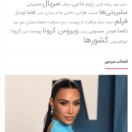
سریال
رژیم غذایی
سلبریتی
روابط فردی
سرطان
دستور تهیه
سلبریتی‌ها
فضا
طراحی داخلی
فوتبال
علائم بیماری
طبیعت
عکس
فیلم
معما
مو
مراقبت از پوست
مسافرت
معماری
مراسم اسکار
میوه
مریخ
ویروس کرونا
ناسا
کرونا
هوش مصنوعی
پوست
ورزش
چین
کشورها
کروناویروس
انتخاب سردبیر