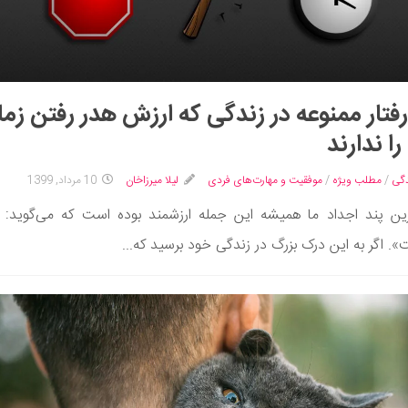
2 رفتار ممنوعه در زندگی که ارزش هدر رفتن زم
را ندارند
گی
/
مطلب ویژه
/
موفقیت و مهارت‌های فردی
لیلا میرزاخان
10 مرداد, 1399
رین پند اجداد ما همیشه این جمله ارزشمند بوده است که می‌گوید:
. اگر به این درک بزرگ در زندگی خود برسید که...