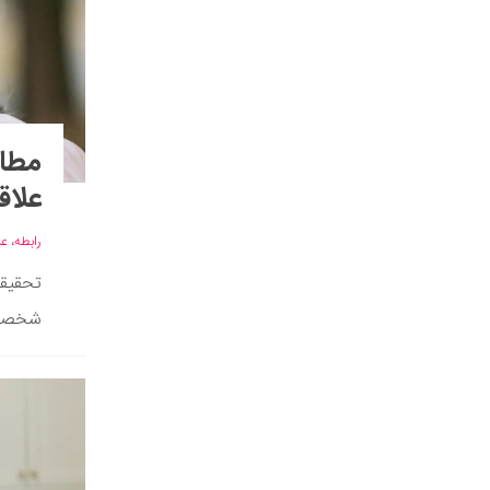
مطال
علاق
رابطه، ع
تحقیقا
شخصیتی