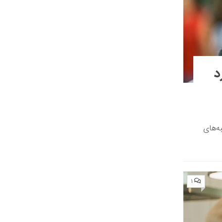
د
ه‌های
۱