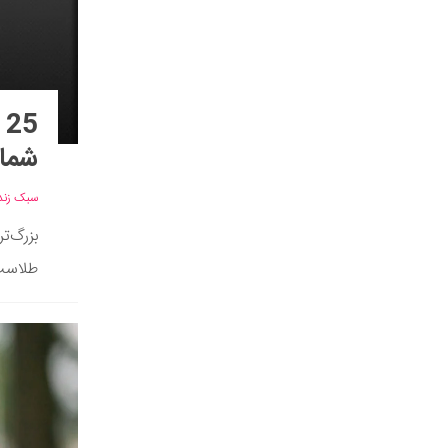
5
شما 
سبک زند
بزرگ‌ت
طلاست»