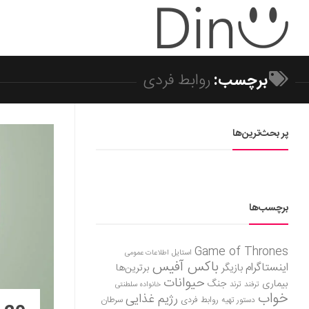
برچسب:
روابط فردی
پر بحث‌ترین‌ها
برچسب‌ها
Game of Thrones
استایل
اطلاعات عمومی
باکس آفیس
اینستاگرام
بازیگر
برترین‌ها
حیوانات
بیماری
جنگ
ترفند
ترند
خانواده سلطنتی
خواب
رژیم غذایی
روابط فردی
سرطان
دستور تهیه