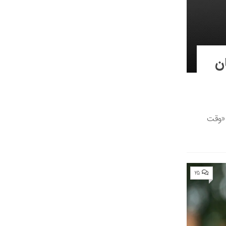
ان
 «وقت
۲۵