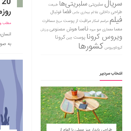
0
سریال
سلبریتی‌ها
سلبریتی
طبیعت
روزم
فضا
طراحی داخلی
فوتبال
علائم بیماری
عکس
فیلم
مراقبت از پوست
مسافرت
مراسم اسکار
مریخ
مطلب وی
ناسا
هوش مصنوعی
معما
مو
معماری
میوه
ورزش
انسان‌
ویروس کرونا
کرونا
پوست
چین
کشورها
به صورت
کروناویروس
انتخاب سردبیر
طراحی پایدار میز عسلی با الهام از