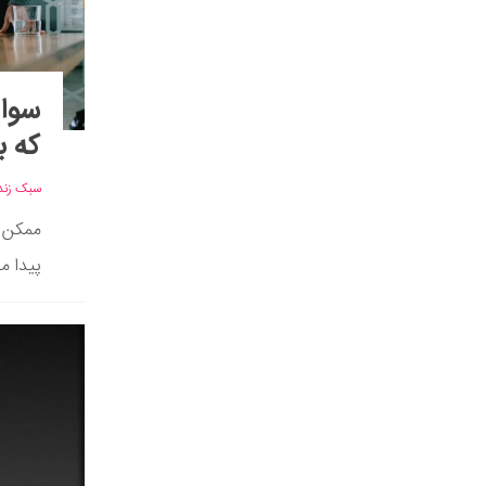
سوال
که ب
سبک زند
ممکن 
پیدا م