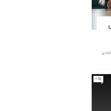
یندی
۴