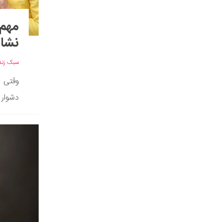
مهم‌
نشان
سبک زند
وقتی ب
دشوار 