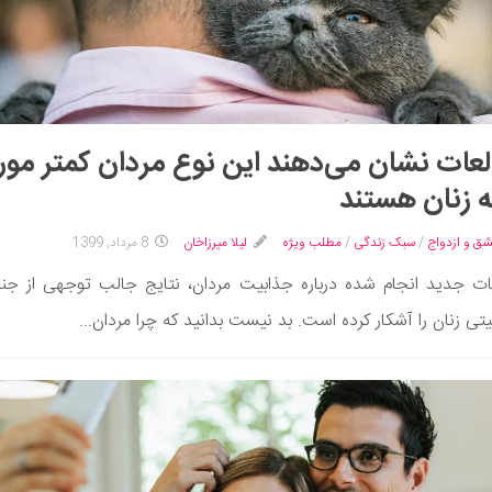
عات نشان می‌دهند این نوع مردان کمتر مور
ه زنان هستند
شق و ازدواج
/
سبک زندگی
/
مطلب ویژه
لیلا میرزاخان
8 مرداد, 1399
ت جدید انجام شده درباره جذابیت مردان، نتایج جالب توجهی از جنب
 زنان را آشکار کرده است. بد نیست بدانید که چرا مردان...