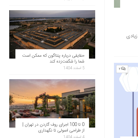
زیادی
حقایقی درباره پنتاگون که ممکن است
شما را شگفت‌زده کند
5 اسفند 1404
۲
0 تا 100 اجرای روف گاردن در تهران |
از طراحی اصولی تا نگهداری
4 اسفند 1404