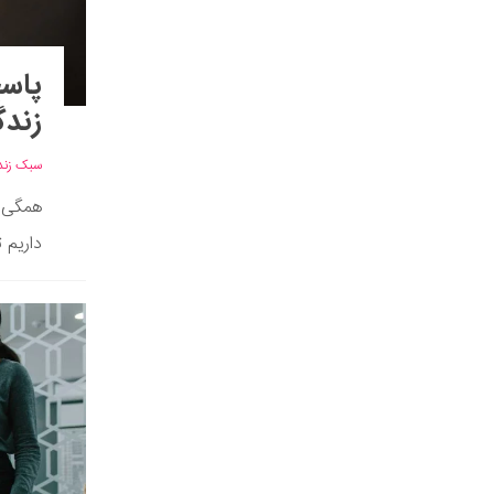
زندگ
سبک زند
همگی م
داریم ت