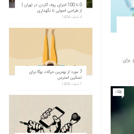
0 تا 100 اجرای روف گاردن در تهران |
از طراحی اصولی تا نگهداری
4 اسفند 1404
برای
7 مورد از بهترین حرکات یوگا برای
تسکین استرس
1 اسفند 1404
۰