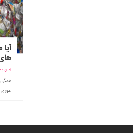
آیا 
های
زمین و 
همگی م
طوری ک