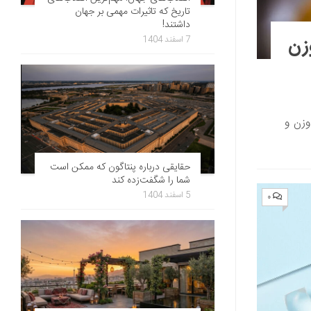
تاریخ که تاثیرات مهمی بر جهان
داشتند!
زن
7 اسفند 1404
زن و
حقایقی درباره پنتاگون که ممکن است
شما را شگفت‌زده کند
5 اسفند 1404
۰