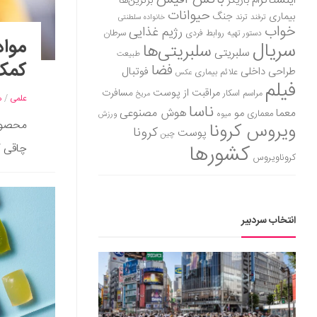
اینستاگرام
بازیگر
برترین‌ها
حیوانات
بیماری
جنگ
ترفند
ترند
خانواده سلطنتی
خواب
رژیم غذایی
روابط فردی
سرطان
دستور تهیه
مواد
سریال
سلبریتی‌ها
سلبریتی
طبیعت
کمک 
فضا
طراحی داخلی
فوتبال
علائم بیماری
عکس
فیلم
مراقبت از پوست
مسافرت
مراسم اسکار
مریخ
علمی
/
ه
ناسا
هوش مصنوعی
معما
مو
معماری
میوه
ورزش
محصول
ویروس کرونا
کرونا
پوست
چین
کشورها
چاقی ک
کروناویروس
انتخاب سردبیر