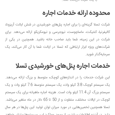
با یک کلیک دریافت کنند.
سینما و تئاتر
تلویزیون
محدوده ارائه خدمات اجاره
موسیقی
شرکت تسلا گزینه‌ای را برای اجاره پنل‌های خورشیدی در شش ایالت آریزونا،
چهره‌ها
کالیفرنیا، کنتیکت، ماساچوست، نیوجرسی و نیومکزیکو ارائه می‌دهد. برای
عکاسی و هنرهای تجسمی
شرکت در این زمینه، شما باید صاحب خانه باشید. همچنین در یکی از
کتاب و کتاب‌خوانی
شرکت‌های ویژه ابزار ارتباطی که تسلا در ایالت شما با آن کار می‌کند، یک
تاریخ
سرمایه‌گذار شوید.
معماری
خدمات اجاره پنل‌های خورشیدی تسلا
علمی
این شرکت خدمات را در اندازه‌های کوچک، متوسط و بزرگ ارائه می‌دهد.
فناوری‌ها
یک سیستم کوچک 3.8 کیلو وات، یک سیستم متوسط 7.6 کیلو وات و یک
نجوم و هوا فضا
سیستم بزرگ آن 11.4 کیلو وات است. هزینه اجاره ماهیانه برای یک سیستم
زمین و محیط زیست
کوچک در ایالات مختلف، متفاوت و از 50 تا 65 دلار در ماه متغیر می‌باشد.
خودرو
تسلا همچنین تخمین‌هایی در مورد میزان توان تولید این پنل‌ها در هر سال
سرگرمی
دارد. در آینده اطلاعات بیشتری از بهبود عملکرد این سیستم‌ها منتشر خواهد