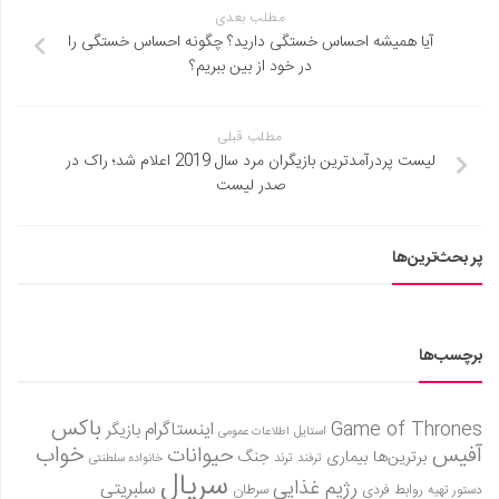
مطلب بعدی
آیا همیشه احساس خستگی دارید؟ چگونه احساس خستگی را
در خود از بین ببریم؟
مطلب قبلی
لیست پردرآمدترین بازیگران مرد سال 2019 اعلام شد؛ راک در
صدر لیست
پر بحث‌ترین‌ها
برچسب‌ها
باکس
Game of Thrones
اینستاگرام
بازیگر
استایل
اطلاعات عمومی
آفیس
خواب
حیوانات
برترین‌ها
بیماری
جنگ
ترفند
ترند
خانواده سلطنتی
سریال
رژیم غذایی
سلبریتی
روابط فردی
سرطان
دستور تهیه