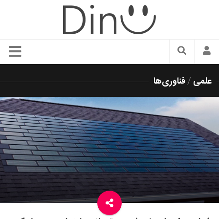
سبک زندگی
علمی
/
فناوری‌ها
دنیای مد
زیبایی و آرایش
شیک پوشی
دکوراسیون و چیدمان
غذا
رستوران گردی
آشپزی
سفر و گردشگری