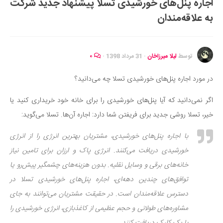
اجاره پنل‌های خورشیدی تسلا پیشنهاد جدید شرکت
ایران گردی
به علاقه‌مندان
جهان گردی
رابطه، عشق و ازدواج
موفقیت و مهارت‌های فردی
توسط
لیلا میرزاخان
·
31 مرداد 1398
·
۰
سلامت
در مورد اجاره پنل‌های خورشیدی تسلا چه می‌دانید؟
تغذیه سالم
اگر نمی‌دانید که آیا پنل‌های خورشیدی را برای خانه خود خریداری کنید یا
بهداشت
خیر، تسلا روشی جدید برای فریفتن شما دارد: اجاره آن‌ها. تسلا می‌گوید:
بیماری و درمان
با اجاره پنل‌های خورشیدی، مشتریان بهترین انرژی را از انرژی
کودک و مادر
خورشیدی دریافت می‌کنند. انرژی پاک و ارزان برای تامین نیاز
ورزش و تندرستی
خانه‌های برقی و وسایل نقلیه. بدون هزینه‌های چشمگیر پیش‌رو یا
روانشناسی
توافق‌های چندین دهه‌ای، اجاره پنل‌های خورشیدی تسلا در
مراکز پزشکی و دارویی
دسترس علاقه‌مندان است. در حقیقت مشتریان می‌توانند به جای
فرهنگ و هنر
مشاوره‌های طولانی و حجم عظیمی از کاغذبازی، انرژی خورشیدی را