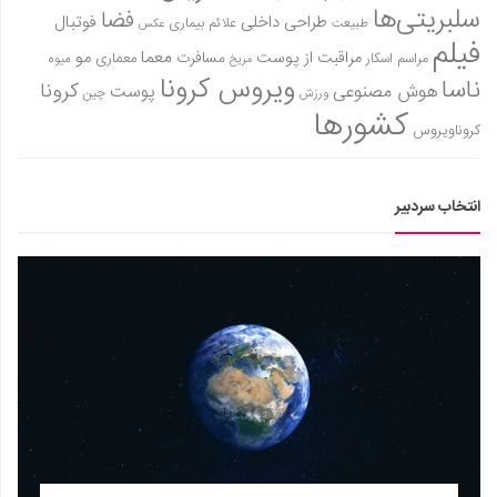
سلبریتی‌ها
فضا
طراحی داخلی
فوتبال
علائم بیماری
طبیعت
عکس
فیلم
معما
مو
مراقبت از پوست
مسافرت
معماری
مراسم اسکار
میوه
مریخ
ویروس کرونا
ناسا
کرونا
هوش مصنوعی
پوست
ورزش
چین
کشورها
کروناویروس
انتخاب سردبیر