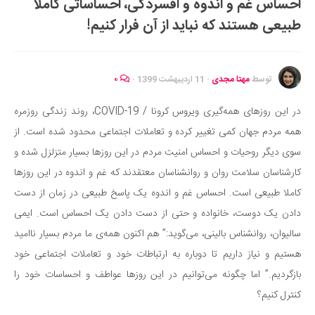
احساس غم و اندوه و افسردگی، احساساتی کاملا
ایران گردی
طبیعی هستند که نباید از آن فرار کنیم!
جهان گردی
رابطه، عشق و ازدواج
موفقیت و مهارت‌های فردی
توسط
مهتا مجدی
·
11 اردیبهشت 1399
·
۰
سلامت
در این روزهای همه‌گیری ویروس کرونا / COVID-19، روند زندگی روزمره
تغذیه سالم
همه مردم جهان کمی تغییر کرده و تعاملات اجتماعی محدود شده است. از
بهداشت
سوی دیگر روحیات و احساس امنیت مردم در این روزها بسیار متزلزل شده و
بیماری و درمان
کارشناسان سلامت روان و روانشناسان معتقدند که غم و اندوه در این روزها
کاملا طبیعی است. احساس غم و اندوه یک پاسخ طبیعی در زمان از دست
کودک و مادر
دادن یک دوست، خانواده و حتی از دست دادن یک احساس است. ایمی
ورزش و تندرستی
سالیوان، روانشناس بالینی، می‌گوید:” هم اکنون همه‌ی ما مردم بسیار ناامید
روانشناسی
هستیم و نیاز داریم تا دوباره به ارتباطات خود و تعاملات اجتماعی خود
مراکز پزشکی و دارویی
بازگردیم.” اما چگونه می‌توانیم در این روزها عواطف و احساسات خود را
فرهنگ و هنر
کنترل کنیم؟