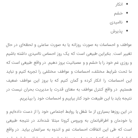
انکار
دانستنی‌ها
خشم
بازی
ناامیدی
طنز
پذیرش
فال
عواطف و احساسات به صورت روزانه یا به صورت ساعتی و لحظه‌ای در حال
مسابقه
تغییر است. بنابراین طبیعی است که یک روز احساس ناامیدی داشته باشیم
اخبار
و روزی غم خود را با خشم و و عصبانیت بروز دهیم. در واقع طبیعی است که
ما تحت شرایط مختلف، احساسات و عواطف مختلفی را تجربه کنیم و نباید
این احساسات را انکار کرده و گمان کنیم که با بروز این عواطف ضعیف
هستیم. در واقع کنترل عواطف به معنای قدرت یا مدیریت بحران نیست در
نتیجه باید با این طبیعت خود کنار بیاییم و احساسات خود را بپذیریم.
در این روزها بسیاری از ما شغل یا روابط اجتماعی خود را از دست داده‌ایم و
یا خودمان و اطرافیانمان به ویروس کرونا مبتلا شده‌اند در نتیجه طبیعی
است که طی این اتفاقات احساسات غم و اندوه به سراغمان بیاید. در واقع