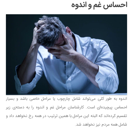
سینما و تئاتر
احساس غم و اندوه
تلویزیون
موسیقی
چهره‌ها
عکاسی و هنرهای تجسمی
کتاب و کتاب‌خوانی
تاریخ
معماری
علمی
فناوری‌ها
اندوه به طور کلی می‌تواند شامل چارچوب یا مراحل خاصی باشد و بسیار
نجوم و هوا فضا
احساس پیچیده‌ای است. کارشناسان مراحل غم و اندوه را به دسته‌ی زیر
زمین و محیط زیست
تقسیم کرده‌اند که البته این مراحل با همین ترتیب در همه رخ نخواهد داد و
خودرو
شامل همه مردم نیز نخواهد شد.
سرگرمی