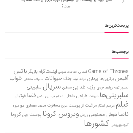
تاثیر قهوه بر پوست : آیا نوشیدن قهوه برای پوست شما بد
است؟
پر بحث‌ترین‌ها
برچسب‌ها
باکس
Game of Thrones
اینستاگرام
بازیگر
استایل
اطلاعات عمومی
آفیس
خواب
حیوانات
برترین‌ها
بیماری
جنگ
ترفند
ترند
خانواده سلطنتی
سریال
رژیم غذایی
سلبریتی
روابط فردی
سرطان
دستور تهیه
سلبریتی‌ها
فضا
طراحی داخلی
فوتبال
علائم بیماری
طبیعت
عکس
فیلم
معما
مو
مراقبت از پوست
مسافرت
معماری
مراسم اسکار
میوه
مریخ
ویروس کرونا
ناسا
کرونا
هوش مصنوعی
پوست
ورزش
چین
کشورها
کروناویروس