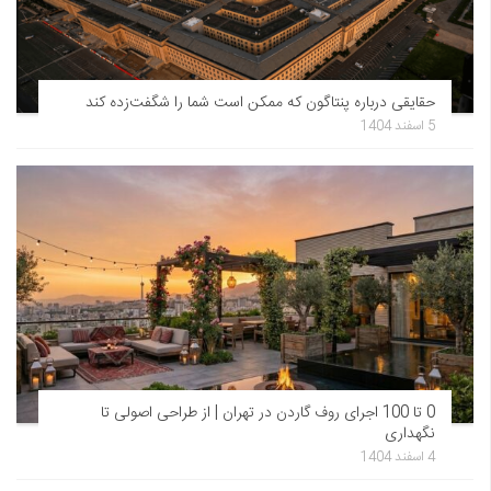
حقایقی درباره پنتاگون که ممکن است شما را شگفت‌زده کند
5 اسفند 1404
0 تا 100 اجرای روف گاردن در تهران | از طراحی اصولی تا
نگهداری
4 اسفند 1404