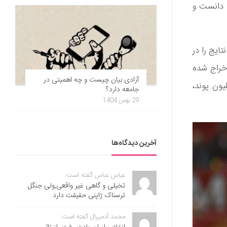
و دانست و
ایج را در
اخراج شده
آزادی بیان چیست و چه اهمیتی در
اشگاه منچستریونایتد راضی شد تا با پرداخت 22.5 میلیون پوند،
جامعه دارد؟
29 بهمن 1404
آخرین دیدگاه‌ها
عباس عباس گفته است:
تخیلی و گاهی غیر واقعی,ولی جنگل
ترسناک ژاپنی حقیقت دارد
محمد آدمیرال گفته است: