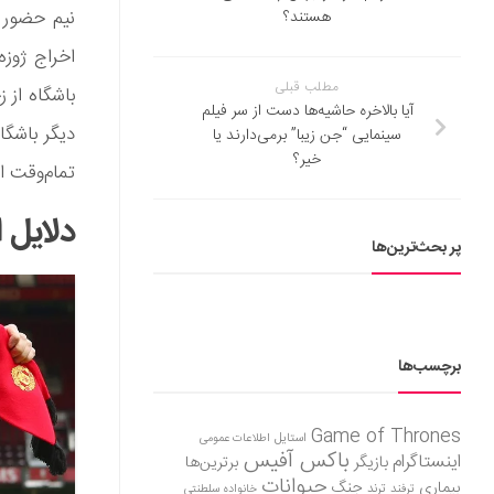
نیم حضور د
هستند؟
اخراج ژوزه
مطلب قبلی
باشگاه از 
آیا بالاخره حاشیه‌ها دست از سر فیلم
دیگر باشگا
سینمایی “جن زیبا” برمی‌دارند یا
خیر؟
تمام‌وقت ا
دلایل ا
پر بحث‌ترین‌ها
برچسب‌ها
Game of Thrones
استایل
اطلاعات عمومی
باکس آفیس
اینستاگرام
بازیگر
برترین‌ها
حیوانات
بیماری
جنگ
ترفند
ترند
خانواده سلطنتی