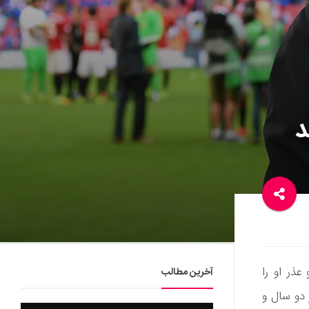
د
عذر او را
آخرین مطالب
دو سال و