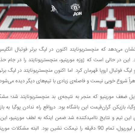
نشان می‌دهد که منچستریونایتد اکنون در لیگ برتر فوتبال انگل
. این در حالی است که ژوزه مورینیو، منچستریونایتد را در جام حذ
هراً شروع خوبی نیست و فاصله‌ی زیادی با تیم‌های دیگر دیده می‌شود.
ایل ضعف مورینیو که منجر به نتیجه‌ی بد منچستریونایتد شد؛ مشک
با، بازیکن گران‌قیمت این باشگاه بود. درواقع راه ندادن پوگبا به باز
ین تیم و نتایج ناامیدکننده شد ضمن اینکه به لطف مورینیو، این 
بازی مقابل لیورپول، تمام 90 دقیقه را نیمکت نشین بود. البته مشکلات مو