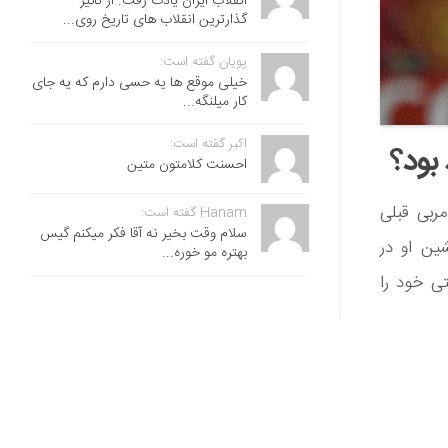
انقلاب ایران یادت رفت. از تاثیر
گذارترین انقلاب های تاریخ روی...
پویان گفته است:
خیلی موقع ها یه حسی دارم که یه جای
کار میلنگه...
اکبر گفته است:
بود؟
احسنت ‌کلامتون متین
 پوند جایگزین مربی قبلی
Hanam گفته است:
سلام وقت بخیر نه آقا فکر میکنم گیس
ین او در
بهتره مو خوره...
آینده مربی موقتی خود را