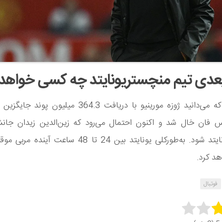
عدی تیم منچستریونایتد چه کسی خواهد 
همان‌طور که می‌دانید ژوزه مورینیو با دریافت 364.3 میلیون
س فان خال شد و اکنون احتمال می‌رود که زین‌الدین زیدان جانش
منچستریونایتد شود. به‌طورکلی یونایتد بین 24 تا 48 ساعت 
د کرد.
فوتبال
Rate 