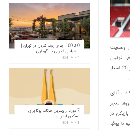
0 تا 100 اجرای روف گاردن در تهران |
یس وضعیت
از طراحی اصولی تا نگهداری
فی فوتبال
4 اسفند 1404
انگلستان و لیگ فوتبال اروپا قهرمان کرد. اما اکنون منچستریونایتد در لیگ برتر 26 امتیاز
لات آقای
ی‌ها منجر
7 مورد از بهترین حرکات یوگا برای
بازیکن در
تسکین استرس
1 اسفند 1404
رینیو با پوگبا