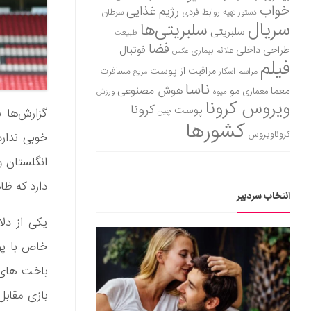
خواب
رژیم غذایی
روابط فردی
سرطان
دستور تهیه
سریال
سلبریتی‌ها
سلبریتی
طبیعت
فضا
طراحی داخلی
فوتبال
علائم بیماری
عکس
فیلم
مراقبت از پوست
مسافرت
مراسم اسکار
مریخ
ناسا
هوش مصنوعی
معما
مو
معماری
میوه
ورزش
ویروس کرونا
کرونا
پوست
گزارش‌ها 
چین
کشورها
کروناویروس
خوبی ندارد
دارد که ظا
انتخاب سردبیر
یکی از دل
خاص با پوگ
باخت های ا