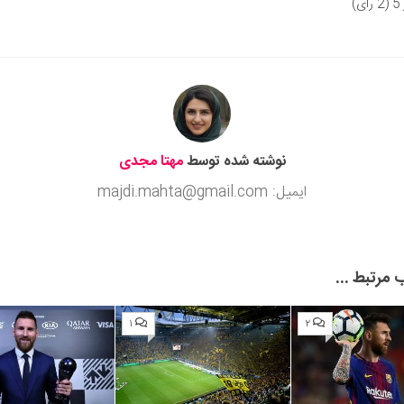
ای)
Subm
نوشته شده توسط
مهتا مجدی
ایمیل: majdi.mahta@gmail.com
مرتبط ...
۱
۲