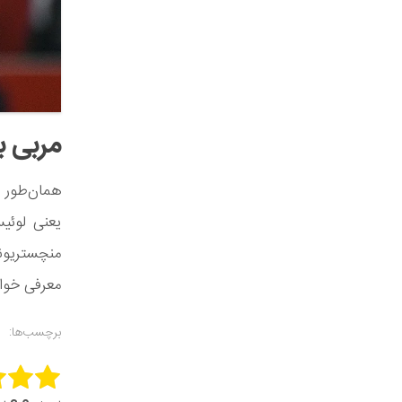
مربی ب
یعنی لوئی
معرفی خواه
برچسب‌ها:
this item: