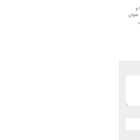
 و
عنوان
ل