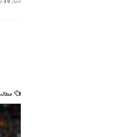
امتیاز:
3.0
از 5 (2 ر
it Rating
مطالب 