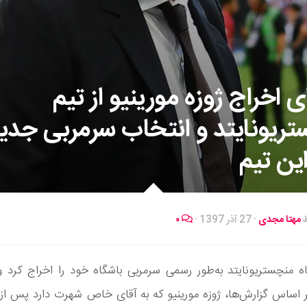
ی اخراج ژوزه مورینیو از تیم
ریونایتد و انتخاب سرمربی جدی
این تیم
ط
مهتا مجدی
·
27 آذر 1397
·
۰
اه منچستریونایتد به‌طور رسمی سرمربی باشگاه خود را اخراج کرد و 
 اساس گزارش‌ها، ژوزه مورینیو که به آقای خاص شهرت دارد پس از 