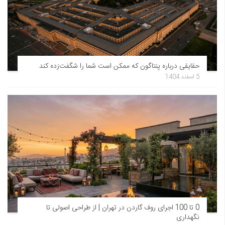
حقایقی درباره پنتاگون که ممکن است شما را شگفت‌زده کند
5 اسفند 1404
0 تا 100 اجرای روف گاردن در تهران | از طراحی اصولی تا
نگهداری