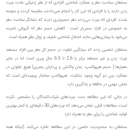
محققان سلامت مغز و عملکرد شناختی افرادی که از نظر ژنتیکی عادت چرت
دانستنی‌ها
زدن دارند را با افرادی که این کار را انجام نمی‌دادند، مقایسه کردند و متوجه
بازی
شدند افردای که چرت می‌زدند مغز حجیم‌تری دارند که نشانگر سلامت مغز
طنز
به خصوص در افراد مسن‌تر است. کاهش حجم مغز که آتروفی نامیده
می‌شود با بیماری‌هایی مانند اختلال شناختی خفیف و زوال عقل همراه است.
فال
مسابقه
محققان تخمین زدند که میانگین تفاوت در حجم کل مغز بین افراد مستعد
اخبار
چرت زدن و غیر مستعد برابر با 2.6 تا 6.5 سال پیری است اما در سایر
معیارها ( حجم هیپوکامپ، زمان واکنش و پردازش بصری) هیچ تفاوتی در
عملکرد بین دو گروه وجود نداشت. هیپوکامپ ساختار پیچیده‌ای است که
نقش مهمی در حافظه و یادگیری دارد.
در حالی که این مطالعه مدت چرت‌های شرکت‌کنندگان را مشخص نکرده
است، مطالعات قبلی نشان می‌دهد که چرت‌های 30 دقیقه‌ای یا کمتر بهترین
فواید شناختی را برای مغز به همراه دارد.
محققان به محدودیت خاصی در این مطالعه اشاره می‌کنند (اینکه همه