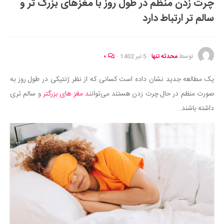
چرت زدن منظم در طول روز با مغزهای بزرگ تر و
ایران گردی
سالم تر ارتباط دارد
جهان گردی
رابطه، عشق و ازدواج
موفقیت و مهارت‌های فردی
توسط
محدثه تنها
·
5 تیر 1402
·
۰
سلامت
یک مطالعه جدید نشان داده است کسانی که از نظر ژنتیکی در طول روز به
تغذیه سالم
صورت منظم در حال چرت زدن هستند می‌توانن
د مغز های بزرگتر
و سالم تری
بهداشت
داشته باشند.
بیماری و درمان
کودک و مادر
ورزش و تندرستی
روانشناسی
مراکز پزشکی و دارویی
فرهنگ و هنر