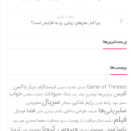
مطلب قبلی
چرا آمار عمل‌‌های زیبایی رو به افزایش است؟
پر بحث‌ترین‌ها
برچسب‌ها
باکس
Game of Thrones
اینستاگرام
بازیگر
استایل
اطلاعات عمومی
آفیس
خواب
حیوانات
برترین‌ها
بیماری
جنگ
ترفند
ترند
خانواده سلطنتی
سریال
رژیم غذایی
سلبریتی
روابط فردی
سرطان
دستور تهیه
سلبریتی‌ها
فضا
طراحی داخلی
فوتبال
علائم بیماری
طبیعت
عکس
فیلم
معما
مو
مراقبت از پوست
مسافرت
معماری
مراسم اسکار
میوه
مریخ
ویروس کرونا
ناسا
کرونا
هوش مصنوعی
پوست
ورزش
چین