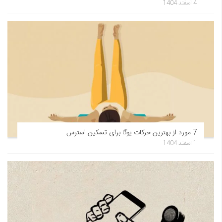
4 اسفند 1404
7 مورد از بهترین حرکات یوگا برای تسکین استرس
1 اسفند 1404