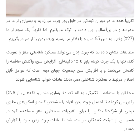
سینما و تئاتر
تلویزیون
موسیقی
تقریباً همه ما در دوران کودکی در طول روز چرت می‌زدیم و بسیاری از ما در
مدرسه و در بزرگسالی این عادت را ترک می‌کنیم. اما تقریباً یک سوم از ما
چهره‌ها
(27٪) وقتی به سن 65 سال و یا بالاتر می‌رسیم چرت زدن را از سر می‌گیریم.
عکاسی و هنرهای تجسمی
کتاب و کتاب‌خوانی
مطالعات نشان داده‌اند که چرت زدن می‌تواند عملکرد شناختی مغز را تقویت
کند، تنها با یک چرت کوتاه پنج تا ۱۵ دقیقه‌ای. افزایش سن، واکنش حافظه را
تاریخ
کاهش می‌دهد و با افزایش سن جمعیت جهان مهم است که عوامل قابل
معماری
اصلاح مرتبط با عملکرد شناختی مغز، مانند عادات خواب شناسایی شوند.
علمی
محققان با استفاده از تکنیکی به نام تصادفی‌سازی مندلی، تکه‌هایی از DNA
فناوری‌ها
را بررسی کردند تا احتمال چرت زدن افراد را مشخص کنند و اسکن‌های مغزی
نجوم و هوا فضا
برخی از شرکت‌کنندگان را برای تغییرات ساختاری مغز مشاهده کردند.
زمین و محیط زیست
همچنین از شرکت کنندگان خواسته شد تا عادات چرت زدن خود را گزارش
خودرو
دهند.
سرگرمی