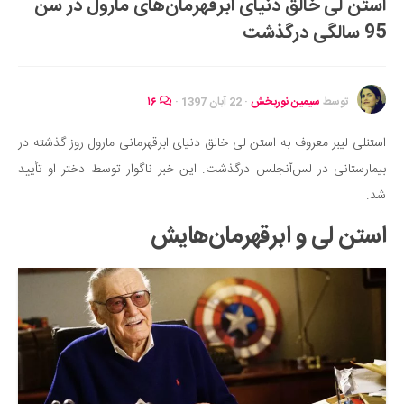
استن لی خالق دنیای ابرقهرمان‌های مارول در سن
ایران گردی
95 سالگی درگذشت
جهان گردی
رابطه، عشق و ازدواج
موفقیت و مهارت‌های فردی
توسط
سیمین نوربخش
·
22 آبان 1397
·
۱۶
سلامت
استنلی لیبر معروف به استن لی خالق دنیای ابرقهرمانی مارول روز گذشته در
تغذیه سالم
بیمارستانی در لس‌آنجلس درگذشت. این خبر ناگوار توسط دختر او تأیید
بهداشت
شد.
بیماری و درمان
استن لی و ابرقهرمان‌هایش
کودک و مادر
ورزش و تندرستی
روانشناسی
مراکز پزشکی و دارویی
فرهنگ و هنر