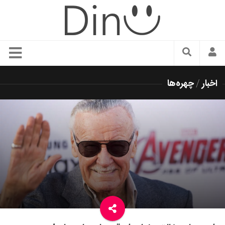
سبک زندگی
اخبار
/
چهره‌ها
دنیای مد
زیبایی و آرایش
شیک پوشی
دکوراسیون و چیدمان
غذا
رستوران گردی
آشپزی
سفر و گردشگری