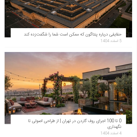
حقایقی درباره پنتاگون که ممکن است شما را شگفت‌زده کند
5 اسفند 1404
0 تا 100 اجرای روف گاردن در تهران | از طراحی اصولی تا
نگهداری
4 اسفند 1404