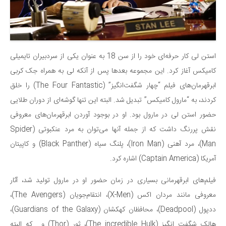
سینما و تئاتر
تلویزیون
موسیقی
چهره‌ها
استن لی کار حرفه‌ای خود را از سن 18 به عنوان یکی از سردبیران تایمیلی
عکاسی و هنرهای تجسمی
کامیکس آغاز کرد. این مجموعه بعدها پس از آنکه لی به همراه جک کربی
کتاب و کتاب‌خوانی
ابرقهرمان‌های فیلم “چهار شگفت‌انگیز” (The Four Fantastic) را خلق
تاریخ
کردند، به “مارول کامیکس” تبدیل شد. البته این تنها گوشه‌ای از دوران طلایی
حضور استن لی در مارول بود. او در بوجود آوردن ابرقهرمان‌های معروفی
معماری
نقش پررنگ داشت که از جمله آنها می‌توان به مرد عنکبوتی (Spider
علمی
Man)، مرد آهنی (Iron Man)، پلنگ سیاه (Black Panther) و کاپیتان
فناوری‌ها
آمریکا (Captain America) اشاره کرد.
نجوم و هوا فضا
فیلم‌های ابرقهرمانی بسیاری در زمان حضور او در مارول تولید شد، آثار
زمین و محیط زیست
معروفی مانند مردان اکس (X-Men)، انتقام‌جویان (The Avengers)،
خودرو
ددپول (Deadpool)، محافظان کهکشان (Guardians of the Galaxy)،
سرگرمی
هالک شگفت انگیز (The incredible Hulk)، ثور (Thor) و… که البته