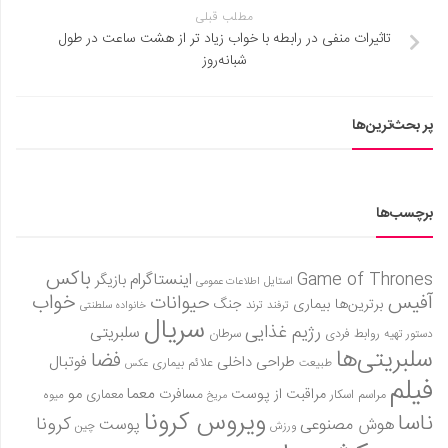
مطلب قبلی
تاثیرات منفی در رابطه با خواب زیاد تر از هشت ساعت در طول
شبانه‌روز
پر بحث‌ترین‌ها
برچسب‌ها
باکس
Game of Thrones
اینستاگرام
بازیگر
استایل
اطلاعات عمومی
آفیس
خواب
حیوانات
برترین‌ها
بیماری
جنگ
ترفند
ترند
خانواده سلطنتی
سریال
رژیم غذایی
سلبریتی
روابط فردی
سرطان
دستور تهیه
سلبریتی‌ها
فضا
طراحی داخلی
فوتبال
علائم بیماری
طبیعت
عکس
فیلم
معما
مو
مراقبت از پوست
مسافرت
معماری
مراسم اسکار
میوه
مریخ
ویروس کرونا
ناسا
کرونا
هوش مصنوعی
پوست
ورزش
چین