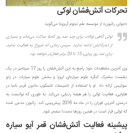
دانستنی‌ها
تحرکات آتش‌فشان لوکی
بازی
«جولی راتبون» از موسسه علم نجوم آریزونا می‌گوید:
طنز
لوکی گاهی اوقات برای چند صد روز کاملا ساکت می‌ماند و بسیاری
فال
از تحرکاتش ادامه ندارند. سپس زمانی که شروع به فعالیت نماید،
مسابقه
برای صد روز پیاپی، 15 تا 20 برابر فعال‌تر خواهد بود.
اخبار
وی آخرین مشاهدات خود راجع به این آتش‌فشان را روز 17 سپتامبر در یک
نشست مشترک کنگره علوم سیاره‌ای اروپا و بخش علوم سیارات در ژنو
سوئیس ارائه داد. او با استفاده از تاسیسات تلسکوپ مادون قرمز ناسا در
هاوایی، فعالیت لوکی را هر هفته ردیابی می‌کند. به طوری که توانست به
درستی آخرین فوران را در ماه مه 2018 پیش‌بینی کند. راتبون مدعی شده
که لوکی قرار است در همین روزها مجددا منفجر شود.
پیشینه فعالیت آتش‌فشان قمر آیو سیاره