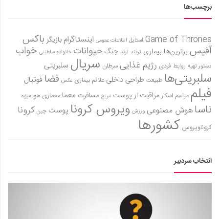
برچسب‌ها
باکس
Game of Thrones
اینستاگرام
بازیگر
استایل
اطلاعات عمومی
آفیس
خواب
حیوانات
برترین‌ها
بیماری
جنگ
ترفند
ترند
خانواده سلطنتی
سریال
رژیم غذایی
سلبریتی
روابط فردی
سرطان
دستور تهیه
سلبریتی‌ها
فضا
طراحی داخلی
فوتبال
علائم بیماری
طبیعت
عکس
فیلم
معما
مو
مراقبت از پوست
مسافرت
معماری
مراسم اسکار
میوه
مریخ
ویروس کرونا
ناسا
کرونا
هوش مصنوعی
پوست
ورزش
چین
کشورها
کروناویروس
انتخاب سردبیر