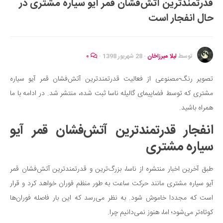
قدرتمندترین آتش‌فشان قمر آیو سیاره مشتری در
ایران گردی
حال انفجار است
جهان گردی
رابطه، عشق و ازدواج
موفقیت و مهارت‌های فردی
توسط
لیلا میرزاخان
·
28 شهریور 1398
·
۰
سلامت
تصویر رنگ-مصنوعی از فعالیت قدرتمندترین آتش‌فشان قمر آیو سیاره
تغذیه سالم
مشتری که توسط فضاپیمای گالیله ناسا ثبت شده، منتشر شد. در ادامه با ما
بهداشت
همراه باشید.
بیماری و درمان
انفجار قدرتمندترین آتش‌فشان قمر آیو
کودک و مادر
سیاره مشتری
ورزش و تندرستی
طبق آخرین اخبار منتشره از ناسا، بزرگ‌ترین و قدرتمندترین آتش‌فشان قمر
روانشناسی
آیو سیاره مشتری مانند حرکت ساعت به طور منظم فوران خواهد کرد و قرار
مراکز پزشکی و دارویی
است که مجددا خاموش شود. به نظر می‌رسد که این بار فاصله فوران‌ها
فرهنگ و هنر
کوتاه‌تر می‌شود؛ اما، هنوز نمی‌دانیم چرا.