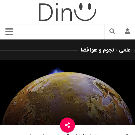
سبک زندگی
علمی
/
نجوم و هوا فضا
دنیای مد
زیبایی و آرایش
شیک پوشی
دکوراسیون و چیدمان
غذا
رستوران گردی
آشپزی
سفر و گردشگری