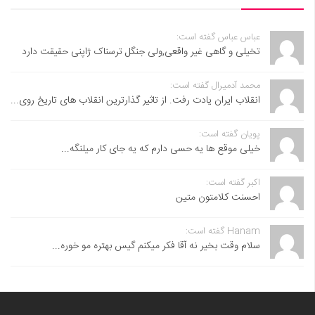
عباس عباس گفته است:
تخیلی و گاهی غیر واقعی,ولی جنگل ترسناک ژاپنی حقیقت دارد
محمد آدمیرال گفته است:
انقلاب ایران یادت رفت. از تاثیر گذارترین انقلاب های تاریخ روی...
پویان گفته است:
خیلی موقع ها یه حسی دارم که یه جای کار میلنگه...
اکبر گفته است:
احسنت ‌کلامتون متین
Hanam گفته است:
سلام وقت بخیر نه آقا فکر میکنم گیس بهتره مو خوره...