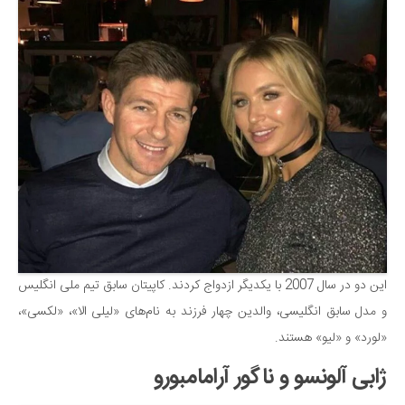
این دو در سال 2007 با یکدیگر ازدواج کردند. کاپیتان سابق تیم ملی انگلیس
و مدل سابق انگلیسی، والدین چهار فرزند به نام‌های «لیلی الا»، «لکسی»،
«لورد» و «لیو» هستند.
ژابی آلونسو و ناگور آرامامبورو