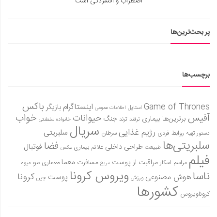
اضطراب و افسردگی است
پر بحث‌ترین‌ها
برچسب‌ها
باکس
Game of Thrones
اینستاگرام
بازیگر
استایل
اطلاعات عمومی
آفیس
خواب
حیوانات
برترین‌ها
بیماری
جنگ
ترفند
ترند
خانواده سلطنتی
سریال
رژیم غذایی
سلبریتی
روابط فردی
سرطان
دستور تهیه
سلبریتی‌ها
فضا
طراحی داخلی
فوتبال
علائم بیماری
طبیعت
عکس
فیلم
معما
مو
مراقبت از پوست
مسافرت
معماری
مراسم اسکار
میوه
مریخ
ویروس کرونا
ناسا
کرونا
هوش مصنوعی
پوست
ورزش
چین
کشورها
کروناویروس