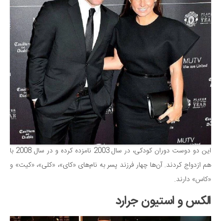
این دو دوست دوران کودکی، در سال 2003 نامزده کرده و در سال 2008 با
هم ازدواج کردند. آن‌ها چهار فرزند پسر به نام‌های «کای»، «کلی»، «کیت» و
«کاس» دارند.
الکس و استیون جرارد