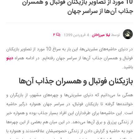
10 مورد از تصاویر بازیکنان فوتبال و همسران
ایران گردی
جذاب آن‌ها از سراسر جهان
جهان گردی
رابطه، عشق و ازدواج
موفقیت و مهارت‌های فردی
توسط
لیلا میرزاخان
·
4 فروردین 1399
·
۲
سلامت
در دنیای حاشیه‌های سلبریتی‌ها، این بار به سراغ 10 مورد از تصاویر بازیکنان
تغذیه سالم
فوتبال و همسران جذاب آن‌ها از سراسر جهان رفته‌ایم. در ادامه همراه
دینو
بهداشت
باشید.
بیماری و درمان
بازیکنان فوتبال و همسران جذاب آن‌ها
کودک و مادر
همگی ما می‌دانیم که دنیای سلبریتی‌ها و چهره‌های مشهور، از بازیگران و
ورزش و تندرستی
خواننده‌ها گرفته تا بازیکنان فوتبال، در سراسر جهان همواره درگیر حاشیه
روانشناسی
است. این حاشیه‌ها برای طرفداران این افراد بسیار جذاب بوده و همواره خبر
مراکز پزشکی و دارویی
از زندگی پرزرق و برق آن‌ها می‌دهد. در این میان هم بعضی از این چهره‌ها
فرهنگ و هنر
خود به حاشیه و گزارش دادن از زندگی خصوصیشان علاقه‌مندند و همواره با