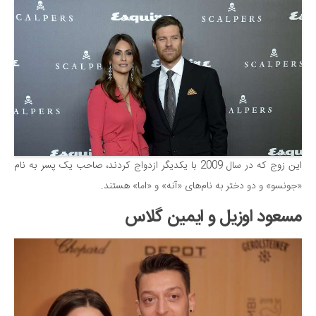
این زوج که در سال 2009 با یکدیگر ازدواج کردند، صاحب یک پسر به نام
«جونسو» و دو دختر به نام‌های «آنه» و «اما» هستند.
مسعود اوزیل و ایمین گلاس