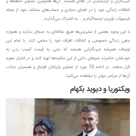
سینما و تئاتر
خبرنگاران و گزارشگران در تعامل هستند. آن‌ها همچنین تصاویر لحظه‌ها و
اتفاقات زندگی خود را در فضای مجازی و حساب‌های مختلف خود از جمله
تلویزیون
فیسبوک، توییتر، اینستاگرام و … به اشتراک می‌گذارند.
موسیقی
چهره‌ها
با این وجود بعضی از سلبریتی‌ها هیچ علاقه‌ای به جنجال ندارند و همواره
عکاسی و هنرهای تجسمی
سعی زندگی خصوصی و اتفاقات اطراف خود را مخفی کنند. با تمام این
اوصاف، همیشه خبرنگارانی هستند که حتی به قیمت آسیب زدن به
کتاب و کتاب‌خوانی
خودشان، حاضرند خبرهای داغی از این حاشیه‌ها تهیه کنند و در اختیار عموم
تاریخ
قرار بدهند. در ادامه 10 مورد از تصاویر بازیکنان فوتبال و همسران جذاب
معماری
آن‌ها از سراسر جهان را مشاهده می‌کنید:
علمی
ویکتوریا و دیوید بکهام
فناوری‌ها
نجوم و هوا فضا
زمین و محیط زیست
خودرو
سرگرمی