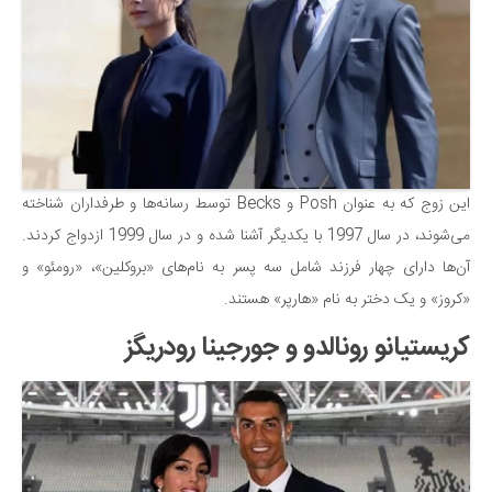
دانستنی‌ها
بازی
طنز
فال
مسابقه
این زوج که به عنوان Posh و Becks توسط رسانه‌ها و طرفداران شناخته
اخبار
می‌شوند، در سال 1997 با یکدیگر آشنا شده و در سال 1999 ازدواج کردند.
آن‌ها دارای چهار فرزند شامل سه پسر به نام‌های «بروکلین»، «رومئو» و
«کروز» و یک دختر به نام «هارپر» هستند.
کریستیانو رونالدو و جورجینا رودریگز