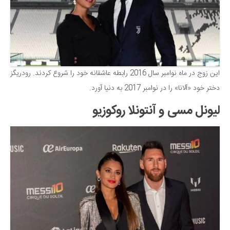
این زوج در ماه نوامبر سال 2016 رابطه عاشقانه خود را شروع کردند. رودریگز
دختر خود «آلانا» را در نوامبر 2017 به دنیا آورد.
لیونل مسی و آنتونلا روکوزیو