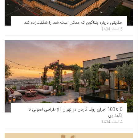
حقایقی درباره پنتاگون که ممکن است شما را شگفت‌زده کند
5 اسفند 1404
0 تا 100 اجرای روف گاردن در تهران | از طراحی اصولی تا
نگهداری
4 اسفند 1404