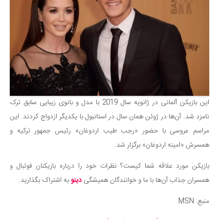
این بازیکن آلمانی در ژانویه سال 2019 با مدل و بانوی زیبایی سابق ترک
نامزد شد. آن‌ها در ژوئن همان سال در استانبول با یکدیگر ازدواج کردند. این
مراسم عروسی با حضور «رجب طیب اردوغان» رئیس جمهور ترکیه و
همسرش «امینه اردوغان» برگزار شد.
بازیکن مورد علاقه شما کیست؟ نظرات خود را درباره بازیکنان فوتبال و
همسران جذاب آن‌ها با ما و خوانندگان همیشگی
دینو
به اشتراک بگذارید.
منبع: MSN