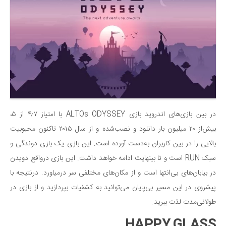
سینما و تئاتر
تلویزیون
موسیقی
چهره‌ها
عکاسی و هنرهای تجسمی
کتاب و کتاب‌خوانی
تاریخ
در بین بازی‌های اندروید بازی ALTOs ODYSSEY با امتیاز ۴٫۷ از ۵،
معماری
بیش‌از ۲۰ میلیون‌ بار دانلود و نصب‌شده و از سال ۲۰۱۵ تاکنون محبوبیت
علمی
بالایی را در بین کاربران به‌دست آورده است. این بازی یک بازی دوندگی و
فناوری‌ها
سبک RUN است و تا بینهایت ادامه خواهد داشت. این بازی درواقع دویدن
نجوم و هوا فضا
در بیابان‌های بی‌انتها است و از مکان‌های مختلفی سر درمیاورد. درنتیجه با
زمین و محیط زیست
پیشروی در این مسیر بی‌پایان می‌توانید به کشفیات بپردازید و از بازی در
طولانی‌مدت لذت ببرید.
خودرو
HAPPY GLASS
سرگرمی