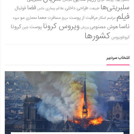
سلبریتی‌ها
فضا
طراحی داخلی
فوتبال
علائم بیماری
طبیعت
عکس
فیلم
معما
مو
مراقبت از پوست
مسافرت
معماری
مراسم اسکار
میوه
مریخ
ویروس کرونا
ناسا
کرونا
هوش مصنوعی
پوست
ورزش
چین
کشورها
کروناویروس
انتخاب سردبیر