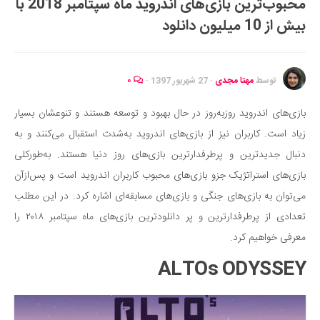
محبوب‌ترین بازی‌های اندروید ماه سپتامبر 2018 با
ایران گردی
بیش از 10 میلیون دانلود
جهان گردی
رابطه، عشق و ازدواج
موفقیت و مهارت‌های فردی
توسط
مهتا مجدی
·
27 شهریور 1397
·
۰
سلامت
بازی‌های اندروید روزبه‌روز در حال بهبود و توسعه هستند و تنوعشان بسیار
تغذیه سالم
زیاد است. کاربران نیز از بازی‌های اندروید به‌شدت استقبال می‌کنند و به
بهداشت
دنبال جدیدترین و پرطرفدارترین بازی‌های روز دنیا هستند. به‌طورکلی
بیماری و درمان
بازی‌های استراتژیک جزو بازی‌های محبوب کاربران اندروید است و پس‌ازآن
می‌توان به بازی‌های جنگی و بازی‌های مسابقه‌ای اشاره کرد. در این مطلب
کودک و مادر
تعدادی از پرطرفدارترین و پر دانلودترین بازی‌های ماه سپتامبر ۲۰۱۸ را
ورزش و تندرستی
معرفی خواهیم کرد.
روانشناسی
ALTOs ODYSSEY
مراکز پزشکی و دارویی
فرهنگ و هنر