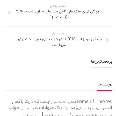
مطلب بعدی
طولانی ترین جنگ های تاریخ چند سال به طول انجامیده‌اند؟
(قسمت اول)
مطلب قبلی
برندگان جوایز امی 2018 اعلام شدند؛ بازی تاج و تخت بهترین
سریال درام
پر بحث‌ترین‌ها
برچسب‌ها
باکس
Game of Thrones
اینستاگرام
بازیگر
استایل
اطلاعات عمومی
آفیس
خواب
حیوانات
برترین‌ها
بیماری
جنگ
ترفند
ترند
خانواده سلطنتی
سریال
رژیم غذایی
سلبریتی
روابط فردی
سرطان
دستور تهیه