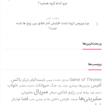
جزو کدام گروه هستید؟
مطلب قبلی
چرا ویروس کرونا باعث افزایش آمار طلاق بین زوج ها شده
است؟
پر بحث‌ترین‌ها
برچسب‌ها
باکس
Game of Thrones
اینستاگرام
بازیگر
استایل
اطلاعات عمومی
آفیس
خواب
حیوانات
برترین‌ها
بیماری
جنگ
ترفند
ترند
خانواده سلطنتی
سریال
رژیم غذایی
سلبریتی
روابط فردی
سرطان
دستور تهیه
سلبریتی‌ها
فضا
طراحی داخلی
فوتبال
علائم بیماری
طبیعت
عکس