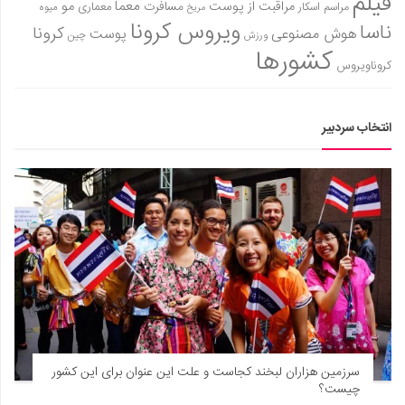
فیلم
معما
مو
مراقبت از پوست
مسافرت
معماری
مراسم اسکار
میوه
مریخ
ویروس کرونا
ناسا
کرونا
هوش مصنوعی
پوست
ورزش
چین
کشورها
کروناویروس
انتخاب سردبیر
سرزمین هزاران لبخند کجاست و علت این عنوان برای این کشور
چیست؟