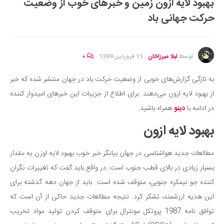
بهبود لایه ازون زمین و خبرهای خوب از وضعیت
ایران گردی
حرکت جهانی باد
جهان گردی
رابطه، عشق و ازدواج
موفقیت و مهارت‌های فردی
توسط
لیلا میرزاخان
·
11 فروردین 1399
·
۰
سلامت
به تازگی گزارش‌های خوبی از وضعیت حرکت باد در جهان منتشر شده که خبر
تغذیه سالم
از بهبود لایه ازون می‌دهند. برای اطلاع از جزییات این خبرهای امیدوار کننده
بهداشت
در ادامه با
دینو
همراه باشید.
بیماری و درمان
بهبود لایه ازون
کودک و مادر
مطالعات جدید هواشناسی در جهان بیانگر خبر خوب بهبود لایه اوزن به مقدار
ورزش و تندرستی
بسیار زیادی در بالای قطب جنوب است. در واقع باید گفت که تغییرات نگران
روانشناسی
کننده جو نیمکره جنوبی، متوقف شده است. باید از جهان دهه گذشته برای
مراکز پزشکی و دارویی
این هدیه ارزشمند، تشکر کرد. نتیجه مطالعات جدید حاکی از آن است که
فرهنگ و هنر
توافق نامه 1987 پروتکل مونترال برای متوقف کردن تولید مواد تخریب