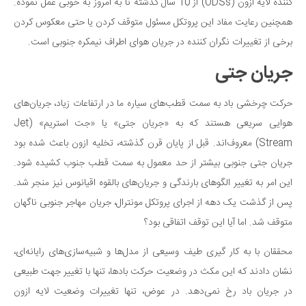
سینما و تئاتر
کننده لایه ازون (ODSs) از 10 سال گذشته تا به امروز به خوبی عمل نموده.
همچنین رعایت مفاد این پروتکل مسئول متوقف کردن یا حتی معکوس کردن
تلویزیون
برخی از تغییرات نگران کننده در جریان هوای اطراف نیمکره جنوبی است.
موسیقی
جریان جتی
چهره‌ها
عکاسی و هنرهای تجسمی
حرکت چرخشی باد به سمت قطب‌های سیاره ما در ارتفاعات زیاد، جریان‌های
کتاب و کتاب‌خوانی
هوایی سریعی هستند که به «جریان جتی» یا «جت استریم» (Jet
تاریخ
Stream) معروف‌اند. قبل از پایان قرن گذشته، تخلیه ازون باعث شده بود
معماری
جریان جتی جنوبی بیشتر از حد معمول به سمت قطب جنوب کشیده شود.
این امر به تغییر الگوهای بارندگی و جریان‌های بالقوه اقیانوس نیز منجر شد.
علمی
پس از گذشت یک دهه از اجرای پروتکل مونترال، جریان مهاجر جنوبی ناگهان
فناوری‌ها
متوقف شد. اما آیا این توقف اتفاقی بود؟
نجوم و هوا فضا
محققان با به کار گیری طیف وسیعی از مدل‌ها و شبیه‌سازی‌های رایانه‌ای،
زمین و محیط زیست
نشان دادند که این مکث در وضعیت حرکت بادها، تنها با تغییر جهت طبیعی
خودرو
در جریان باد رخ نمی‌دهد. در عوض، تنها تغییرات وضعیت لایه ازون
سرگرمی