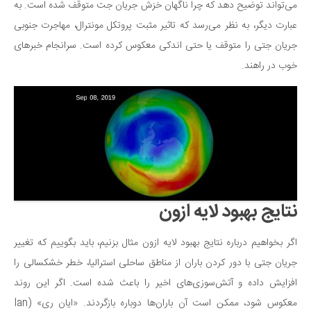
می‌تواند توضیح دهد که چرا ناگهان خزش جریان جت متوقف شده است. به
دانستنی‌ها
عبارت دیگر، به نظر می‌رسد که تاثیر مثبت پروتکل مونترال، مهاجرت جنوبی
بازی
جریان جتی را متوقف یا حتی اندکی معکوس کرده است. سرانجام خبرهای
طنز
خوب در راهند.
فال
مسابقه
اخبار
نتایج بهبود لایه ازون
اگر بخواهیم درباره نتایج بهبود لایه ازون مثال بزنیم، باید بگوییم که تغییر
جریان جتی با دور کردن باران از مناطق ساحلی استرالیا، خطر خشکسالی را
افزایش داده و آتش‌سوزی‌های اخیر را باعث شده است. اگر این روند
معکوس شود، ممکن است آن باران‌ها دوباره بازگردند. «ایان ری» (Ian