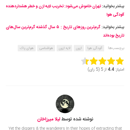
بیشتر بخوانید:
تهران خاموش می‌شود: تخریب لایه ازن و خطر هشداردهنده
آلودگی هوا
بیشتر بخوانید:
گرم‌ترین روزهای تاریخ : ۵ سال گذشته گرم‌ترین سال‌های
تاریخ بوده‌اند
برچسب‌ها:
آلودگی هوا
ازون
لایه ازون
هواشناسی
هوای پاک
Rate this item:
امتیاز:
4.4
از 5 (5 رای)
Submit Rating
نوشته شده توسط
لیلا میرزاخان
Yet the diggers & the wanderers In their hopes of extracting that