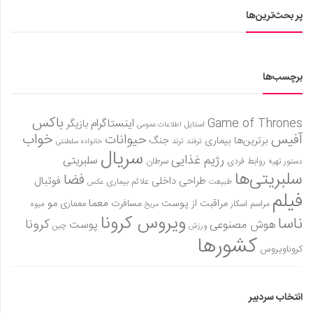
پر بحث‌ترین‌ها
برچسب‌ها
باکس
Game of Thrones
اینستاگرام
بازیگر
استایل
اطلاعات عمومی
آفیس
خواب
حیوانات
برترین‌ها
بیماری
جنگ
ترفند
ترند
خانواده سلطنتی
سریال
رژیم غذایی
سلبریتی
روابط فردی
سرطان
دستور تهیه
سلبریتی‌ها
فضا
طراحی داخلی
فوتبال
علائم بیماری
طبیعت
عکس
فیلم
معما
مو
مراقبت از پوست
مسافرت
معماری
مراسم اسکار
میوه
مریخ
ویروس کرونا
ناسا
کرونا
هوش مصنوعی
پوست
ورزش
چین
کشورها
کروناویروس
انتخاب سردبیر