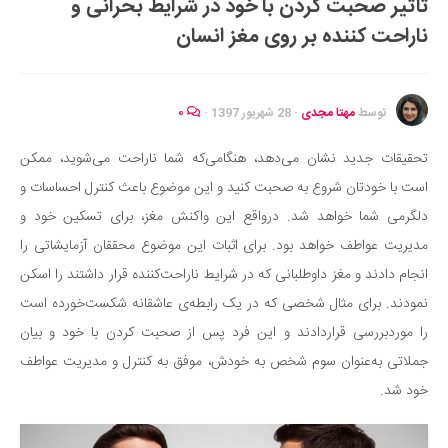
تأثیر صحبت کردن با خود در شرایط بحرانی و
ایران گردی
ناراحت کننده بر روی مغز انسان
جهان گردی
رابطه، عشق و ازدواج
موفقیت و مهارت‌های فردی
توسط
مهتا مجدی
·
28 شهریور 1397
·
۰
سلامت
تحقیقات جدید نشان می‌دهد، هنگامی‌که شما ناراحت می‌شوید، ممکن
تغذیه سالم
است با خودتان شروع به صحبت کنید و این موضوع باعث کنترل احساسات و
بهداشت
دلگرمی شما خواهد شد. درواقع این واکنش مغز، برای تسکین خود و
بیماری و درمان
مدیریت عواطف خواهد بود. برای اثبات این موضوع محققان آزمایشاتی را
انجام دادند و مغز داوطلبانی که در شرایط ناراحت‌کننده قرار داشتند را اسکن
کودک و مادر
نمودند. برای مثال شخصی که در یک رابطه‌ی عاشقانه شکست‌خورده است
ورزش و تندرستی
را موردبررسی قراردادند و این فرد پس از صحبت کردن با خود و بیان
روانشناسی
جملاتی به‌عنوان سوم شخص به خودش، موفق به کنترل و مدیریت عواطف
مراکز پزشکی و دارویی
خود شد.
فرهنگ و هنر