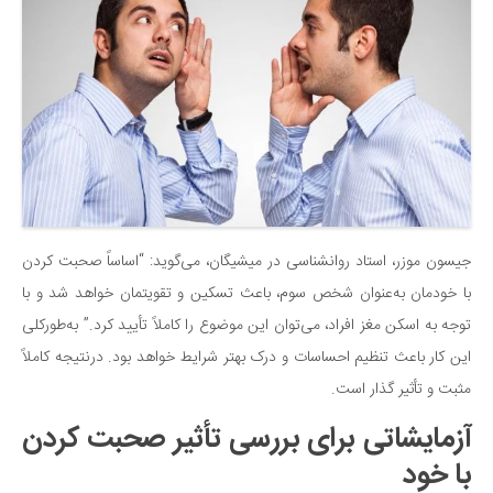
سینما و تئاتر
تلویزیون
موسیقی
چهره‌ها
عکاسی و هنرهای تجسمی
کتاب و کتاب‌خوانی
تاریخ
معماری
جیسون موزر، استاد روانشناسی در میشیگان، می‌گوید: “اساساً صحبت کردن
با خودمان به‌عنوان شخص سوم، باعث تسکین و تقویتمان خواهد شد و با
علمی
توجه به اسکن مغز افراد، می‌توان این موضوع را کاملاً تأیید کرد.” به‌طورکلی
فناوری‌ها
این کار باعث تنظیم احساسات و درک بهتر شرایط خواهد بود. درنتیجه کاملاً
نجوم و هوا فضا
مثبت و تأثیر گذار است.
زمین و محیط زیست
آزمایشاتی برای بررسی تأثیر صحبت کردن
خودرو
با خود
سرگرمی