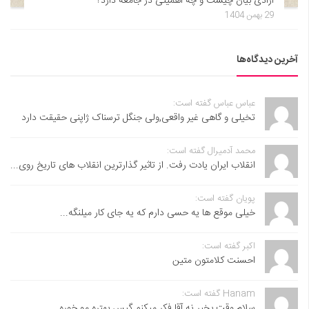
آزادی بیان چیست و چه اهمیتی در جامعه دارد؟
29 بهمن 1404
آخرین دیدگاه‌ها
عباس عباس گفته است:
تخیلی و گاهی غیر واقعی,ولی جنگل ترسناک ژاپنی حقیقت دارد
محمد آدمیرال گفته است:
انقلاب ایران یادت رفت. از تاثیر گذارترین انقلاب های تاریخ روی...
پویان گفته است:
خیلی موقع ها یه حسی دارم که یه جای کار میلنگه...
اکبر گفته است:
احسنت ‌کلامتون متین
Hanam گفته است:
سلام وقت بخیر نه آقا فکر میکنم گیس بهتره مو خوره...