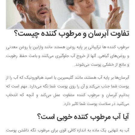
سینما و تئاتر
تلویزیون
موسیقی
چهره‌ها
تفاوت آبرسان و مرطوب کننده چیست؟
عکاسی و هنرهای تجسمی
مرطوب ‌کننده‌ ها ترکیباتی بر پایه روغن هستند مانند وازلین یا روغن معدنی
کتاب و کتاب‌خوانی
و روغن‌های گیاهی. آنها از خروج آب جلوگیری می‌کنند و باعث حفظ رطوبت
تاریخ
و مانع از خشکی پوست می‌شوند.
معماری
آبرسان‌ها بر پایه آب هستند، مانند گلیسیرین یا اسید هیالورونیک که آب را از
علمی
پوست شما جذب می‌کند و آن را روی پوست شما نگه می‌دارد. مهم است که
فناوری‌ها
بدانیم آبرسان و مرطوب کننده متفاوت عمل می‌کند و آنچه که انتخاب
نجوم و هوا فضا
می‌کنید در سلامت پوست شما تاثیر دارد.
زمین و محیط زیست
آیا آب مرطوب کننده خوبی است؟
خودرو
آب به تنهایی یک ماده به اندازه کافی قوی برای مرطوب نگه داشتن پوست
سرگرمی