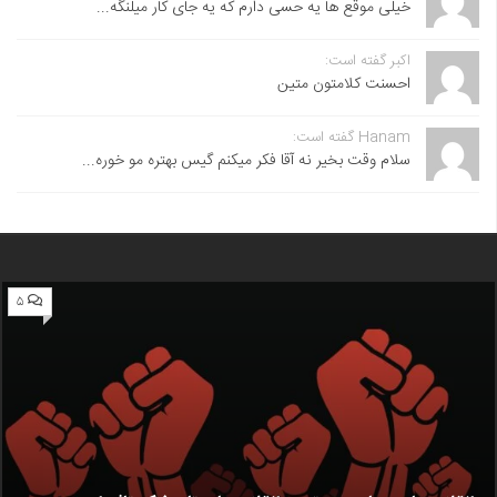
خیلی موقع ها یه حسی دارم که یه جای کار میلنگه...
اکبر گفته است:
احسنت ‌کلامتون متین
Hanam گفته است:
سلام وقت بخیر نه آقا فکر میکنم گیس بهتره مو خوره...
۵