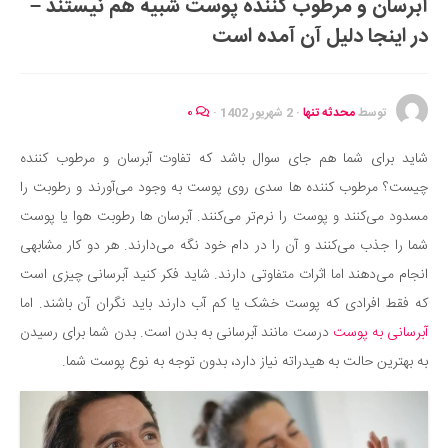
آبرسان و مرطوب کننده پوست شبیه هم نیستند –
ایران گردی
در اینجا دلیل آن آمده است
جهان گردی
رابطه، عشق و ازدواج
موفقیت و مهارت‌های فردی
توسط
محدثه تنها
·
2 شهریور 1402
·
۰
سلامت
شاید برای شما هم جای سوال باشد که تفاوت آبرسان و مرطوب کننده
تغذیه سالم
چیست؟ مرطوب ‌کننده‌ ها سدی روی پوست به وجود می‌آورند و رطوبت را
بهداشت
مسدود می‌کنند و پوست را نرم‌تر می‌کنند. آبرسان ها رطوبت هوا یا پوست
بیماری و درمان
شما را جذب می‌کنند و آن را در دام خود نگه می‌دارند. هر دو کار مشابهی
انجام می‌دهند اما اثرات متفاوتی دارند. شاید فکر کنید آبرسانی چیزی است
کودک و مادر
که فقط افرادی که پوست خشک یا کم آب دارند باید نگران آن باشند. اما
ورزش و تندرستی
آبرسانی به پوست
درست مانند آبرسانی به بدن است. بدن شما برای رسیدن
روانشناسی
به بهترین حالت به هیدراته نیاز دارد، بدون توجه به نوع پوست شما.
مراکز پزشکی و دارویی
فرهنگ و هنر