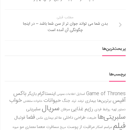
مطلب قبلی
بدن شما می تواند جوان تر از سن شما باشد – در اینجا
چگونگی آن آمده است
پر بحث‌ترین‌ها
برچسب‌ها
باکس
Game of Thrones
اینستاگرام
بازیگر
استایل
اطلاعات عمومی
آفیس
خواب
حیوانات
برترین‌ها
بیماری
جنگ
ترفند
ترند
خانواده سلطنتی
سریال
رژیم غذایی
سلبریتی
روابط فردی
سرطان
دستور تهیه
سلبریتی‌ها
فضا
طراحی داخلی
فوتبال
علائم بیماری
طبیعت
عکس
فیلم
معما
مو
مراقبت از پوست
مسافرت
معماری
مراسم اسکار
میوه
مریخ