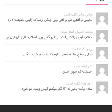
عباس عباس گفته است:
تخیلی و گاهی غیر واقعی,ولی جنگل ترسناک ژاپنی حقیقت دارد
محمد آدمیرال گفته است:
انقلاب ایران یادت رفت. از تاثیر گذارترین انقلاب های تاریخ روی...
پویان گفته است:
خیلی موقع ها یه حسی دارم که یه جای کار میلنگه...
اکبر گفته است:
احسنت ‌کلامتون متین
Hanam گفته است:
سلام وقت بخیر نه آقا فکر میکنم گیس بهتره مو خوره...