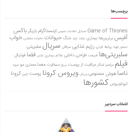
برچسب‌ها
باکس
Game of Thrones
اینستاگرام
بازیگر
استایل
اطلاعات عمومی
آفیس
خواب
حیوانات
برترین‌ها
بیماری
جنگ
ترفند
ترند
خانواده سلطنتی
سریال
رژیم غذایی
سلبریتی
روابط فردی
سرطان
دستور تهیه
سلبریتی‌ها
فضا
طراحی داخلی
فوتبال
علائم بیماری
طبیعت
عکس
فیلم
معما
مو
مراقبت از پوست
مسافرت
معماری
مراسم اسکار
میوه
مریخ
ویروس کرونا
ناسا
کرونا
هوش مصنوعی
پوست
ورزش
چین
کشورها
کروناویروس
انتخاب سردبیر