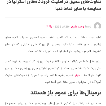
تفاوت‌های عمیق در امنیت فرودگاه‌های استرالیا در
ایران گردی
مقایسه با سایر نقاط دنیا
جهان گردی
رابطه، عشق و ازدواج
موفقیت و مهارت‌های فردی
توسط
وحید علیپور
·
30 تیر 1398
·
۲
سلامت
شاید جالب باشد بدانید که تامین امنیت فرودگاه‌های استرالیا تفاوت‌های
تغذیه سالم
زیادی با سایر نقاط دنیا دارد. بسیاری از پروتکل‌های امنیتی که در سایر
بهداشت
کشورها انجام می‌شود، در استرالیا اصلا تعریف نشده است.
بیماری و درمان
برای مثال شما می‌توانید بدون داشتن کارت پرواز، کارت ورود به فرودگاه یا
کودک و مادر
حتی یک کارت شناسایی ساده از گیت‌های امنیتی برای پروازهای داخلی عبور
ورزش و تندرستی
کنید. در ادامه با
دینو
همراه باشید تا شما را با چند مورد از تفاوت‌های امنیت
روانشناسی
فرودگاه در استرالیا با سایر نقاط دنیا آشنا کنیم.
مراکز پزشکی و دارویی
ترمینال‌ها برای عموم باز هستند
فرهنگ و هنر
همانطور که بالاتر نیز گفتیم، ترمینال‌های پروازهای داخلی برای عموم باز