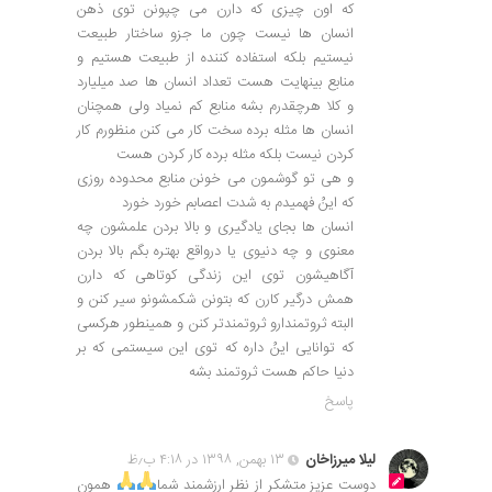
که اون چیزی که دارن می چپونن توی ذهن
انسان ها نیست چون ما جزو ساختار طبیعت
نیستیم بلکه استفاده کننده از طبیعت هستیم و
منابع بینهایت هست تعداد انسان ها صد میلیارد
و کلا هرچقدرم بشه منابع کم نمیاد ولی همچنان
انسان ها مثله برده سخت کار می کنن منظورم کار
کردن نیست بلکه مثله برده کار کردن هست
و هی تو گوشمون می خونن منابع محدوده روزی
که اینُ فهمیدم به شدت اعصابم خورد خورد
انسان ها بجای یادگیری و بالا بردن علمشون چه
معنوی و چه دنیوی یا درواقع بهتره بگم بالا بردن
آگاهیشون توی این زندگی کوتاهی که دارن
همش درگیر کارن که بتونن شکمشونو سیر کنن و
البته ثروتمندارو ثروتمندتر کنن و همینطور هرکسی
که توانایی اینُ داره که توی این سیستمی که بر
دنیا حاکم هست ثروتمند بشه
پاسخ
لیلا میرزاخان
۱۳ بهمن, ۱۳۹۸ در ۴:۱۸ ب٫ظ
دوست عزیز متشکر از نظر ارزشمند شما
همون