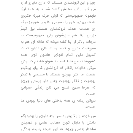
چیز و این ثروتمندان هستند که دارن دنیارو اداره
می کنن رائفی دهنش گشاد شد تا به همه اینُ
بفهمونه صهیونیستی که ازش حرف میزنه فکردی
هدف یهودی هان یا مسیحی ها و یا هرچیز دیگه
ای هست، هدف ثروتمندان هستند بیل گیتزُ
بزوس اینا هم جزوشونن ولی صهیونیست به
درجات بالاتر از اینا گفته میشه که علاقه ای هم به
معروفیت ندارن و تمام رسانه های دنیارو تحت
کنترول دارن تمام نفوذی هاشون توی همه
کشورها که من فقط اسم یکیشونو شنیدم که بهش
میگن خانواده راکفلر که ثروتشون 4 برابر بیلگیتز
هست اما اکثرا یهودی هستند یا مسیحی با تفکر
یهودیت و تفکر یهودیت یعنی دنیا پرستی چیزیُ
که هرجا میرن تبلیغ می کنن زندگی حیوانی
هست
درواقع ریشه ی همه بدختی های دنیا یهودی ها
هستند
من خودم با بالا بردن علمم البته دنیوی یا بهتره بگم
دانش با دنبال کردن مطالب علمی و فهمیدن
ساختار بعضی چیزها به این نتیجه رسیدم زندگی