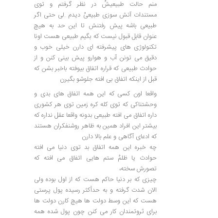
منم حالت طبیعیشُ در نظر گرفتم و توی
مستندات آتش سوزی طبیعیُ دیدم .لی حتی اگر
طبیعی باشه پیش رفتنش تا این حد به هیچ
عنوان قابل قبول نیست که بگیم طبیعی هست اونا
تکنولوژی های پیشرفته ای دارن خیلی خوب و
دقیق می تونن آب و هوارو پیش بینی کنن و از
حوادث طبیعی که قراره اتفاق بیوفته باخبر بشن که
قبل از اینکه اتفاق بی افته جلوشو بگیرن
واقعا اون کسی که این همه اتفاق های بدی و
وحشتناکی که توی کله کره زمین توی هر کشوری
داره اتفاق می افته طبیعی بدونه واقعا عقل نداره که
بیشتر این افراد همین به ظاهر روشنفکران هستند
که ادعای آگاهی و علم بالا دارن
چه خبره این همه اتفاق بد توی دنیا می افته
حوادث یا ظلمُ ستم هایی اتفاق می افته که
تصورش سخته،
چیزی که بر دنیا حاکم هست که از اول بوده ولی
الان شدت گرفته و به حدأکثر رسیده پول پرستی
هست که این وسط دولت ها هیچ کارن دولت ها
برای ثروتمندان کار می کنن چون پول شده همه