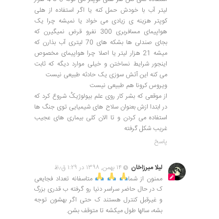
لیتر آب با خودش حمل کنه یا اگر استفاده از هلی
کوپتر هزینه ی زیادی می خواد یا نمیشه چرا یک
هواپیمای مسافربری 300 نفرو قرض نمیگیرن که
بجای صندلی ها بشکه های 70 لیتری آب بذارن که
میشه 21 هزار لیتر یا اصلا چرا هواپیمای مخصوص
اینجور شرایط نساختن و خیلی موارد دیگه که ثابت
می کنه این آتش سوزی یک حادثه طبیعی نیست
ویروس کرونا هم طبیعی نیست
از موقعی که بشر کار روی علم بیولوژیکُ شروع کرد که
در ابتدا ازش بعنوان سلاح های شیمیایی توی جنگ ها
استفاده می کردن و تا الان کلی بیماری های عجیب
غریب شکل گرفته
پاسخ
لیلا میرزاخان
۱۴ بهمن, ۱۳۹۸ در ۱:۲۹ ق٫ظ
ممنون از شما
متاسفانه تعداد فجایعی
ک در حال حاضر سراسر دنیا رو گرفته ب قدری بزرگ
و غیرقبل کنترل هستند ک حتی اگر بهشون توجه
بشه، سالها طول میکشه تا متوقف بشن.