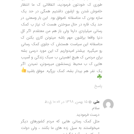
طوری ک خودتون فرمودید، اتفاقاتی ک ما انتظار
خاموش شدن رو ازشون داشتیم همگی در حد یک
سازه بودن ک متاسفانه ناموفق بود. این بار وسعتی در
حد یک قاره در حال سوختن هست ک نیاز ب کمک
رسانی میلیاردی داره! ولی باز هم من معتقدم اگر کل
دنیا واقعا براشون مهم باشه میتونن کاری بکنن ک
متاسفانه این سیاست هستش ک جلوی کمک رسانی
رو میگیره. بیشتر امیدواریم ک این مورد درسی بشه
برای مردمی ک هیچ اهمیتی ب سبک زندگی و آسیب
هایی ک ب محیط زیستشون میرسونن، نمیدن. اگر
یک نفر هم بیدار بشه، کمک بزرگیه. موفق باشید
پاسخ
علی
۱۵ بهمن, ۱۳۹۸ در ۱۰:۰۷ ق٫ظ
سلام.
درست فرمودید.
مثل کمک رسانی هایی که مردم کشورهای دیگر
میخواستند به سیل زده های ما بکنند ، ولی دولت