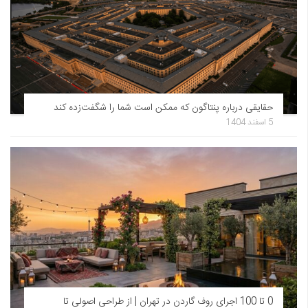
حقایقی درباره پنتاگون که ممکن است شما را شگفت‌زده کند
5 اسفند 1404
0 تا 100 اجرای روف گاردن در تهران | از طراحی اصولی تا