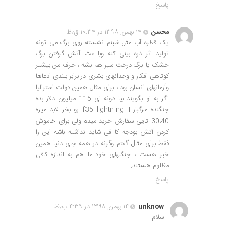
پاسخ
محسن
۱۴ بهمن, ۱۳۹۸ در ۱۰:۳۴ ق٫ظ
یک قطره آب مثل شبنم نشسته روی برگ می تونه
تولید اثر ذره بینی کنه وبا عث آتش گرفتن برگ
خشک یا برگ درخت سبز هم بشه ، حرف من بیشتر
کوتاهی افکار و وجدانهای بشری در برابر بلندی ادعاها
وآرمانهای انسان بود ، برای مثال همین دولت استرالیا
اگر به او بگویند بیا دونه ای 115 میلیون دلار بده
جنگنده مرگبار f35 lightning II رو بخر لابد میره
30،40 تایی سفارش خرید میده ولی برای خاموش
کردن آتش بودجه کا فی شاید نداشته باشه این را
فقط برای مثال گفتم وگرنه در همه جای دنیا همین
خبر هست ، جنگلهای خود ما هم به اندازه کافی
مظلوم هستند.
پاسخ
unknow
۱۴ بهمن, ۱۳۹۸ در ۴:۳۹ ب٫ظ
سلام