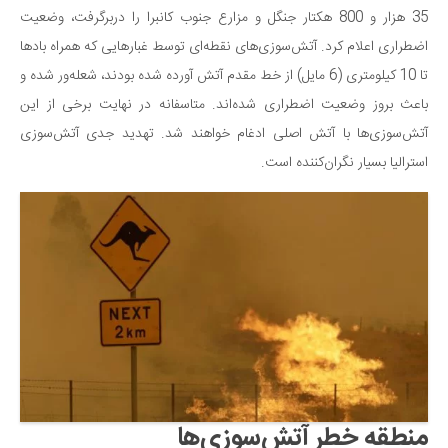
سینما و تئاتر
35 هزار و 800 هکتار جنگل و مزارع جنوب کانبرا را دربرگرفت، وضعیت
تلویزیون
اضطراری اعلام کرد. آتش‌سوزی‌های نقطه‌ای توسط غبارهایی که همراه بادها
موسیقی
تا 10 کیلومتری (6 مایل) از خط مقدم آتش آورده شده بودند، شعله‌ور شده و
چهره‌ها
باعث بروز وضعیت اضطراری شده‌اند. متاسفانه در نهایت برخی از این
عکاسی و هنرهای تجسمی
آتش‌سوزی‌ها با آتش اصلی ادغام خواهند شد. تهدید جدی آتش‌سوزی
استرالیا بسیار نگران‌کننده است.
کتاب و کتاب‌خوانی
تاریخ
معماری
علمی
فناوری‌ها
نجوم و هوا فضا
زمین و محیط زیست
خودرو
منطقه خطر آتش‌سوزی‌ها
سرگرمی