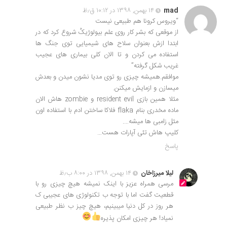
mad
۱۴ بهمن, ۱۳۹۸ در ۱۰:۱۲ ق٫ظ
“ویروس کرونا هم طبیعی نیست
از موقعی که بشر کار روی علم بیولوژیکُ شروع کرد که در
ابتدا ازش بعنوان سلاح های شیمیایی توی جنگ ها
استفاده می کردن و تا الان کلی بیماری های عجیب
غریب شکل گرفته”
موافقم.همیشه چیزی رو توی مدیا نشون میدن و بعدش
میسازن و ازمایش میکنن.
مثلا همین بازی resident evil و zombie هاش الان
ماده مخدری بنام flaka فلاکا ساختن ادم با استفاده اون
مثل زامبی ها میشه….
کلیپ هاش تئی آپارات هست…
پاسخ
لیلا میرزاخان
۱۴ بهمن, ۱۳۹۸ در ۸:۰۰ ب٫ظ
مرسی همراه عزیز با اینک نمیشه هیچ چیزی رو با
قطعیت گفت اما با توجه ب تکنولوژی های عجیبی ک
هر روز در کل دنیا میبینیم، هیچ چیز ب نظر طبیعی
نمیاد! هر چیزی امکان پذیره