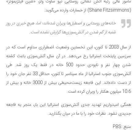
مامور عالی رتبه آتش نشانی روستایی نیو ساوت ولز، «شین فیتزیمونز»
(Shane Fitzsimmons) از خسارات وارده می‌گوید:
خانه‌های روستایی و اصطبل‌ها ویران شده‌اند؛ اما، هیچ خبری در روز
شنبه از گم شدن در آتش‌سوزی‌ها گزارش نشده است.
از سال 2003 تا کنون، این نخستین وضعیت اضطراری مداوم است که در
سرزمین پایتخت استرالیا رخ می‌دهد. در آن سال، آتش‌سوزی باعث کشته
شدن چهار نفر و نابودی حدود 500 خانه در فقط یک روز شد. طی
آتش‌سوزی جنوب استرالیا از ماه سپتامبر تا کنون، حداقل 33 نفر جان خود را
از دست داده‌اند. این فاجعه زیست‌محیطی بیش از 3000 خانه و بیش از
10.6 میلیون هکتار را ویران کرده است.
همگی امیدواریم تهدید جدی آتش‌سوزی استرالیا این بار، منجر به فاجعه
جدیدی نشود. نظرات خود را با ما در میان بگذارید.
منبع: PBS