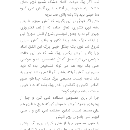
شما اگر برگ درخت کاملا خشک شدرو توی دمای
خشک پنجاه درجه زیر آفتاب بذاری آتیش نمی گیره
دما خیلی باید بالا باشه بالای صد درجه
حتی اگر فرضُ بر این بگیریم که آتش سوزی طبیعی
باشه توی کشوری اتفاق افتاده که از نظر تکنولوژی
چیزی کم نداره چطور نتونستن شروع آتش سوزیُ قبل
از اینکه بزرگ بشه پیدا نکنن و وقتی آتش سوزی
شروع شد توی یک جنگل خیلی بزرگ این اتفاق افتاد
چرا وقتی آتیش یکمی بزرگ شد که در این حالت
هرکسی می تونه محل آتیشُ تشخیص بده و هرکسی
حتی یک بچه هم می تونه تشخیص بده که باید
جلوی این آتش گرفته بشه و اگر اقدامی نشه تبدیل به
یک فاجعه زیست محیطی بزرگ میشه چرا بازم هیچ
اقدامی نکردن و گذاشتن انقدر بزرگ بشه که حالا خیلی
سخت میشه جلوشو گرفت
چرا از باران مصنوعی استفاده نمی کنن و چرا از
پودرهای جدید آتیش خاموش کن که هیچ خطری هم
برای محیط زیست ندارن استفاده نمی کنن و با هلی
کوپتر نمی پاشونن روی آتیش
یا بقول محسن چرا از هلی کوپتر برای آب پاشی
استفاده نمی کنن هر هلی کوپتر می تونه 3 تا 4 هزار