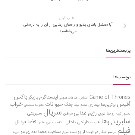
مطلب قبلی
آیا معضل پاهای بدبو و راه‌های رهایی از آن را به درستی
می‌شناسید
پر بحث‌ترین‌ها
برچسب‌ها
باکس
Game of Thrones
اینستاگرام
بازیگر
استایل
اطلاعات عمومی
آفیس
خواب
حیوانات
برترین‌ها
بیماری
جنگ
ترفند
ترند
خانواده سلطنتی
سریال
رژیم غذایی
سلبریتی
روابط فردی
سرطان
دستور تهیه
سلبریتی‌ها
فضا
طراحی داخلی
فوتبال
علائم بیماری
طبیعت
عکس
فیلم
معما
مو
مراقبت از پوست
مسافرت
معماری
مراسم اسکار
میوه
مریخ