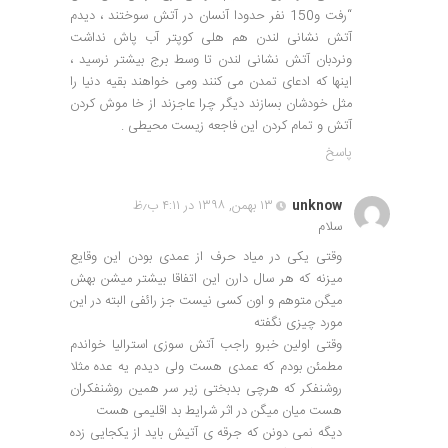
“رفت و150 نفر حدودا آنسان در آتش سوختند ، دیدم
آتش نشانی لندن هم هلی کوپتر آب پاش نداشت
ونردبان آتش نشانی لندن تا وسط برج بیشتر نرسید ،
اینها که ادعای تمدن می کنند ومی خواهند بقیه دنیا را
مثل خودشان بسازند دیگر چرا عاجزند از خا موش کردن
آتش و تمام کردن این فاجعه زیست محیطی .
پاسخ
unknow
۱۳ بهمن, ۱۳۹۸ در ۴:۱۱ ب٫ظ
سلام
وقتی یکی در میاد حرف از عمدی بودن این وقایع
میزنه که هر سال دارن این اتفاقا بیشتر میشن بهش
میگن متوهم و اون کسی نیست جز رائفی البته در این
مورد چیزی نگفته
وقتی اولین خبرو راجب آتش سوزی استرالیا خواندم
مطمئن بودم که عمدی هست ولی دیدم یه عده مثلا
روشنفکر که هرچی بدبختی زیر سر همین روشنفکران
هست میان میگن در اثر شرایط بد اقلیمی هست
دیگه نمی دونن که جرقه ی آتیش باید از یکجایی زده