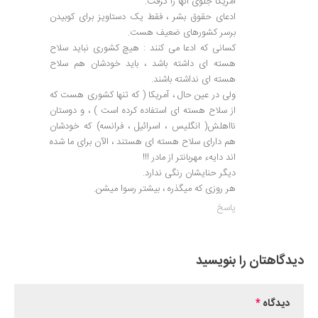
آمریکا جلوی آنها را گرفت.
ادعای حقوق بشر ، فقط یک دستاویز برای کوبیدن
برسر کشورهای ضعیف هست.
کسانی که ادعا می کنند : هیچ کشوری نباید سلاح
هسته ای داشته باشد ، باید خودشان هم سلاح
هسته ای نداشته باشند.
ولی در عین حال ، آمریکا ( که تنها کشوری هست که
از سلاح هسته ای استفاده کرده است ) ، و دوستان
نااهلش( انگلیس ، اسرائیل ، فرانسه) که خودشان
هم دارای سلاح هسته ای هستند ، الآن برای ما شده
اند دایهء مهربانتر از مادر !!!
دیگر حنایشان رنگی ندارد.
هر روزی که میگذره ، بیشتر رسوا میشن.
پاسخ
دیدگاهتان را بنویسید
دیدگاه
*