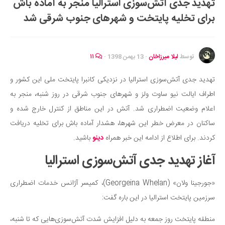
تهدید جدی آتش‌سوزی استرالیا منجر به آماده باش
ایران گردی
برای تخلیه پایتخت و شهرهای جنوب شرقی شد
جهان گردی
رابطه، عشق و ازدواج
موفقیت و مهارت‌های فردی
توسط
لیلا میرزاخان
·
13 بهمن 1398
·
۱۱
سلامت
تهدید جدی آتش‌سوزی استرالیا در نزدیکی کانبرا پایتخت ملی این کشور و
تغذیه سالم
اطراف ایالت نیو ساوت ولز و شهرهای جنوب شرقی در روز شنبه، منجر به
بهداشت
اعلام وضعیت اضطراری شد. آتش در این مناطق از کنترل خارج شده و
بیماری و درمان
ساکنان در معرض خطر این شهرها، هشدار آماده باش برای تخلیه دریافت
کردند. برای اطلاع از ادامه این خبر همراه
دینو
باشید.
کودک و مادر
ورزش و تندرستی
آغاز تهدید جدی آتش‌سوزی استرالیا
روانشناسی
«جورجینا ولان» (Georgeina Whelan)، کمیسر آژانس خدمات اضطراری
مراکز پزشکی و دارویی
سرزمین پایتخت استرالیا در این باره گفت:
فرهنگ و هنر
منطقه پایتخت روز جمعه به دلیل افزایش شدت آتش‌سوزی‌هایی که تا شنبه،