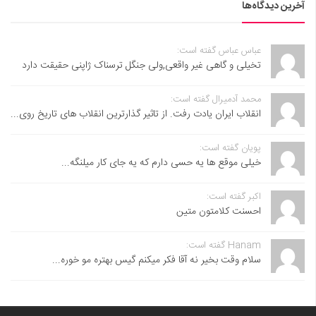
آخرین دیدگاه‌ها
عباس عباس گفته است:
تخیلی و گاهی غیر واقعی,ولی جنگل ترسناک ژاپنی حقیقت دارد
محمد آدمیرال گفته است:
انقلاب ایران یادت رفت. از تاثیر گذارترین انقلاب های تاریخ روی...
پویان گفته است:
خیلی موقع ها یه حسی دارم که یه جای کار میلنگه...
اکبر گفته است:
احسنت ‌کلامتون متین
Hanam گفته است:
سلام وقت بخیر نه آقا فکر میکنم گیس بهتره مو خوره...