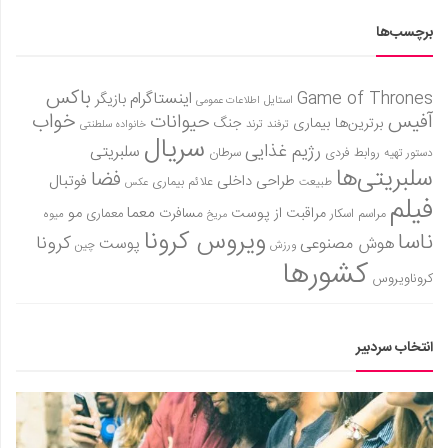
برچسب‌ها
باکس
Game of Thrones
اینستاگرام
بازیگر
استایل
اطلاعات عمومی
آفیس
خواب
حیوانات
برترین‌ها
بیماری
جنگ
ترفند
ترند
خانواده سلطنتی
سریال
رژیم غذایی
سلبریتی
روابط فردی
سرطان
دستور تهیه
سلبریتی‌ها
فضا
طراحی داخلی
فوتبال
علائم بیماری
طبیعت
عکس
فیلم
معما
مو
مراقبت از پوست
مسافرت
معماری
مراسم اسکار
میوه
مریخ
ویروس کرونا
ناسا
کرونا
هوش مصنوعی
پوست
ورزش
چین
کشورها
کروناویروس
انتخاب سردبیر