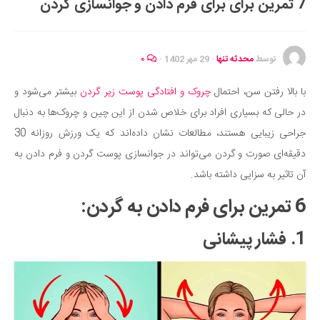
7 تمرین برای برای فرم دادن و جوانسازی گردن
ایران گردی
جهان گردی
رابطه، عشق و ازدواج
توسط
محدثه تنها
·
29 مهر 1402
·
۰
موفقیت و مهارت‌های فردی
با بالا رفتن سن، احتمال
چروک و افتادگی پوست زیر گردن
بیشتر می‌شود و
سلامت
در حالی که بسیاری افراد برای خلاص شدن از این چین و چروک‌ها به دنبال
تغذیه سالم
جراحی زیبایی هستند، مطالعات نشان داده‌اند که یک ورزش روزانه 30
بهداشت
دقیقه‌ای صورت و گردن می‌تواند در جوانسازی پوست گردن و فرم دادن به
بیماری و درمان
آن تاثیر به سزایی داشته باشد.
کودک و مادر
6 تمرین برای فرم دادن به گردن:
ورزش و تندرستی
1. فشار پیشانی
روانشناسی
مراکز پزشکی و دارویی
فرهنگ و هنر