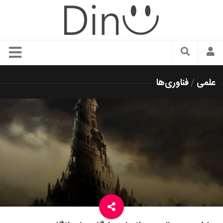
سبک زندگی
علمی
/
فناوری‌ها
دنیای مد
زیبایی و آرایش
شیک پوشی
دکوراسیون و چیدمان
غذا
رستوران گردی
آشپزی
سفر و گردشگری