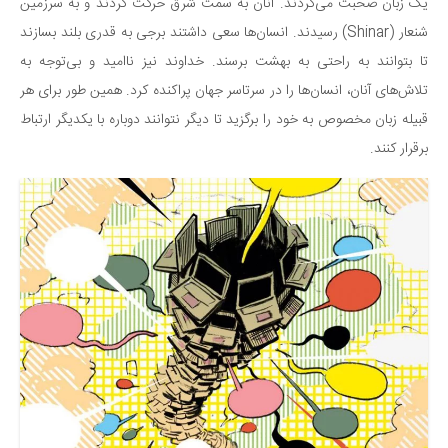
سینما و تئاتر
یک زبان صحبت می‌کردند. آنان به سمت شرق حرکت کردند و به سرزمین
شنعار (Shinar) رسیدند. انسان‌ها سعی داشتند برجی به قدری بلند بسازند
تلویزیون
تا بتوانند به راحتی به بهشت برسند. خداوند نیز ناامید و بی‌توجه به
موسیقی
تلاش‌های آنان، انسان‌ها را در سرتاسر جهان پراکنده کرد. همین طور برای هر
چهره‌ها
قبیله زبان مخصوص به خود را برگزید تا دیگر نتوانند دوباره با یکدیگر ارتباط
عکاسی و هنرهای تجسمی
برقرار کنند.
کتاب و کتاب‌خوانی
تاریخ
معماری
علمی
فناوری‌ها
نجوم و هوا فضا
زمین و محیط زیست
خودرو
سرگرمی