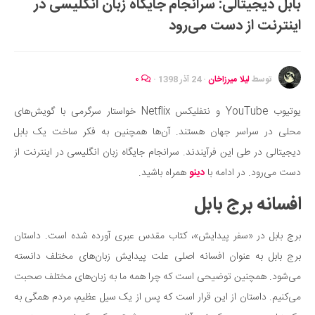
بابل دیجیتالی: سرانجام جایگاه زبان انگلیسی در
ایران گردی
اینترنت از دست می‌رود
جهان گردی
رابطه، عشق و ازدواج
موفقیت و مهارت‌های فردی
توسط
لیلا میرزاخان
·
24 آذر 1398
·
۰
سلامت
یوتیوب YouTube و نتفلیکس Netflix خواستار سرگرمی با گویش‌های
تغذیه سالم
محلی در سراسر جهان هستند. آن‌ها همچنین به فکر ساخت یک بابل
بهداشت
دیجیتالی در طی این فرآیندند. سرانجام جایگاه زبان انگلیسی در اینترنت از
بیماری و درمان
دست می‌رود. در ادامه با
دینو
همراه باشید.
کودک و مادر
افسانه برج بابل
ورزش و تندرستی
برج بابل در «سفر پیدایش»، کتاب مقدس عبری آورده شده است. داستان
روانشناسی
برج بابل به عنوان افسانه اصلی علت پیدایش زبان‌های مختلف دانسته
مراکز پزشکی و دارویی
می‌شود. همچنین توضیحی است که چرا همه ما به زبان‌های مختلف صحبت
فرهنگ و هنر
می‌کنیم. داستان از این قرار است که پس از یک سیل عظیم، مردم همگی به