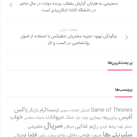
دسترسی به هزاران گزارش بشقاب پرنده دولت در حال حاضر
در دانشگاه کانادا امکان‌پذیر است
مطلب قبلی
چگونگی بهبود تجربه مشتریان نتفلیکس با استفاده از اصول
روانشناسی در کسب و کار
پر بحث‌ترین‌ها
برچسب‌ها
باکس
Game of Thrones
اینستاگرام
بازیگر
استایل
اطلاعات عمومی
آفیس
خواب
حیوانات
برترین‌ها
بیماری
جنگ
ترفند
ترند
خانواده سلطنتی
سریال
رژیم غذایی
سلبریتی
روابط فردی
سرطان
دستور تهیه
سلبریتی‌ها
فضا
طراحی داخلی
فوتبال
علائم بیماری
طبیعت
عکس