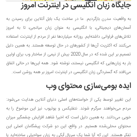
جایگاه زبان انگلیسی در اینترنت امروز
دانستنی‌ها
بازی
به واقعیت مدرن بازگردیم. ما در ساخت یک بابل آنلاین برای رسیدن به
آسمان‌های دیجیتالی، با انگلیسی به عنوان زبان میانجی، تا به امروز
طنز
تلاش‌های فراوانی داشته‌ایم. روزانه میلیاردها نفر از مردم از اینترنت استفاده
فال
می‌کنند که اکثریت آن‌ها از کشورهای در حال توسعه هستند. به همین دلیل
مسابقه
تصمیم بر این شده که در سال 2020 بیش از نیمی از ساختار وب برای اولین
اخبار
بار به زبان‌هایی که انگلیسی نیستند، نوشته شود. همه این‌ها در حالی اتفاق
می‌افتد که گستردگی زبان انگلیسی در اینترنت امروز بر همه روشن است.
ایده بومی‌سازی محتوای وب
این تغییر توسط یکی از خواسته‌های اصلی دنیای آنلاین هدایت می‌شود:
مردم می‌خواهند سرگرم شوند. نتفلیکس و یوتیوب نیز این موضوع را به
خوبی می‌دانند. به همین دلیل است که اخیرا شاهد افزایش چشمگیر میزان
محتوای محلی‌شده هستیم. در واقع، این دو شرکت پیشگامان اصلی این
تفکر هستند. این که آیا شما یک سریال آبکی به زبان سواحیلی ساخته‌اید یا