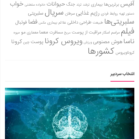
آفیس
خواب
حیوانات
برترین‌ها
بیماری
جنگ
ترفند
ترند
خانواده سلطنتی
سریال
رژیم غذایی
سلبریتی
روابط فردی
سرطان
دستور تهیه
سلبریتی‌ها
فضا
طراحی داخلی
فوتبال
علائم بیماری
طبیعت
عکس
فیلم
معما
مو
مراقبت از پوست
مسافرت
معماری
مراسم اسکار
میوه
مریخ
ویروس کرونا
ناسا
کرونا
هوش مصنوعی
پوست
ورزش
چین
کشورها
کروناویروس
انتخاب سردبیر