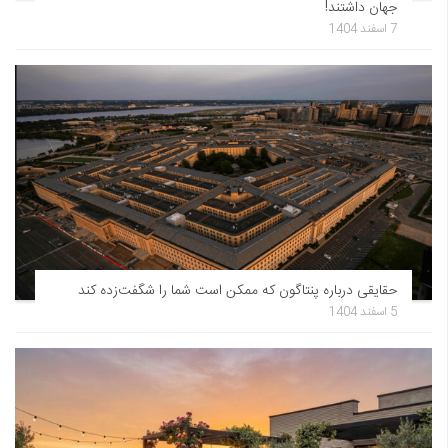
جهان داشتند!
7 اسفند 1404
حقایقی درباره پنتاگون که ممکن است شما را شگفت‌زده کند
5 اسفند 1404