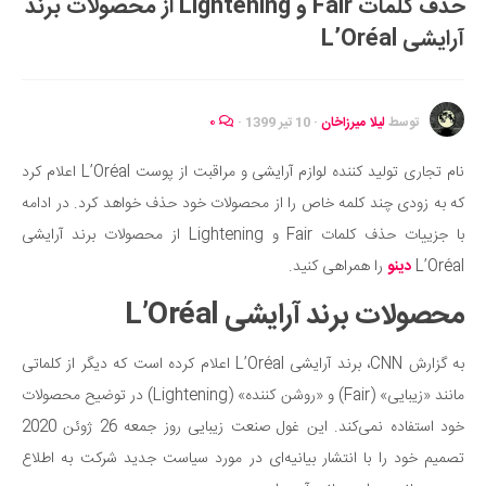
حذف کلمات Fair و Lightening از محصولات برند
ایران گردی
آرایشی L’Oréal
جهان گردی
رابطه، عشق و ازدواج
موفقیت و مهارت‌های فردی
توسط
لیلا میرزاخان
·
10 تیر 1399
·
۰
سلامت
نام تجاری تولید کننده لوازم آرایشی و مراقبت از پوست L’Oréal اعلام کرد
تغذیه سالم
که به زودی چند کلمه خاص را از محصولات خود حذف خواهد کرد. در ادامه
بهداشت
با جزییات حذف کلمات Fair و Lightening از محصولات برند آرایشی
بیماری و درمان
L’Oréal
دینو
را همراهی کنید.
کودک و مادر
محصولات برند آرایشی L’Oréal
ورزش و تندرستی
به گزارش CNN، برند آرایشی L’Oréal اعلام کرده است که دیگر از کلماتی
روانشناسی
مانند «زیبایی» (Fair) و «روشن کننده» (Lightening) در توضیح محصولات
مراکز پزشکی و دارویی
خود استفاده نمی‌کند. این غول صنعت زیبایی روز جمعه 26 ژوئن 2020
فرهنگ و هنر
تصمیم خود را با انتشار بیانیه‌ای در مورد سیاست جدید شرکت به اطلاع