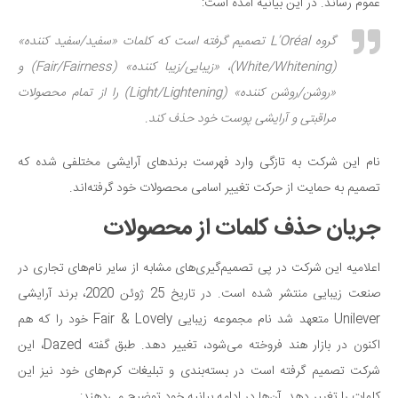
سینما و تئاتر
عموم رساند. در این بیانیه آمده است:
تلویزیون
گروه L’Oréal تصمیم گرفته است که کلمات «سفید/سفید کننده»
موسیقی
(White/Whitening)، «زیبایی/زیبا کننده» (Fair/Fairness) و
چهره‌ها
«روشن/روشن کننده» (Light/Lightening) را از تمام محصولات
عکاسی و هنرهای تجسمی
مراقبتی و آرایشی پوست خود حذف کند.
کتاب و کتاب‌خوانی
نام این شرکت به تازگی وارد فهرست برندهای آرایشی مختلفی شده که
تاریخ
تصمیم به حمایت از حرکت تغییر اسامی محصولات خود گرفته‌اند.
معماری
جریان حذف کلمات از محصولات
علمی
اعلامیه این شرکت در پی تصمیم‌گیری‌های مشابه از سایر نام‌های تجاری در
فناوری‌ها
صنعت زیبایی منتشر شده است. در تاریخ 25 ژوئن 2020، برند آرایشی
نجوم و هوا فضا
Unilever متعهد شد نام مجموعه زیبایی Fair & Lovely خود را که هم
زمین و محیط زیست
اکنون در بازار هند فروخته می‌شود، تغییر دهد. طبق گفته Dazed، این
خودرو
شرکت تصمیم گرفته است در بسته‌بندی و تبلیغات کرم‌های خود نیز این
سرگرمی
کلمات را تغییر دهد. آن‌ها در ادامه بیانیه خود توضیح می‌دهند: