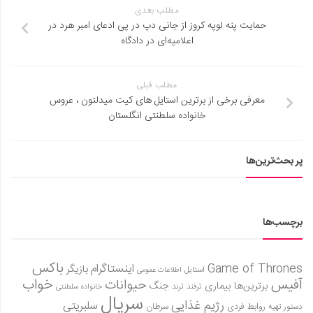
مطلب بعدی
حمایت پنه لوپه کروز از جانی دپ در پی ادعای امبر هرد در
اعلامیه‌ای در دادگاه
مطلب قبلی
معرفی برخی از برترین استایل های کیت میدلتون ، عروس
خانواده سلطنتی انگلستان
پر بحث‌ترین‌ها
برچسب‌ها
باکس
Game of Thrones
اینستاگرام
بازیگر
استایل
اطلاعات عمومی
آفیس
خواب
حیوانات
برترین‌ها
بیماری
جنگ
ترفند
ترند
خانواده سلطنتی
سریال
رژیم غذایی
سلبریتی
روابط فردی
سرطان
دستور تهیه