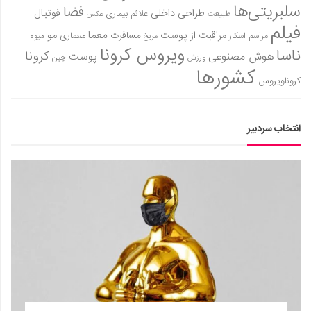
سلبریتی‌ها
فضا
طراحی داخلی
فوتبال
علائم بیماری
طبیعت
عکس
فیلم
معما
مو
مراقبت از پوست
مسافرت
معماری
مراسم اسکار
میوه
مریخ
ویروس کرونا
ناسا
کرونا
هوش مصنوعی
پوست
ورزش
چین
کشورها
کروناویروس
انتخاب سردبیر