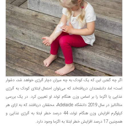
اگر چه گفتن این که یک کودک به چه میزان دچار آلرژی خواهد شد، دشوار
است؛ اما، دانشمندان دریافته‌اند که می‌توان احتمال ابتلای کودک به آلرژی
غذایی یا اگزما را بر اساس وزن هنگام تولد او تعیین کرد. در یک بررسی
متاآنالیز در سال 2019 دانشگاه Adelaide، محققان دریافتند که به ازای هر
کیلوگرم افزایش وزن هنگام تولد، 44 درصد خطر ابتلا به آلرژی غذایی و
همچنین 17 درصد افزایش خطر ابتلا به اگزما وجود دارد.