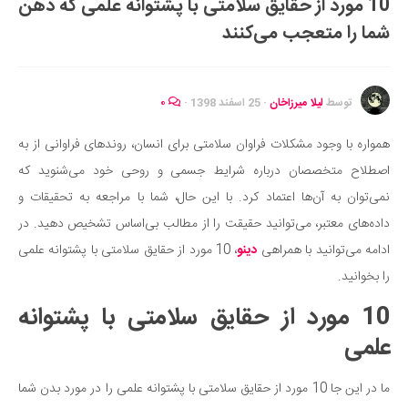
10 مورد از حقایق سلامتی با پشتوانه علمی که ذهن
ایران گردی
شما را متعجب می‌کنند
جهان گردی
رابطه، عشق و ازدواج
موفقیت و مهارت‌های فردی
توسط
لیلا میرزاخان
·
25 اسفند 1398
·
۰
سلامت
همواره با وجود مشکلات فراوان سلامتی برای انسان، روندهای فراوانی از به
تغذیه سالم
اصطلاح متخصصان درباره شرایط جسمی و روحی خود می‌شنوید که
بهداشت
نمی‌توان به آن‌ها اعتماد کرد. با این حال، شما با مراجعه به تحقیقات و
بیماری و درمان
داده‌های معتبر، می‌توانید حقیقت را از مطالب بی‌اساس تشخیص دهید. در
ادامه می‌توانید با همراهی
دینو
، 10 مورد از حقایق سلامتی با پشتوانه علمی
کودک و مادر
را بخوانید.
ورزش و تندرستی
10 مورد از حقایق سلامتی با پشتوانه
روانشناسی
علمی
مراکز پزشکی و دارویی
فرهنگ و هنر
ما در این جا 10 مورد از حقایق سلامتی با پشتوانه علمی را در مورد بدن شما