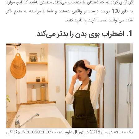
سینما و تئاتر
گردآوری کرده‌ایم که ذهنتان را متعجب می‌کنند. مطمئن باشید که این موارد
تلویزیون
به طور 100 درصد درست و واقعی هستند و شما با مراجعه به منابع ذکر
شده می‌توانید صحت آن‌ها را تایید کنید.
موسیقی
چهره‌ها
1. اضطراب بوی بدن را بدتر می‌کند
عکاسی و هنرهای تجسمی
کتاب و کتاب‌خوانی
تاریخ
معماری
علمی
فناوری‌ها
نجوم و هوا فضا
زمین و محیط زیست
خودرو
یک مطالعه در سال 2013 در ژورنال علوم اعصاب Neuroscience، چگونگی
سرگرمی