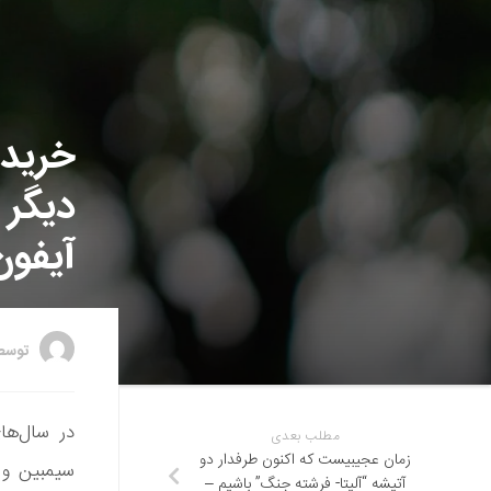
خرید 
دیگر 
آیفون
توس
در سال‌ها
مطلب بعدی
زمان عجیبیست که اکنون طرفدار دو
سیمبین و 
آتیشه “آلیتا- فرشته جنگ” باشیم –