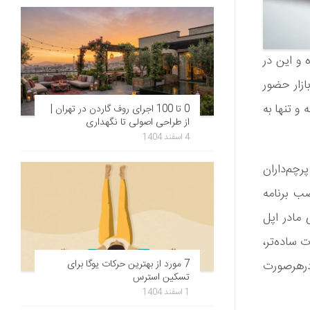
 و این در
ازار حضور
م عامل را نداشته و تنها به
0 تا 100 اجرای روف گاردن در تهران |
از طراحی اصولی تا نگهداری
4 اسفند 1404
 از حتی پرچم‌داران
 نصب برنامه
 مادر اپل
 ساده‌تر،
7 مورد از بهترین حرکات یوگا برای
ین‌تر بوده و درهرصورت
تسکین استرس
1 اسفند 1404