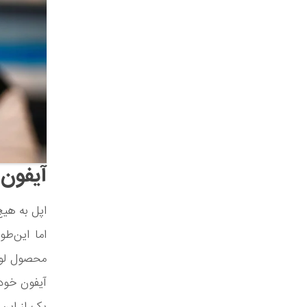
آیفون 
اپل به هیچ
اما این‌ط
محصول لوک
آیفون خود 