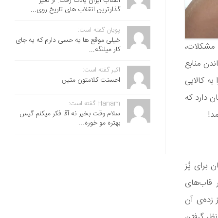
انقلاب ایران یادت رفت. از تاثیر
گذارترین انقلاب های تاریخ روی...
پویان گفته است:
خیلی موقع ها یه حسی دارم که یه جای
 مشکلات،
کار میلنگه...
ندن منابع
اکبر گفته است:
 به کالایی
احسنت ‌کلامتون متین
ن دارد که
Hanam گفته است:
سلام وقت بخیر نه آقا فکر میکنم گیس
د!
بهتره مو خوره...
برای پُز
 قاب‌های
از زده‌ی آن
نظر گرفتن