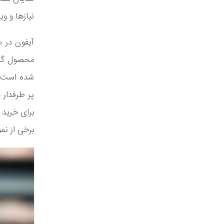
نیازها و و
آیفون در س
محصول گاه
شده است، 
پر طرفدار 
برای خرید 
برخی از نم