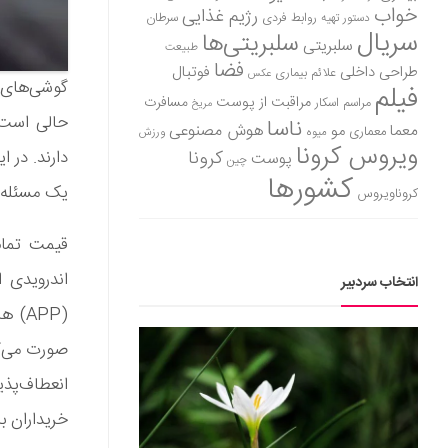
خواب
رژیم غذایی
روابط فردی
سرطان
دستور تهیه
سریال
سلبریتی‌ها
سلبریتی
طبیعت
فضا
طراحی داخلی
فوتبال
علائم بیماری
عکس
گوشی‌های آ
فیلم
مراقبت از پوست
مسافرت
مراسم اسکار
مریخ
حالی است ک
ناسا
هوش مصنوعی
معما
مو
معماری
میوه
ورزش
ویروس کرونا
کرونا
پوست
چین
کشورها
یک مسئله ن
کروناویروس
انتخاب سردبیر
(APP
صورت می‌گی
خریداران ب