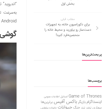
“اندروید” 
بخش اول
به‌سرعت تغ
مطلب قبلی
Android و ios به‌عنوان تنها رقبای جهانی با یکدیگر در حال مبارزه‌ای تجاری هستند.
برای دکوراسیون خانه، به تجهیزات
دست‌ساز رو بیاورید و محیط خانه را
گوشی‌ه
منحصربه‌فرد کنید!
پر بحث‌ترین‌ها
برچسب‌ها
Game of Thrones
استایل
اطلاعات عمومی
باکس آفیس
اینستاگرام
بازیگر
برترین‌ها
حیوانات
بیماری
جنگ
ترفند
ترند
خانواده سلطنتی