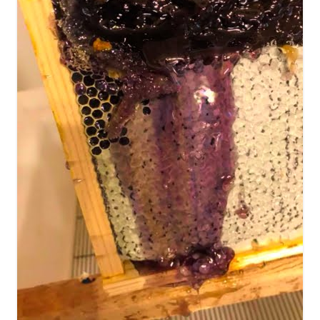
سینما و تئاتر
تلویزیون
موسیقی
چهره‌ها
عکاسی و هنرهای تجسمی
کتاب و کتاب‌خوانی
تاریخ
معماری
علمی
فناوری‌ها
نجوم و هوا فضا
زمین و محیط زیست
خودرو
سرگرمی