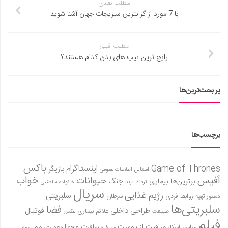
مطلب بعدی
با 7 مورد از گرانترین سبزیجات جهان آشنا شوید
مطلب قبلی
رایج ترین تیپ های بدن کدام هستند؟
پر بحث‌ترین‌ها
برچسب‌ها
باکس
Game of Thrones
اینستاگرام
بازیگر
استایل
اطلاعات عمومی
آفیس
خواب
حیوانات
برترین‌ها
بیماری
جنگ
ترفند
ترند
خانواده سلطنتی
سریال
رژیم غذایی
سلبریتی
روابط فردی
سرطان
دستور تهیه
سلبریتی‌ها
فضا
طراحی داخلی
فوتبال
علائم بیماری
طبیعت
عکس
فیلم
معما
مو
مراقبت از پوست
مسافرت
معماری
مراسم اسکار
میوه
مریخ