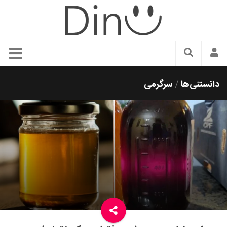
سبک زندگی
دانستنی‌ها
/
سرگرمی
دنیای مد
زیبایی و آرایش
شیک پوشی
دکوراسیون و چیدمان
غذا
رستوران گردی
آشپزی
سفر و گردشگری