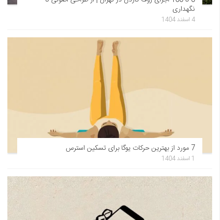
0 تا 100 اجرای روف گاردن در تهران | از طراحی اصولی تا
نگهداری
4 اسفند 1404
7 مورد از بهترین حرکات یوگا برای تسکین استرس
1 اسفند 1404