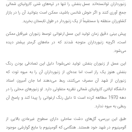
زنبورداران توانسته‌اند عسل بنفش را تنها در تپه‌های شنی کارولینای شمالی
دانستنی‌ها
جمع آوری کنند و اگر خوش شانس باشید، ممکن است بتوانید آن را در بازار
بازی
کشاورزان منطقه یا مستقیماً از یک زنبوردار در طول تابستان بخرید.
طنز
پیش بینی دقیق زمان تولید این عسل ارغوانی توسط زنبوران غیرقابل ممکن
فال
است، اگرچه زنبورداران متوجه شدند که در ماه‌های گرمتر بیشتر دیده
مسابقه
می‌شود.
اخبار
این عسل از زنبوران بنفش تولید نمی‌شود! دلیل این تصادفی بودن رنگ
بنفش هنوز یک راز است اما عده‌ای از زنبورداران آن را به میوه‌ توت که
زنبوران از شهد آن مصرف می‌کنند، ربط می‌دهند اما جان آمبروز، استاد
دانشگاه ایالتی کارولینای شمالی نظریه متفاوتی دارد. او زنبورهای محلی را در
دهه 1970 مطالعه کرده است تا دلیل رنگ ارغوانی را پیدا کند و پاسخ آن
ربطی به میوه ندارد.
طبق این بررسی، گل‌های دشت ساحلی دارای سطوح غیرعادی بالایی از
آلومینیوم در شهد خود هستند. هنگامی که آلومینیوم با مایع گوارشی موجود