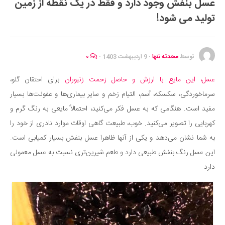
عسل بنفش وجود دارد و فقط در یک نقطه از زمین
ایران گردی
تولید می شود!
جهان گردی
رابطه، عشق و ازدواج
موفقیت و مهارت‌های فردی
توسط
محدثه تنها
·
9 اردیبهشت 1403
·
۰
سلامت
عسل، این مایع با ارزش و حاصل زحمت زنبوران
برای احتقان گلو،
تغذیه سالم
سرماخوردگی، سکسکه، آسم، التیام زخم و سایر بیماری‌ها و عفونت‌ها بسیار
بهداشت
مفید است. هنگامی که به عسل فکر می‌کنید، احتمالاً مایعی به رنگ گرم و
بیماری و درمان
کهربایی را تصویر می‌کنید. خوب، طبیعت گاهی اوقات موارد نادری از خود را
به شما نشان می‌دهد و یکی از آنها ظاهرا عسل بنفش بسیار کمیابی است.
کودک و مادر
این عسل رنگ بنفش طبیعی دارد و طعم شیرین‌تری نسبت به عسل معمولی
ورزش و تندرستی
دارد.
روانشناسی
مراکز پزشکی و دارویی
فرهنگ و هنر