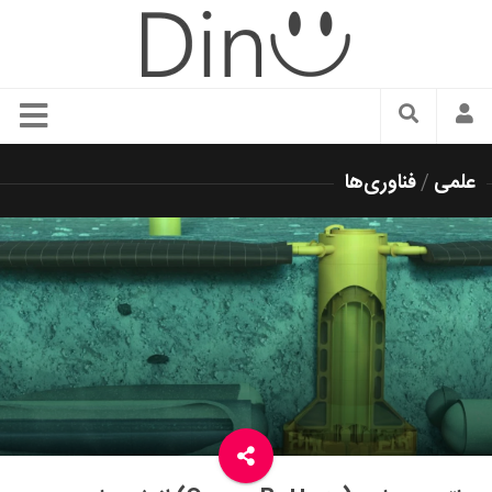
سبک زندگی
علمی
/
فناوری‌ها
دنیای مد
زیبایی و آرایش
شیک پوشی
دکوراسیون و چیدمان
غذا
رستوران گردی
آشپزی
سفر و گردشگری