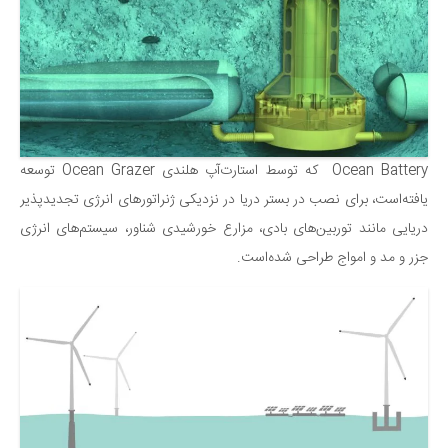
سینما و تئاتر
تلویزیون
موسیقی
چهره‌ها
عکاسی و هنرهای تجسمی
کتاب و کتاب‌خوانی
Ocean Battery که توسط استارت‌آپ هلندی Ocean Grazer توسعه
تاریخ
یافته‌است، برای نصب در بستر دریا در نزدیکی ژنراتورهای انرژی تجدیدپذیر
دریایی مانند توربین‌های بادی، مزارع خورشیدی شناور، سیستم‌های انرژی
معماری
جزر و مد و امواج طراحی شده‌است.
علمی
فناوری‌ها
نجوم و هوا فضا
زمین و محیط زیست
خودرو
سرگرمی