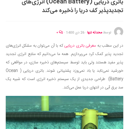
باتری دریایی (Ocean Battery) انرژی‌های
ایران گردی
تجدیدپذیر کف دریا را ذخیره می‌کند
جهان گردی
رابطه، عشق و ازدواج
موفقیت و مهارت‌های فردی
توسط
محدثه تنها
·
26 دی 1400
·
۰
سلامت
در این مطلب به
معرفی باتری دریایی
که با آن می‌توان به مشکل انرژی‌های
تغذیه سالم
تجدید پذیر کمک کرد می‌پردازیم. همه ما می‌دانیم که منابع انرژی تجدید
بهداشت
پذیر مفید هستند ولی باید توسط سیستم‌های ذخیره سازی، در مواقعی که
بیماری و درمان
خورشید نمی‌تابد یا باد نمی‌وزد پشتیبانی شوند. باتری دریایی ( Ocean
Battery) طراحی جدیدی از یک سیستم ذخیره انرژی است که شبیه یک
کودک و مادر
سد برق آبی در انتهای دریا عمل می‌کند.
ورزش و تندرستی
روانشناسی
مراکز پزشکی و دارویی
فرهنگ و هنر