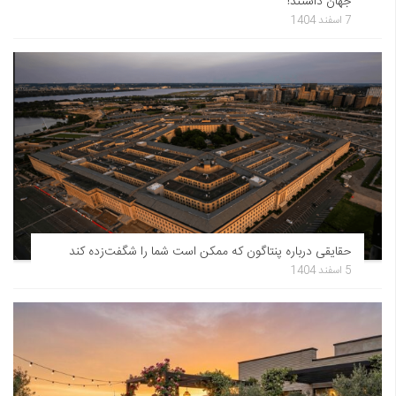
جهان داشتند!
7 اسفند 1404
حقایقی درباره پنتاگون که ممکن است شما را شگفت‌زده کند
5 اسفند 1404