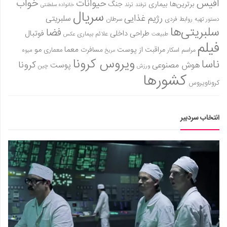
آفیس
خواب
حیوانات
برترین‌ها
بیماری
جنگ
ترفند
ترند
خانواده سلطنتی
سریال
رژیم غذایی
سلبریتی
روابط فردی
سرطان
دستور تهیه
سلبریتی‌ها
فضا
طراحی داخلی
فوتبال
علائم بیماری
طبیعت
عکس
فیلم
معما
مو
مراقبت از پوست
مسافرت
معماری
مراسم اسکار
میوه
مریخ
ویروس کرونا
ناسا
کرونا
هوش مصنوعی
پوست
ورزش
چین
کشورها
کروناویروس
انتخاب سردبیر