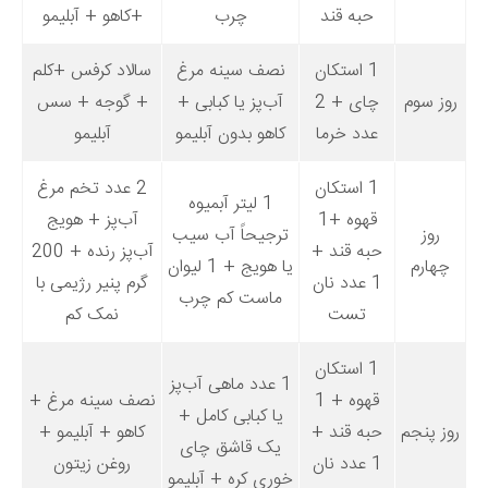
حبه قند
چرب
+کاهو + آبلیمو
دانستنی‌ها
بازی
1 استکان
نصف سینه مرغ
سالاد کرفس +کلم
طنز
روز سوم
چای + 2
آب‌پز یا کبابی +
+ گوجه + سس
عدد خرما
کاهو بدون آبلیمو
آبلیمو
فال
مسابقه
1 استکان
2 عدد تخم مرغ
1 لیتر آبمیوه
اخبار
قهوه +1
آب‌پز + هویج
روز
ترجیحاً آب سیب
حبه قند +
آب‌پز رنده + 200
چهارم
یا هویج + 1 لیوان
1 عدد نان
گرم پنیر رژیمی با
ماست کم چرب
تست
نمک کم
1 استکان
1 عدد ماهی آب‌پز
قهوه + 1
نصف سینه مرغ +
یا کبابی کامل +
روز پنجم
حبه قند +
کاهو + آبلیمو +
یک قاشق چای
1 عدد نان
روغن زیتون
خوری کره + آبلیمو