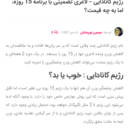
رژیم کانادایی – لاغری تضمینی با برنامه 15 روزه،
ایران گردی
اما به چه قیمت؟
جهان گردی
رابطه، عشق و ازدواج
موفقیت و مهارت‌های فردی
توسط
سیمین نوربخش
·
4 مهر 1397
·
۶
سلامت
نام رژیم کانادایی چند وقتی است که بر سر زبان‌ها افتاده و به علاقمندان به
تغذیه سالم
کاهش وزن، وعده لاغری تنها در 15 روز را میدهد. در یک دوره 2 هفته‌ای و
بهداشت
با یک رژیم سخت می‌تواند کاهش وزن چشمگیری را تجربه کنید.
بیماری و درمان
رژیم کانادایی : خوب یا بد؟
کودک و مادر
کاهش چشمگیر وزن آن هم تنها با یک رژیم 15 روزه بی نظیر است، اما قابل
ورزش و تندرستی
پیش بینی است که این روش عوارض خاص خود را دارد. با وجود آنکه ادعا
روانشناسی
می‌شود این رژیم تا 2 سال تأثیرگذار خواهد بود، احتمال زیادی وجود دارد که
مراکز پزشکی و دارویی
پس از پایان یافتن دوره رژیم کانادایی و با از سر گرفتن تغذیه عادی، وزن
فرهنگ و هنر
شما به حالت سابق بازگردد.