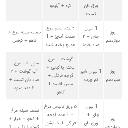
ورق نان
کره + آبلیمو
تست
1 لیوان
۲ عدد تخم مرغ
روز
نصف سینه مرغ +
چای + ۲
سفت آب‌پز + 1
دوازدهم
کاهو + کرفس
عدد خرما
هویج پخته شده
گوشت یا مرغ
سوپ آب مرغ یا
پخته یا کبابی +
روز
1 لیوان شیر
آب گوشت + ۲
گوجه فرنگی +
سیزدهم
کم چرب
عدد نان تست +
سس آبلیمو +
۲ عدد میوه
کاهو
1 لیوان
۵ ورق کالباس مرغ
نصف سینه مرغ
چای + 1
+ 1 عدد گوجه
روز
+ کاهو + خیار +
ورق نان
فرنگی + خیارشور
چهاردهم
گوجه فرنگی + 1