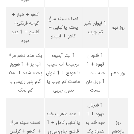
کاهو + خیار +
نصف سینه مرغ
1 لیوان شیر
گوجه فرنگی+
روز نهم
پخته یا کبابی +
کم چرب
آبلیمو + 1 عدد
کاهو + آبلیمو
میوه
1 فنجان
1 لیتر آبمیوه
یک عدد تخم مرغ
قهوه + 1
ترجیحا آب سیب
آب پز + 1 هویج
روز دهم
حبه قند +
یا هویج + 1 لیوان
پخته شده + ۲۰۰
1 ورق نان
ماست کم چرب یا
گرم پنیر رژیمی یا
تست
بدون چربی
کم نمک
1 فنجان
قهوه + 1
1 عدد ماهی پخته
روز
حبه قند به
یا کبابی کامل + 1
نصف سینه مرغ
یازدهم
همراه یک
قاشق چای‌خوری
+ کاهو + کرفس