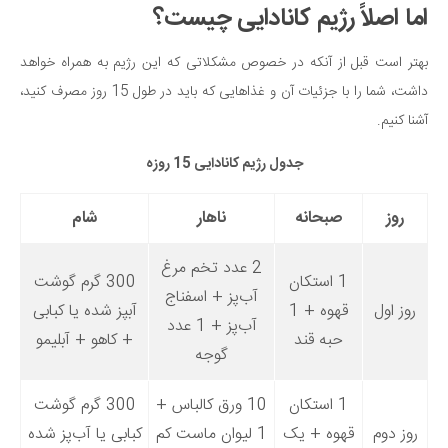
سینما و تئاتر
اما اصلاً رژیم کانادایی چیست؟
تلویزیون
بهتر است قبل از آنکه در خصوص مشکلاتی که این رژیم به همراه خواهد
موسیقی
داشت، شما را با جزئیات آن و غذاهایی که باید در طول 15 روز مصرف کنید،
چهره‌ها
آشنا کنیم.
عکاسی و هنرهای تجسمی
جدول رژیم کانادایی 15 روزه
کتاب و کتاب‌خوانی
تاریخ
روز
صبحانه
ناهار
شام
معماری
2 عدد تخم مرغ
علمی
1 استکان
300 گرم گوشت
آب‌پز + اسفناج
فناوری‌ها
روز اول
قهوه + 1
آب‎پز شده یا کبابی
آب‌پز + 1 عدد
نجوم و هوا فضا
حبه قند
+ کاهو + آبلیمو
گوجه
زمین و محیط زیست
خودرو
1 استکان
10 ورق کالباس +
300 گرم گوشت
روز دوم
قهوه + یک
1 لیوان ماست کم
کبابی یا آب‌پز شده
سرگرمی