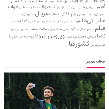
باکس
Game of Thrones
اینستاگرام
بازیگر
استایل
اطلاعات عمومی
آفیس
خواب
حیوانات
برترین‌ها
بیماری
جنگ
ترفند
ترند
خانواده سلطنتی
سریال
رژیم غذایی
سلبریتی
روابط فردی
سرطان
دستور تهیه
سلبریتی‌ها
فضا
طراحی داخلی
فوتبال
علائم بیماری
طبیعت
عکس
فیلم
معما
مو
مراقبت از پوست
مسافرت
معماری
مراسم اسکار
میوه
مریخ
ویروس کرونا
ناسا
کرونا
هوش مصنوعی
پوست
ورزش
چین
کشورها
کروناویروس
انتخاب سردبیر