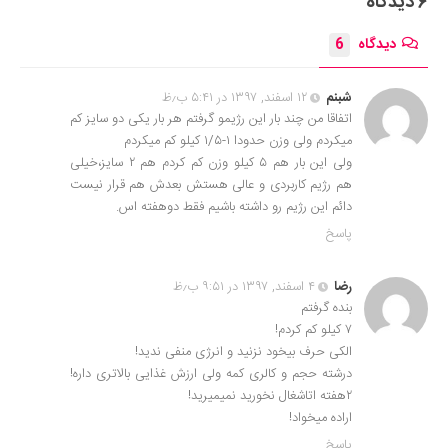
۶ دیدگاه
دیدگاه
6
شبنم
۱۲ اسفند, ۱۳۹۷ در ۵:۴۱ ب٫ظ
اتفاقا من چند بار این رژیمو گرفتم هر بار یکى دو سایز کم
میکردم ولى وزن حدودا ۱-۱/۵ کیلو کم میکردم
ولى این بار هم ۵ کیلو وزن کم کردم هم ۲ سایز،خیلى
هم رژیم کاربردى و عالى هستش بعدش هم قرار نیست
دائم این رژیم رو داشته باشیم فقط دوهفته اس.
پاسخ
رضا
۴ اسفند, ۱۳۹۷ در ۹:۵۱ ب٫ظ
بنده گرفتم
۷ کیلو کم کردم!
الکی حرف بیخود نزنید و انرژی منفی ندید!
درشته حجم و کالری کمه ولی ارزش غذایی بالاتری داره!
۲هفته اتاشغال نخورید نمیمیرید!
اراده میخواد!
پاسخ